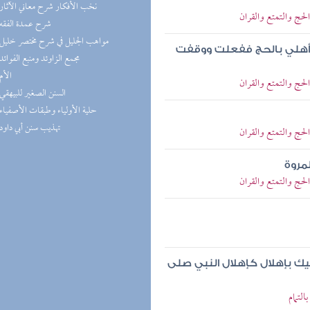
(3) نخب الأفكار شرح معاني الآثار
لحج والتمتع والقران
(2) شرح عمدة الفقه
(2) مواهب الجليل في شرح مختصر خليل
م أهلي بالحج ففعلت ووقفت
(2) مجمع الزاوئد ومنبع الفوائد
(2) الأم
لحج والتمتع والقران
(2) السنن الصغير للبيهقي
(2) حلية الأولياء وطبقات الأصفياء
(2) تهذيب سنن أبي داود
لحج والتمتع والقران
مروة
لحج والتمتع والقران
 بإهلال كإهلال النبي صلى
لتمام