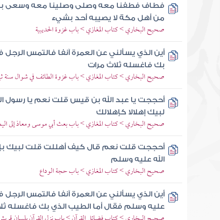
فطاف فطفنا معه وصلى وصلينا معه وسعى بين 
من أهل مكة لا يصيبه أحد بشيء
صحيح البخاري > كتاب المغازي > باب غزوة الحديبية
أين الذي يسألني عن العمرة آنفا فالتمس الرجل ف
بك فاغسله ثلاث مرات
صحيح البخاري > كتاب المغازي > باب غزوة الطائف في شوال سنة ثم
أحججت يا عبد الله بن قيس قلت نعم يا رسول ا
لبيك إهلالا كإهلالك
صحيح البخاري > كتاب المغازي > باب بعث أبي موسى ومعاذ إلى اليم
أحججت قلت نعم قال كيف أهللت قلت لبيك بإه
الله عليه وسلم
صحيح البخاري > كتاب المغازي > باب حجة الوداع
أين الذي يسألني عن العمرة آنفا فالتمس الرجل ف
عليه وسلم فقال أما الطيب الذي بك فاغسله ثل
صحيح البخاري > كتاب فضائل القرآن > باب نزل القرآن بلسان قري