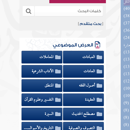
الكل
[
بحث متقدم
]
المهرة بالفوائد المبتكرة من أطراف
عشرة
العرض الموضوعي
العبادات
المعاملات
العادات
الآداب الشرعية
أصول الفقه
المنطق
العقيدة
التفسير وعلوم القرآن
مصطلح الحديث
السيرة
التصوف والصوفية
التاريخ والأمم السابقة