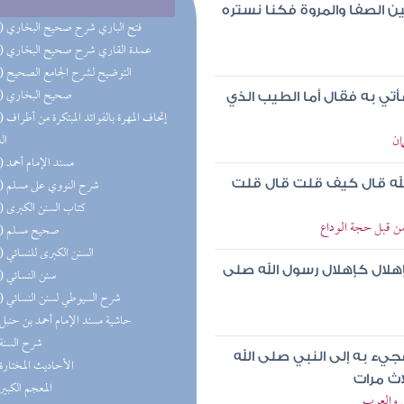
الصفا والمروة فكنا نستره
(40) فتح الباري شرح صحيح البخاري
(38) عمدة القاري شرح صحيح البخاري
(37) التوضيح لشرح الجامع الصحيح
(36) صحيح البخاري
أتي به فقال أما الطيب الذي
(24) إتحاف 
ان
ال
(13) مسند الإمام أحمد
(13) شرح النووي على مسلم
لله قال كيف قلت قال قلت
(13) كتاب السنن الكبرى
ن قبل حجة الوداع
(13) صحيح مسلم
(12) السنن الكبرى للنسائي
لال كإهلال رسول الله صلى
(10) سنن النسائي
(10) شرح السيوطي لسنن النسائي
(9) حاشية مسند الإمام أحمد بن حنبل
(8) شرح السنة
جيء به إلى النبي صلى الله
(8) الأحاديث المختارة
اث مرات
(8) المعجم الكبير
ش والعرب