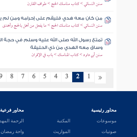
سنن النسائي > كتاب مناسك الحج > طواف القارن
من كان معه هدي فليقم على إحرامه ومن لم 
سنن النسائي > كتاب مناسك الحج > ما يفعل من أهل بالحج وأهدى
تمتع رسول الله صلى الله عليه وسلم في حجة الو
وساق معه الهدي من ذي الحليفة
سنن أبي داود > كتاب المناسك > باب في الإقران
9
8
7
6
5
4
3
2
1
محاور رئيسية
محاور فرعية
موسوعات
المكتبة
الرحمة المهد
صوتيات
المواريث
واحة رمضان