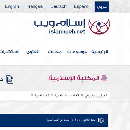
عربي
Español
Deutsch
Français
English
الرئيسية
موسوعات
مقالات
الفتوى
الاستشارات
المكتبة الإسلامية
كتب
العرض الموضوعي
العبادات
العمرة
كيفية العمرة
عدد النتائج : 399
في البحث عن (كيفية العمرة)