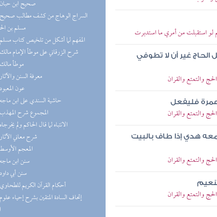
(7) صحيح ابن حبان
مسلم بن ال
 لو استقبلت من أمري ما استدبرت
(6) المفهم لما أشكل من تلخيص كتاب مسلم
(6) شرح الزرقاني على موطأ الإمام مالك
الحاج غير أن لا تطوفي
(5) موطأ مالك
(5) معرفة السنن والآثار
لحج والتمتع والقران
(5) عون المعبود
(4) حاشية السندي على ابن ماجه
مرة فليفعل
(4) المجموع شرح المهذب
لحج والتمتع والقران
(4) الانتباه لما قال الحاكم ولم يخرجاه
(4) شرح معاني الآثار
معه هدي إذا طاف بالبيت
(4) المعجم الأوسط
لحج والتمتع والقران
(4) سنن ابن ماجه
(3) سنن أبي داود
تنعيم
(3) أحكام القرآن الكريم للطحاوي
لحج والتمتع والقران
ا