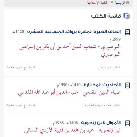
الرئيسية
المكتبة الإسلامية
تراجم الأعلام
قائمة الكتب
-
1420 هـ -
إتحاف الخيرة المهرة بزوائد المسانيد العشرة
1999 م
البوصيري - شهاب الدين أحمد بن أبي بكر بن إسماعيل
البوصيري
الناشر:
دار الوطن
الموضوع:
متون الحديث
-
1410هـ / 1990م
الأحاديث المختارة
ضياء الدين المقدسي - ضياء الدين أبو عبد الله المقدسي
الناشر:
مكتبة النهضة الحديثة
الموضوع:
متون الحديث
-
1406 هـ - 1986 م
الأموال لابن زنجويه
ابن زنجويه - حميد بن مخلد بن قتيبة الأزدي النسائي