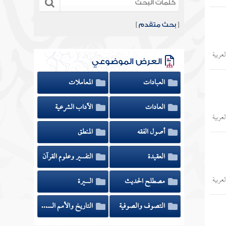
[
بحث متقدم
]
عربية
العرض الموضوعي
العبادات
المعاملات
العادات
الآداب الشرعية
عربية
أصول الفقه
المنطق
العقيدة
التفسير وعلوم القرآن
عربية
مصطلح الحديث
السيرة
التصوف والصوفية
التاريخ والأمم السابقة