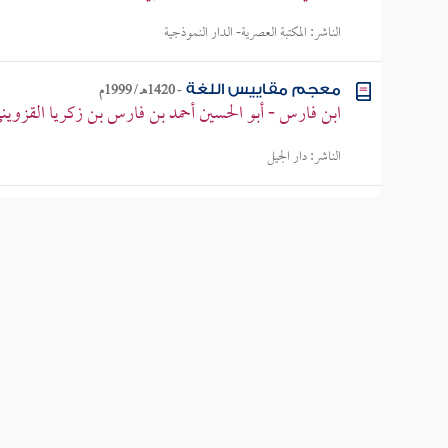
الناشر:
المكتبة العصرية- الدار النموذجية
-
1420هـ / 1999م
معجم مقاييس اللغة
ابن فارس - أبو الحسين أحمد بن فارس بن زكريا القزوين
الناشر:
دار الجيل