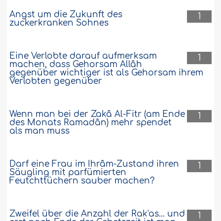
Angst um die Zukunft des
1
zuckerkranken Sohnes
Eine Verlobte darauf aufmerksam
1
machen, dass Gehorsam Allâh
gegenüber wichtiger ist als Gehorsam ihrem
Verlobten gegenüber
Wenn man bei der Zakâ Al-Fitr (am Ende
1
des Monats Ramadân) mehr spendet
als man muss
Darf eine Frau im Ihrâm-Zustand ihren
1
Säugling mit parfümierten
Feutchttüchern sauber machen?
Zweifel über die Anzahl der Rak'as... und
1