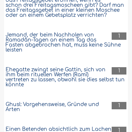
das Freitagsgebet eröffnen, wenn es
schon drei Freitagsmoscheen gibt? Darf man
das Freitagsgebet in einer kleinen Moschee
oder an einem Gebetsplatz verrichten?
Jemand, der beim Nachholen von
1
Ramadân-Tagen an einem Tag das
Fasten abgebrochen hat, muss keine Sühne
leisten
Ehegatte zwingt seine Gattin, sich von
1
ihm beim rituellen Werfen (Ramî)
vertreten zu lassen, obwohl sie dies selbst tun
könnte
Ghusl: Vorgehensweise, Gründe und
1
Arten
Einen Betenden absichtlich zum Lachen
1