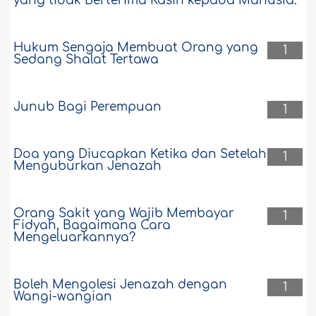
yang tidak Berterima Kasih kepada Manusia."
Hukum Sengaja Membuat Orang yang
1
Sedang Shalat Tertawa
Junub Bagi Perempuan
1
Doa yang Diucapkan Ketika dan Setelah
1
Menguburkan Jenazah
Orang Sakit yang Wajib Membayar
1
Fidyah, Bagaimana Cara
Mengeluarkannya?
Boleh Mengolesi Jenazah dengan
1
Wangi-wangian