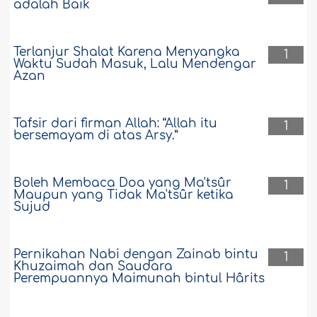
adalah Baik
Terlanjur Shalat Karena Menyangka
1
Waktu Sudah Masuk, Lalu Mendengar
Azan
Tafsir dari firman Allah: “Allah itu
1
bersemayam di atas Arsy.”
Boleh Membaca Doa yang Ma'tsûr
1
Maupun yang Tidak Ma'tsûr ketika
Sujud
Pernikahan Nabi dengan Zainab bintu
1
Khuzaimah dan Saudara
Perempuannya Maimunah bintul Hârits