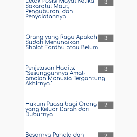
Letak Posisi Mayat Ketika
3
Sakaratul Maut,
Penguburan, dan
Penyalatannya
Orang yang Ragu Apakah
3
Sudah Menunaikan
Shalat Fardhu atau Belum
Penjelasan Hadits:
3
"Sesungguhnya Amal-
amalan Manusia Tergantung
Akhirnya."
Hukum Puasa bagi Orang
2
yang Keluar Darah dari
Duburnya
Besarnya Pahala dan
2