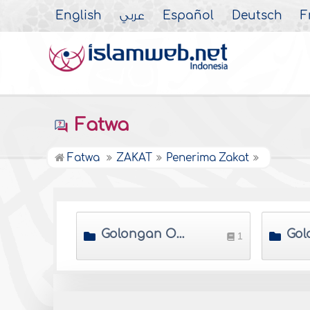
English
عربي
Español
Deutsch
F
Fatwa
Fatwa
ZAKAT
Penerima Zakat
Golongan Orang Yang Berhak Menerima Zakat
1