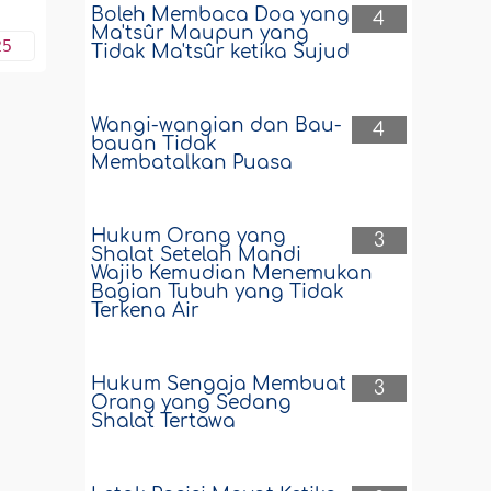
Boleh Membaca Doa yang
4
Ma'tsûr Maupun yang
25
Tidak Ma'tsûr ketika Sujud
Wangi-wangian dan Bau-
4
bauan Tidak
Membatalkan Puasa
Hukum Orang yang
3
Shalat Setelah Mandi
Wajib Kemudian Menemukan
Bagian Tubuh yang Tidak
Terkena Air
Hukum Sengaja Membuat
3
Orang yang Sedang
Shalat Tertawa