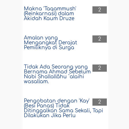
Makna 'Taqammush'
2
(Reinkarnasi) dalam
Akidah Kaum Druze
Amalan yang
2
Mengangkat Derajat
Pemiliknya di Surga
Tidak Ada Seorang yang
2
Bernama Ahmad Sebelum
Nabi Shallallâhu `alaihi
wasallam.
Pengobatan dengan 'Kay'
2
(Besi Panas) Tidak
Ditinggalkan Sama Sekali, Tapi
Dilakukan Jika Perlu