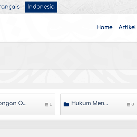
rançais
Indonesia
Home
Artikel
Golongan Orang Yang Tidak Berhak Menerima Zakat
Hukum Menggunakan Zakat Harta Untuk Pembangunan masjid dan Lain-Lain
1
0