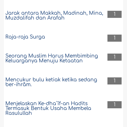
Jarak antara Makkah, Madinah, Mina,
1
Muzdalifah dan Arafah
Raja-raja Surga
1
Seorang Muslim Harus Membimbing
1
Keluarganya Menuju Ketaatan
Mencukur bulu ketiak ketika sedang
1
ber-ihrâm.
Menjelaskan Ke-dha`îf-an Hadits
1
Termasuk Bentuk Usaha Membela
Rasulullah