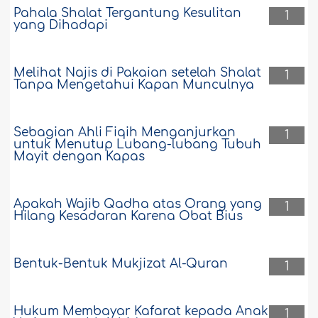
Pahala Shalat Tergantung Kesulitan
1
yang Dihadapi
Melihat Najis di Pakaian setelah Shalat
1
Tanpa Mengetahui Kapan Munculnya
Sebagian Ahli Fiqih Menganjurkan
1
untuk Menutup Lubang-lubang Tubuh
Mayit dengan Kapas
Apakah Wajib Qadha atas Orang yang
1
Hilang Kesadaran Karena Obat Bius
Bentuk-Bentuk Mukjizat Al-Quran
1
Hukum Membayar Kafarat kepada Anak
1