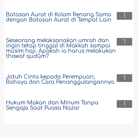
Batasan Aurat di Kolam Renang Sama
1
dengan Batasan Aurat di Tempat Lain
Seseorang melaksanakan umrah dan
1
ingin tetap tinggal di Makkah sampai
musim haji. Apakah ia harus melakukan
thawaf qudûm?
Jatuh Cinta kepada Perempuan;
1
Bahaya dan Cara Penanggulangannya
Hukum Makan dan Minum Tanpa
1
Sengaja Saat Puasa Nazar
Hukum Syariat tentang Keluar dari
1
Ketaatan terhadap Pemerintah