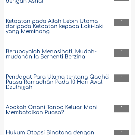
dengan Ashar
Ketaatan pada Allah Lebih Utama
1
daripada Ketaatan kepada Laki-laki
yang Meminang
Berupayalah Menasihati, Mudah-
1
mudahan Ia Berhenti Berzina
Pendapat Para Ulama tentang Qadhâ'
1
Puasa Ramadhân Pada 10 Hari Awal
Dzulhijjah
Apakah Onani Tanpa Keluar Mani
1
Membatalkan Puasa?
Hukum Otopsi Binatang dengan
1