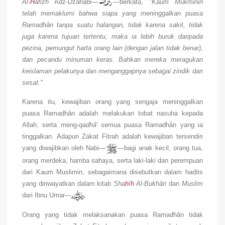
Al-
H
âfizh
Adz-Dzahabi—
—berkata,
"Kaum Mukminin
telah memaklumi bahwa siapa yang meninggalkan puasa
Ramadhân tanpa suatu halangan, tidak karena sakit, tidak
juga karena tujuan tertentu, maka ia lebih buruk daripada
pezina, pemungut harta orang lain (dengan jalan tidak benar),
dan pecandu minuman keras. Bahkan mereka meragukan
keislaman pelakunya dan menganggapnya sebagai zindik dan
sesat."
Karena itu, kewajiban orang yang sengaja meninggalkan
puasa Ramadhân adalah melakukan tobat nasuha kepada
Allah, serta meng-
qadhâ'
semua puasa Ramadhân yang ia
tinggalkan. Adapun Zakat Fitrah adalah kewajiban tersendiri
yang diwajibkan oleh Nabi—
—bagi anak kecil, orang tua,
orang merdeka, hamba sahaya, serta laki-laki dan perempuan
dari Kaum Muslimin, sebagaimana disebutkan dalam hadits
yang diriwayatkan dalam kitab
Sha
h
î
h
Al-Bukhâri
dan
Muslim
dari Ibnu Umar—
.
Orang yang tidak melaksanakan puasa Ramadhân tidak