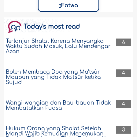
Fatwa
Today's most read
Terlanjur Shalat Karena Menyangka
6
Waktu Sudah Masuk, Lalu Mendengar
Azan
Boleh Membaca Doa yang Ma'tsûr
4
Maupun yang Tidak Ma'tsûr ketika
Sujud
Wangi-wangian dan Bau-bauan Tidak
4
Membatalkan Puasa
Hukum Orang yang Shalat Setelah
3
Mandi Wajib Kemudian Menemukan