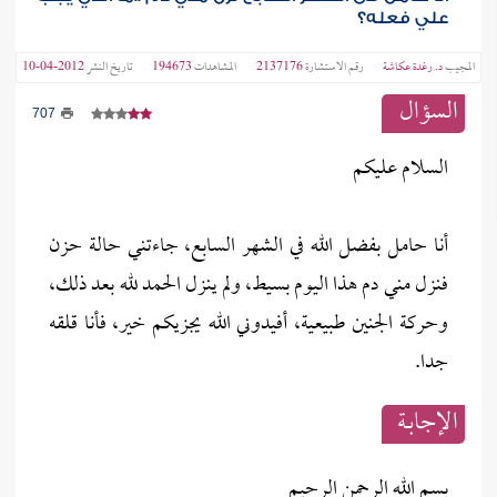
علي فعله؟
المجيب
د. رغدة عكاشة
رقم الاستشارة
2137176
المشاهدات
194673
تاريخ النشر
2012-04-10
السؤال
707
السلام عليكم
أنا حامل بفضل الله في الشهر السابع، جاءتني حالة حزن
فنزل مني دم هذا اليوم بسيط، ولم ينزل الحمد لله بعد ذلك،
وحركة الجنين طبيعية، أفيدوني الله يجزيكم خير، فأنا قلقه
جدا.
الإجابــة
بسم الله الرحمن الرحيم