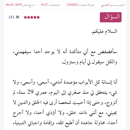
المجيب
د. مراد القدسي
رقم الاستشارة
2392031
المشاهدات
8127
تاريخ النشر
2019-01-06
السؤال
141
السلام عليكم.
سأفضفض مع أني متأكدة أنه لا يوجد أحدا سيفهمني،
والكل سيقول لي أيام وستزول.
أنا إنسانة كل الأبواب مؤصدة أمامي، أسعى، وأسعى، ولا
شيء يتحقق لي منذ صغري إلى اليوم، عمري 29 سنة، لم
أتزوج، وحتى إذا أحببت شخصا أرى فيه الخلق والدين لا
يحبني، مع أنني ذات خلق، ولا أؤذي أحدا، ولا أجرح
أحدا، محاولة جاهدة أن أطيع الله، وإقامة واجباتي الدينية،