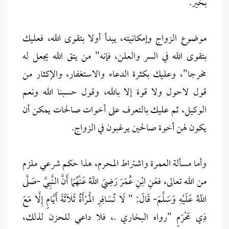
بخير.
موضوع الزواج وإمكانيته، يبدأ أولا بتقوى الله، فعليك
بتقوى الله في السر والعلن، فإنه" من يتق الله يجعل له
مخرجا"، وعليك بكثرة الدعاء والاستغفار، والإكثار من
قول لاحول ولا قوة إلا بالله، وقول حسبنا الله ونعم
الوكيل، ثم عليك بالتعرف على أخوات صالحات يمكن أن
يكون لهن أخوة صالحين يرغبون في الزواج.
وأما مسألة العمرة واشتراط المحرم، هذا حكم شرعي ملزم
من الله تعالى، فعَنِ ابْنِ عُمَرَ رَضِيَ اللَّهُ عَنْهُمَا أَنَّ النَّبِيَّ -صَلَّى
اللَّهُ عَلَيْهِ وَسَلَّمَ- قَالَ: " لَا تُسَافِرِ الْمَرْأَةُ ثَلَاثَةَ أَيَّامٍ إِلَّا مَعَ
ذِي مَحْرَمٍ "رواه البخاري .، فلا داعي للحزن لذلك،