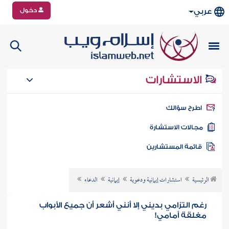
دخول
عربي
الاستشارات
طرح سؤالك
جالات الاستشارة
ائمة المستشارين
الرئيسية
استشارات إيمانية ودعوية
إيمانية
الدعاء
رغم التزامي بديني إلا أنني أشعر أن جميع الأبواب
مغلقة أمامي!