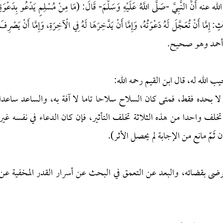
 النَّبِيَّ -صَلَّى اللَّهُ عَلَيْهِ وَسَلَّمَ- قَالَ: (مَا مِنْ مُسْلِمٍ يَدْعُو بِدَعْوَةٍ
ٍ: إِمَّا أَنْ تُعَجَّلَ لَهُ دَعْوَتُهُ، وَإِمَّا أَنْ يَدَّخِرَهَا لَهُ فِي الْآخِرَةِ، وَإِمَّا أَنْ يَصْرِفَ
َرُ) رواه أحمد وهو صحيح.
لله له، قال ابن القيم رحمه الله:
لا بحده فقط، فمتى كان السلاح سلاحا تاما لا آفة به، والساعد ساعدا
تخلف واحدا من هذه الثلاثة تخلف التأثير، فإن كان الدعاء في نفسه غير
 ثَمّ مانع من الإجابة لم يحصل الأثر).
رضى بقضائه، والبعد عن التعمق في البحث عن أسرار القدر المخفية عن