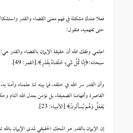
فعلا عندك مشكلة في فهم معنى القضاء والقدر واستشكالاتك
حتى تفهميه، فنقول:
اعلمي وفقك الله أن حقيقة الإيمان بالقضاء والقدر هي: ا
سبحانه:﴿إِنّا كُلَّ شَيءٍ خَلَقناهُ بِقَدَرٍ﴾.[القمر: 49].
وأن القدر سر الله في خلقه، فما بينه لنا علمناه وآمنا به،
القاصرة وأفهامنا الضعيفة، بل نؤمن بعدل الله التام وحكمت
يَفعَلُ وَهُم يُسأَلونَ﴾ [الأنبياء: 23].
إن الإيمان بالقدر هو المحك الحقيقي لمدى الإيمان بالله