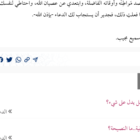
مَواطِنَه وأوقاته الفاضلة، وابتعدي عن عصيان الله، واحتاطي لنفسك
 فعلتِ ذلك، فجدير أن يستجاب لك الدعاء -بإذن الله-.
 سميع مجيب.
هل يدل على شيء؟
الدع
ية..ما النصيحة؟
الدع