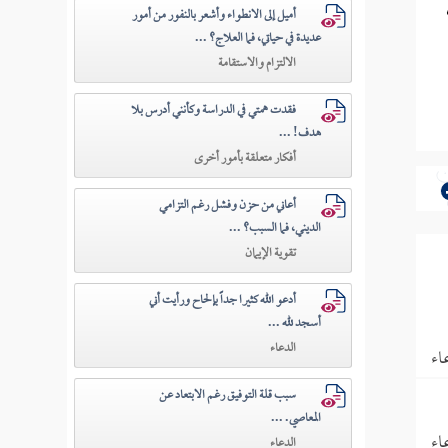
أميل إلى الانطواء وأشعر بالنفور من أمور
عديدة في حياتي، فما العلاج؟ ...
الالتزام والاستقامة
فقدت همتي في الدراسة وكأنني أدرس بلا
هدف! ...
أفكار متعلقة بأمور أخرى
أعاني من حزن وفشل رغم التزامي
الديني، فما السبب؟ ...
تقوية الإيمان
أدعو الله كثيرا جداً بإلحاح ورأيت أني
أسجد لله ...
الدعاء
اء
سبب قلة التوفيق رغم الابتعاد عن
المعاصي. ...
اء
الدعاء