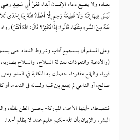
بعباده ولا يضيع دعاء الإنسان أبدا، فعَنْ أَبِي سَعِيدٍ رضي الله عنه أَنَّ
لَيْسَ فِيهَا إِثْمٌ وَلَا قَطِيعَةُ رَحِمٍ إِلَّا أَعْطَاهُ اللَّهُ بِهَا إِحْدَى ثَلَاث
عَنْهُ مِنْ السُّوءِ مِثْلَهَا، قَالُوا: إِذًا نُكْثِرُ؟ قَالَ: اللَّهُ أَكْث
وعلى المسلم أن يستجمع آداب وشروط الدعاء حتى يستجيب ا
(والأدعية والتعوذات بمنزلة السلاح، والسلاح بضاربه، 
قويا، والمانع مفقودا، حصلت به النكاية في العدو ومتى 
صالح، أو الداعي لم يجمع بين قلبه ولسانه في الدعاء، أو كان
فننصحك -أيتها الأخت المباركة- بحسن الظن بالله، وال
البشر، والإيمان بأن الله حكيم عليم عدل لا يظلم أحدا.