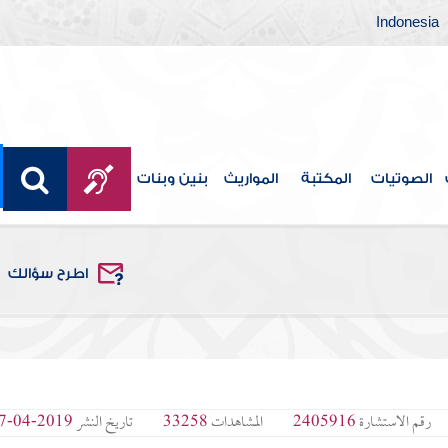
Indonesia
الصوتيات
المكتبة
المواريث
بنين وبنات
اطرح سؤالك
رقم الاستشارة
2405916
المشاهدات
33258
تاريخ النشر
2019-04-07