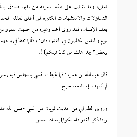
تعالى، وما يترتب على هذه المعرفة من يقين صادق بال
التساؤلات والاستفهامات الكثيرة لمن أطلق لعقله المحدو
يعلم الإنسان، فقد روى أحمد وغيره من حديث عمرو بن
يوم والناس يتكلمون في القدر، قال: وكأنما تفقأ في وجه
ببعض؟ بهذا هلك من كان قبلكم).!.
قال عبد الله بن عمرو: فما غبطت نفسي بمجلس فيه رسول 
لم أشهده. إسناده صحيح.
وروى الطبراني من حديث ثوبان عن النبي -صلى الله عليه
وإذا ذكر القدر فأمسكوا) إسناده حسن .