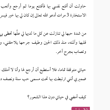
حاولت أن أقنع نفسي بها فأقتنع يوما ثم أرجع وأتع
الاستخارة 3 مرات أدعو الله تعالى إن كان لي بها خير فيسر الأمر، ولكن بعد كل صلاة أشعر بالنفور منها.
من شدة حبها لي تنازلت عن كل ما لديها لي علَّها تحظ
قلبها وآلمته، منذ ذلك الحين وطيف جرحها يلاحقني، و
وتصاب بجرح آخر.
حياتي متوقفة تماما، فلا أستطيع أن أرجع لها وأنا لا أم
ضميري أنني ارتبطت بها تحت مسمى حب سنة ونصف دون أد
كيف أمضي في حياتي دون هذا الشعور؟