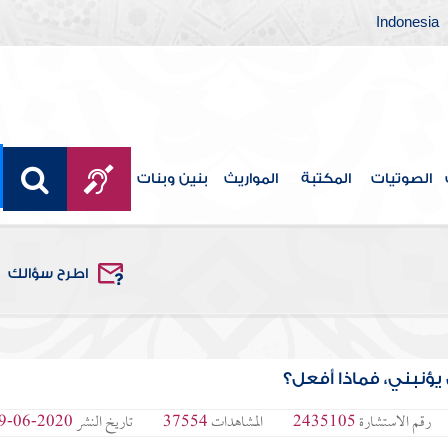
Indonesia
الصوتيات
المكتبة
المواريث
بنين وبنات
اطرح سؤالك
يؤنبني، فماذا أفعل؟
رقم الاستشارة
2435105
المشاهدات
37554
تاريخ النشر
2020-06-29