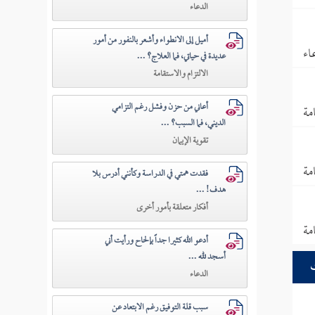
الدعاء
أميل إلى الانطواء وأشعر بالنفور من أمور
اء
عديدة في حياتي، فما العلاج؟ ...
الالتزام والاستقامة
أعاني من حزن وفشل رغم التزامي
مة
الديني، فما السبب؟ ...
تقوية الإيمان
مة
فقدت همتي في الدراسة وكأنني أدرس بلا
هدف! ...
أفكار متعلقة بأمور أخرى
مة
أدعو الله كثيرا جداً بإلحاح ورأيت أني
أسجد لله ...
الدعاء
سبب قلة التوفيق رغم الابتعاد عن