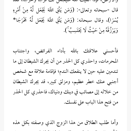
والأرض، فإذا اتقيت الله سيجعل لك فرجًا ومخرجًا، فقد
قال -سبحانه وتعالى-: (وَمَن يَتَّقِ اللَّهَ يَجْعَل لَّهُ مِنْ أَمْرِهِ
يُسْرًا)، وقال سبحانه: (وَمَن يَتَّقِ اللَّهَ يَجْعَل لَّهُ مَخْرَجًا*
وَيَرْزُقْهُ مِنْ حَيْثُ لَا يَحْتَسِبُ ۚ).
فأحسني علاقتك بالله بأداء الفرائض، واجتناب
المحرمات، واحذري كل الحذر من أن يجرك الشيطان إلى ما
تندمين عليه حين لا ينفعك الندم؛ فإقامة علاقة مع شخص
أجنبي عنك خطر عظيم، ومزلق كبير، قد يجرك الشيطان
من خلاله إلى مصائب في دينك ودنياك، فاحذري كل الحذر
من فتح هذا الباب على نفسك.
وأما طلب الطلاق من هذا الزوج الذي وصفته بكل هذه