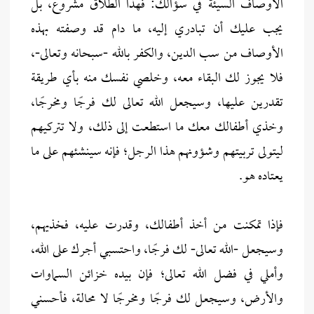
الأوصاف السيئة في سؤالك: فهذا الطلاق مشروع، بل
يجب عليك أن تبادري إليه، ما دام قد وصفته بهذه
الأوصاف من سب الدين، والكفر بالله -سبحانه وتعالى-،
فلا يجوز لك البقاء معه، وخلصي نفسك منه بأي طريقة
تقدرين عليها، وسيجعل الله تعالى لك فرجًا ومخرجًا،
وخذي أطفالك معك ما استطعت إلى ذلك، ولا تتركيهم
ليتولى تربيتهم وشؤونهم هذا الرجل؛ فإنه سينشئهم على ما
يعتاده هو.
فإذا تمكنت من أخذ أطفالك، وقدرت عليه، فخذيهم،
وسيجعل -الله تعالى- لك فرجًا، واحتسبي أجرك على الله،
وأملي في فضل الله تعالى؛ فإن بيده خزائن السماوات
والأرض، وسيجعل لك فرجًا ومخرجًا لا محالة، فأحسني