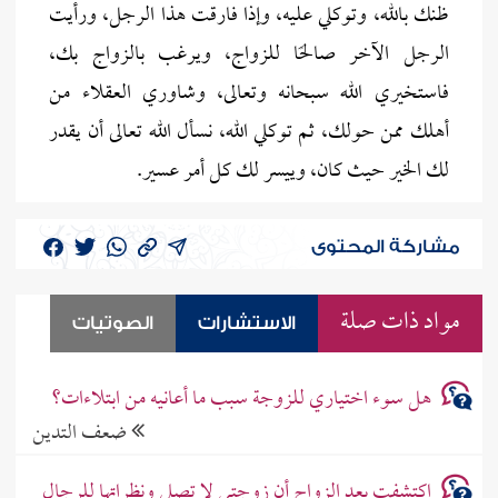
ظنك بالله، وتوكلي عليه، وإذا فارقت هذا الرجل، ورأيت
الرجل الآخر صالحًا للزواج، ويرغب بالزواج بك،
فاستخيري الله سبحانه وتعالى، وشاوري العقلاء من
أهلك ممن حولك، ثم توكلي الله، نسأل الله تعالى أن يقدر
لك الخير حيث كان، وييسر لك كل أمر عسير.
مشاركة المحتوى
مواد ذات صلة
الاستشارات
الصوتيات
هل سوء اختياري للزوجة سبب ما أعانيه من ابتلاءات؟
ضعف التدين
اكتشفت بعد الزواج أن زوجتي لا تصلي ونظراتها للرجال