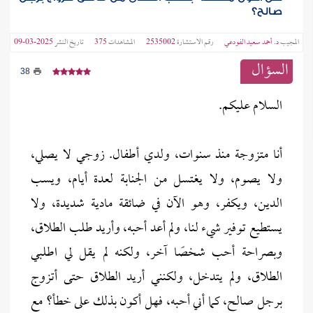
صالح؟
المجيب
د. أحمد سعيد الفودعي
رقم الاستشارة
2535002
المشاهدات
375
تاريخ النشر
2025-03-09
السؤال
38
السلام عليكم.
أنا متزوجة منذ سنوات، ولدي أطفال. زوجي لا يصلي،
ولا يصوم، ولا يغتسل من الجنابة لعدة أيام، ويسب
الدين، ويكفر، وهو الآن في ضائقة مادية شديدة، ولا
يستطيع توفير شيء لنا، ولم أعد أحبه، وأريد طلب الطلاق،
وبصراحة أحب شخصًا آخر، ولكنه لم يقل لي اطلبي
الطلاق، ولم يتدخل، ولكنني أريد الطلاق حتى أتزوج
برجل صالح، كما أني أحبه، فهل أكون بذلك على خطأ؟ مع