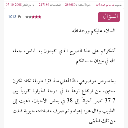
المجيب
د. حاتم محمد أحمد
رقم الاستشارة
286680
المشاهدات
217189
تاريخ النشر
2008-10-07
السؤال
1013
السلام عليكم ورحمة الله.
أشكركم على هذا الصرح الذي تفيدون به الناس، جعله
الله في ميزان حسناتكم.
بخصوص موضوعي، فأنا أعاني منذ فترة طويلة تكاد تكون
سنتين، من ارتفاع نوعاً ما في درجة الحرارة تقريباً بين
37.7 تصل أحياناً إلى 38 في بعض الأحيان، ذهبت إلى
الطبيب وقال مجرد إعياء وتم صرف مضادات حيوية قللت
من تلك الحمّى.