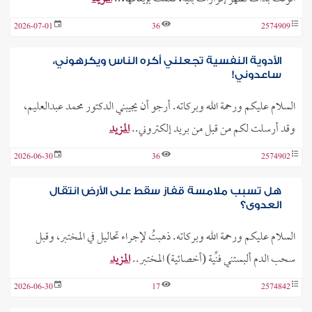
2026-07-01
36
2574909
الأدوية النفسية تجعلني أكره الناس ويكرهوني،
ساعدوني!
السلام عليكم ورحمة الله وبركاته. أرجو أن يجيبني الدكتور محمد عبدالعليم،
وقد أرسلت لكم من قبل من بريد إلكتروني..
المزيد
2026-06-30
36
2574902
هل تسبب ملامسة قفاز سقط على الأرض انتقال
العدوى؟
السلام عليكم ورحمة الله وبركاته. ذهبتُ لإجراء تحاليل في المختبر، وقبل
سحب الدم ألبستني فنِّية (أخصائية) المختبر..
المزيد
2026-06-30
17
2574842