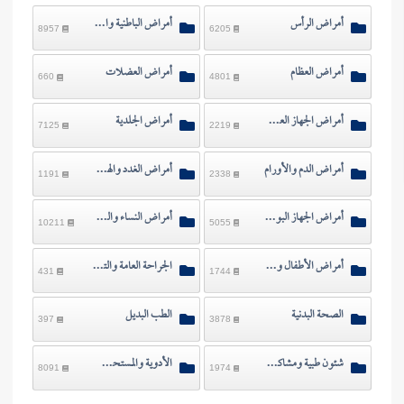
أمراض الرأس
أمراض الباطنية والصدر
8957
6205
أمراض العظام
أمراض العضلات
660
4801
أمراض الجهاز العصبي
أمراض الجلدية
7125
2219
أمراض الدم والأورام
أمراض الغدد والهرمونات
1191
2338
أمراض الجهاز البولي والتناسلي
أمراض النساء والولادة
10211
5055
أمراض الأطفال ومشاكلهم
الجراحة العامة والتجميل
431
1744
الصحة البدنية
الطب البديل
397
3878
شئون طبية ومشاكل متفرقة
الأدوية والمستحضرات
8091
1974