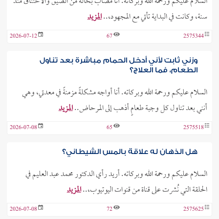
السلام عليكم ورحمة الله وبركاته. أنا مصاب بحالة من الضيق والاختناق منذ
سنة، وكانت في البداية تأتي مع المجهود،..
المزيد
2026-07-12
67
2575344
وزني ثابت لأني أدخل الحمام مباشرة بعد تناول
الطعام، فما العلاج؟
السلام عليكم ورحمة الله وبركاته. أنا أواجه مشكلةً مزمنةً في معدتي، وهي
أنني بعد تناول كل وجبة طعامٍ أذهب إلى المرحاض..
المزيد
2026-07-08
65
2575518
هل الذهان له علاقة بالمس الشيطاني؟
السلام عليكم ورحمة الله وبركاته. أريد رأي الدكتور محمد عبد العليم في
الحلقة التي نُشرت على قناة من قنوات اليوتيوب،..
المزيد
2026-07-08
72
2575625