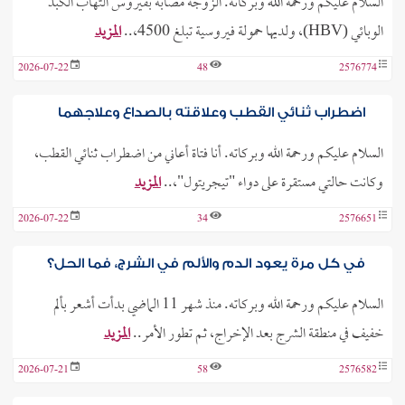
السلام عليكم ورحمة الله وبركاته. الزوجة مصابة بفيروس التهاب الكبد
الوبائي (HBV)، ولديها حمولة فيروسية تبلغ 4500،..
المزيد
2026-07-22
48
2576774
اضطراب ثنائي القطب وعلاقته بالصداع وعلاجهما
السلام عليكم ورحمة الله وبركاته. أنا فتاة أعاني من اضطراب ثنائي القطب،
وكانت حالتي مستقرة على دواء "تيجريتول"،..
المزيد
2026-07-22
34
2576651
في كل مرة يعود الدم والألم في الشرج، فما الحل؟
السلام عليكم ورحمة الله وبركاته. منذ شهر 11 الماضي بدأت أشعر بألم
خفيف في منطقة الشرج بعد الإخراج، ثم تطور الأمر..
المزيد
2026-07-21
58
2576582