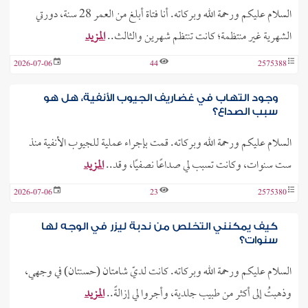
السلام عليكم ورحمة الله وبركاته. أنا فتاة أبلغ من العمر 28 سنة، دورتي
الشهرية غير منتظمة؛ كانت تنتظم شهرين والثالث..
المزيد
2026-07-06
44
2575388
وجود التهاب في غضاريف الجيوب الأنفية، هل هو
سبب الصداع؟
السلام عليكم ورحمة الله وبركاته. قمت بإجراء عملية للجيوب الأنفية منذ
ست سنوات، وكانت تسبب لي صداعًا نصفيًا، وقد..
المزيد
2026-07-06
23
2575380
كيف يمكنني التخلص من ندبة ليزر في الوجه لها
سنوات؟
السلام عليكم ورحمة الله وبركاته. كانت لديّ شامتان (حسنتان) في وجهي،
وذهبتُ إلى أكثر من طبيب جلدية، وأجروا لي إزالةً..
المزيد