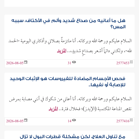
هل ما أعانيه من صداع شديد وألم في الأكتاف، سببه
المس؟
السلام عليكم ورحمة الله وبركاته. أنا ملتزمةٌ بصلاتي وأذكاري اليومية -الحمد
لله-، ولكنني دائماً أشعر بصداعٍ شديدٍ،..
المزيد
2026-08-05
31
2577453
فحص الأجسام المضادة للفيروسات هو الإثبات الوحيد
للإصابة أو نفيها..
السلام عليكم ورحمة الله وبركاته. أنا أعاني من شكوك في أنني مصابة بمرض
نقص المناعة المكتسبة (الإيدز)؛ فخلال فترة..
المزيد
2026-08-05
14
2577416
مع تناول العلاج، لكن مشكلة قطرات البول لا تزال