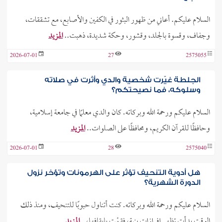
السلام عليكم. أعاني من ظهور البثور في الكفين والأصابع، مع تشققات،
وجفاف، وقسوة بالجلد، وقشور، وحكة شديدة، ذهبت..
المزيد
2026-07-01
27
2575055
الجلطة غيّرت شخصية والدي وأثرت في صلاته
وسلوكه، فما نصيحتكم؟
السلام عليكم ورحمة الله وبركاته. كان والدي معلمًا في جامعة إسلامية،
وحافظًا للقرآن الكريم، ومحافظًا على الصلوات..
المزيد
2026-07-01
28
2575040
هل أدوية التنحيف تؤثر على الهرمونات وتؤخر نزول
الدورة الشهرية؟
السلام عليكم ورحمة الله وبركاته. كنت أتناول حبوبًا للتنحيف، ومنذ ذلك
الوقت بدأت تظهر إفرازات بنية، فقمْت بإيقافها،..
المزيد