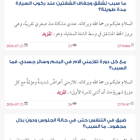
ما سبب تشقق وجفاف الشفتين عند ركوب السيارة
مدة طويلة؟
السلام عليكم ورحمة الله وبركاته. عندي مشكلة منذ صغري تقريبًا، وهي
بروز الخط المتشقق في وسط الشفة السفلية، وهو..
المزيد
2026-07-21
23
2576466
مع كل دورة تلازمني آلام في الرحم وسائر جسدي، فما
السبب؟
السلام عليكم ورحمة الله وبركاته. تلازمني أعراضٌ شديدةٌ ومؤلمةٌ مع كل
دورةٍ شهريةٍ منذ أن أتتني للمرة الأولى؛..
المزيد
2026-07-21
26
2576147
ضيق في التنفس حتى في حالة الجلوس ودون بذل
مجهود.. ما السبب؟