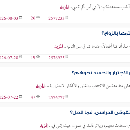
ية، أطلب مساعدتكم؛ لأنني أمر بألم نفسي..
المزيد
26
2577233
026-08-03
ها بالزواج؟
نذ أن كنا أطفالاً، عندما كنا في سن الثانية..
المزيد
19
2576925
026-07-28
 الاجترار والحسد نحوهم؟
المزيد
47
2576777
026-07-22
فوقي الدراسي، فما الحل؟
من التحدث معهم، ويؤثر ذلك في عملي، حيث إنني في..
المزيد