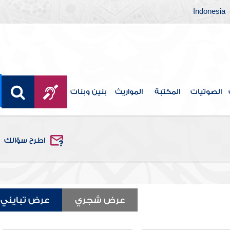
Indonesia
الصوتيات
المكتبة
المواريث
بنين وبنات
اطرح سؤالك
عرض شجري
عرض تبايني