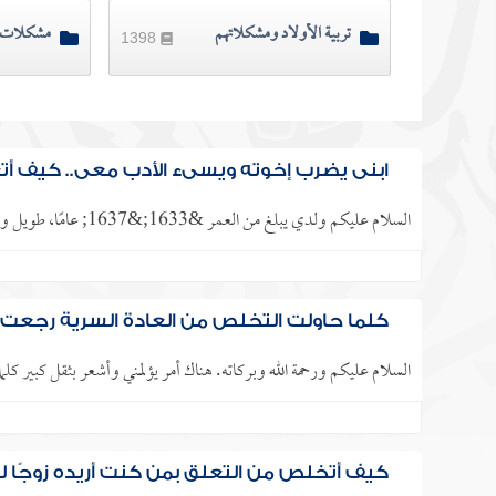
تربية الأولاد ومشكلاتهم
مشكلات 
1398
ابني يضرب إخوته ويسيء الأدب معي.. كيف أت
السلام عليكم ولدي يبلغ من العمر &1633;&1637; عامًا، طويل وضخم الجثة، وحاد الطباع جدًا، يضرب إخوته الصغار ويسب أخواته،..
كلما حاولت التخلص من العادة السرية رجعت إ
السلام عليكم ورحمة الله وبركاته. هناك أمر يؤلمني وأشعر بثقل كبير كل
كيف أتخلص من التعلق بمن كنت أريده زوجًا 