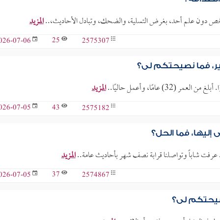
ع شخص دون علم أحد، بغرض التسلية، والضحك، وتبادل الأحاديث،..
المزيد
25
2575307
026-07-06
تير، فما نصيحتكم لي؟
 عامًا، وأعمل حاليًا..
المزيد
43
2575182
026-07-05
إليها، فما الحل؟
 عرفت شاباً وتواصلنا قرابة نصف شهر بأحاديث عامة..
المزيد
37
2574867
026-07-05
صيحتكم لي؟