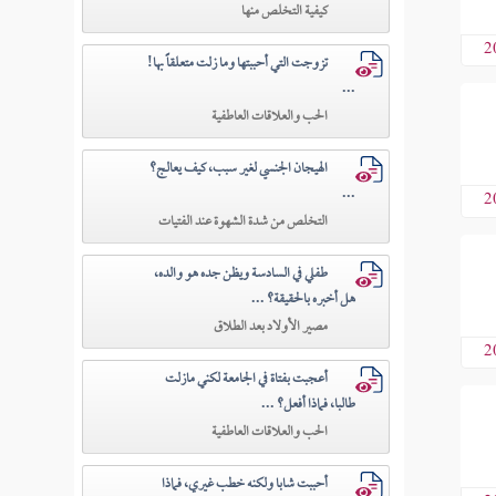
كيفية التخلص منها
2
تزوجت التي أحببتها وما زلت متعلقاً بها!
...
الحب والعلاقات العاطفية
الهيجان الجنسي لغير سبب، كيف يعالج؟
...
2
التخلص من شدة الشهوة عند الفتيات
طفلي في السادسة ويظن جده هو والده،
هل أخبره بالحقيقة؟ ...
مصير الأولاد بعد الطلاق
2
أعجبت بفتاة في الجامعة لكني مازلت
طالبا، فماذا أفعل؟ ...
الحب والعلاقات العاطفية
أحببت شابا ولكنه خطب غيري، فماذا