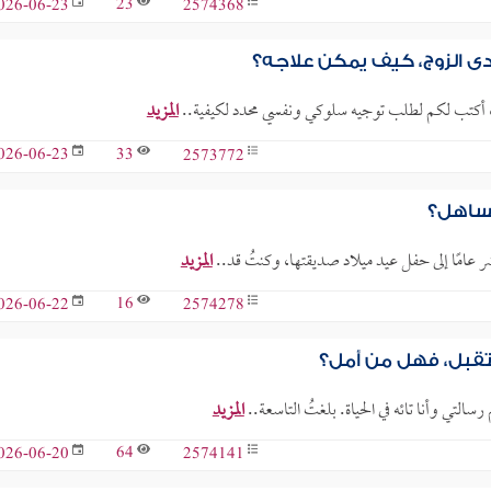
23
2574368
026-06-23
دى الزوج، كيف يمكن علاجه؟
ة، أكتب لكم لطلب توجيه سلوكي ونفسي محدد لكيفية..
المزيد
33
2573772
026-06-23
تساهل؟
ر عامًا إلى حفل عيد ميلاد صديقتها، وكنتُ قد..
المزيد
16
2574278
026-06-22
تقبل، فهل من أمل؟
التي وأنا تائه في الحياة. بلغتُ التاسعة..
المزيد
64
2574141
026-06-20