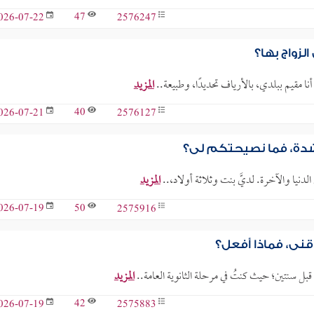
47
2576247
026-07-22
لزواج بها؟
نا مقيم ببلدي، بالأرياف تحديدًا، وطبيعة..
المزيد
40
2576127
026-07-21
لشدة، فما نصيحتكم لي؟
الدنيا والآخرة. لديَّ بنت وثلاثة أولاد،..
المزيد
50
2575916
026-07-19
وقني، فماذا أفعل؟
قبل سنتين؛ حيث كنتُ في مرحلة الثانوية العامة..
المزيد
42
2575883
026-07-19