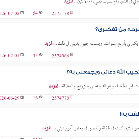
لي في الدنيا، أم بسبب ذنبي، أم الاثنين..
المزيد
54
2575178
026-07-02
خرجه من تفكيري؟
ن يكبرني بأربع سنوات، وبسبب جهلي بديني في ذلك..
المزيد
35
2574966
026-07-01
يب الله دعائي ويجمعني به؟
ت قبل الخطبة، وهو قد وعدني بالزواج والعلاقة..
المزيد
16
2574770
026-06-29
قت به!
المزيد