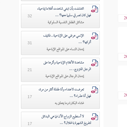
اكتشفت بأن ابنتي شاهدت أفلاما إباحية،
فهل كان تصرفي سليما معها؟ ...
32
2
مشاكل الطفل النفسية السلوكية
الإنمي عرفني على الإباحية.. فكيف
أتركها؟ ...
31
إدمان النساء على المواقع الإباحية
2
مشاهدة الأفلام الإباحية وأثرها على
الرجل المتزوج. ...
21
إدمان الرجال على المواقع الإباحية
تعرضت لاعتداء وأنا طفلة أكثر من مرة،
2
فهل أنا عذراء؟ ...
17
غشاء البكارة وما يتعلق به
لا أستطيع الزواج الآن فما هي البدائل
لتفريغ الشهوة بالحلال؟ ...
17