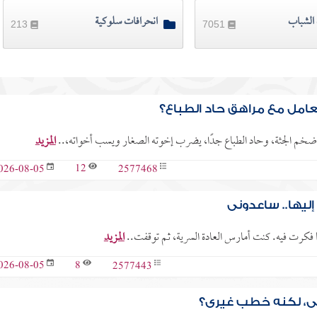
الشباب
انحرافات سلوكية
213
7051
عامل مع مراهق حاد الطباع؟
المزيد
12
2577468
026-08-05
ليها.. ساعدوني
ما فكرت فيه. كنت أمارس العادة السرية، ثم توقفت..
المزيد
8
2577443
026-08-05
لي، لكنه خطب غيري؟