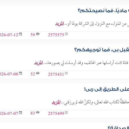
ماديًا، فما نصيحتكم؟
من المنزل، مع النزول إلى الشركة يومًا أو..
المزيد
56
2575575
026-07-12
تقبل بي، فما توجيهكم؟
المزيد
52
2575431
026-07-08
ى الطريق إلى ربي!
المزيد
83
2575499
026-07-07
الصداقة؟