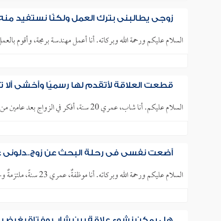
زوجي يطالبني بترك العمل ولكنّا نستفيد منه 
السلام عليكم ورحمة الله وبركاته. أنا أعمل مهندسة برمجة، وأقوم بالعمل 
قطعت العلاقة لأتقدم لها رسميًا وأخشى ألا 
السلام عليكم. أنا شاب، عمري 20 سنة، أفكر في الزواج بعد عامين من فتاة كنت أراسلها عبر الهاتف، وقد أرسلت لي بصورها،..
أضعت نفسي في رحلة البحث عن زوج..دلوني عل
السلام عليكم ورحمة الله وبركاته. أنا موظفةٌ، عمري 23 سنةً، ملتزمةٌ وحافظةٌ لكتاب الله تعالى، ولكنَّ الله لم يرزقني..
هل يمكن نشوء علاقة بين شاب وفتاة بغرض 