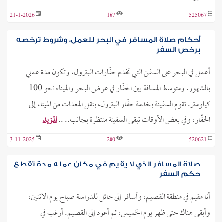
21-1-2026
167
525067
أحكام صلاة المسافر في البحر للعمل، وشروط ترخصه
برخص السفر
أعمل في البحر على السفن التي تخدم حفّارات البترول، وتكون مدة عملي
بالشهور. ومتوسط المسافة بين الحفّار في عرض البحر والميناء نحو 100
كيلومتر. تقوم السفينة بخدمة حفّار البترول، بنقل المعدات من الميناء إلى
الحفّار، وفي بعض الأوقات تبقى السفينة منتظرة بجانب.. ..
المزيد
3-11-2025
200
520621
صلاة المسافر الذي لا يقيم في مكان عمله مدة تقطع
حكم السفر
أنا مقيم في منطقة القصيم، وأسافر إلى حائل للدراسة صباح يوم الاثنين،
وأبقى هناك حتى ظهر يوم الخميس، ثم أعود إلى القصيم. أرغب في