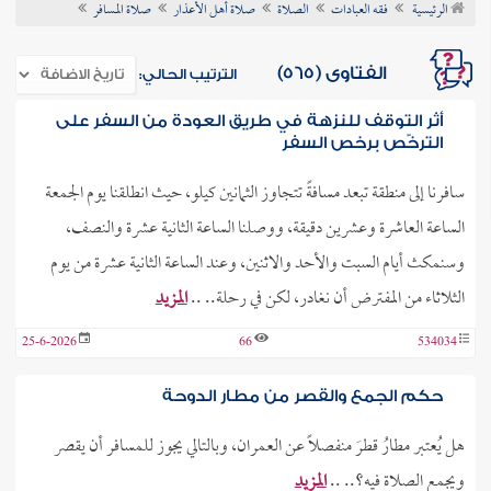
الرئيسية
فقه العبادات
الصلاة
صلاة أهل الأعذار
صلاة المسافر
ن الفتوى
الفتاوى (565)
الترتيب الحالي:
أثر التوقف للنزهة في طريق العودة من السفر على
الترخّص برخص السفر
سافرنا إلى منطقة تبعد مسافةً تتجاوز الثمانين كيلو، حيث انطلقنا يوم الجمعة
الساعة العاشرة وعشرين دقيقة، ووصلنا الساعة الثانية عشرة والنصف،
وسنمكث أيام السبت والأحد والاثنين، وعند الساعة الثانية عشرة من يوم
الثلاثاء من المفترض أن نغادر، لكن في رحلة.. ..
المزيد
25-6-2026
66
534034
حكم الجمع والقصر من مطار الدوحة
هل يُعتبر مطارُ قطرَ منفصلاً عن العمران، وبالتالي يجوز للمسافر أن يقصر
ويجمع الصلاة فيه؟.. ..
المزيد