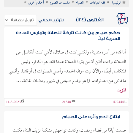
الرئيسية
فقه العبادات
الصيام
مفسدات الصوم
أحكام أخرى
ن الفتوى
الفتاوى (124)
الترتيب الحالي:
حكم صيام من كانت تاركة للصلاة وتمارس العادة
السرية ليلًا
أنا فتاة من أسرة متدينة، ولكنني كنت في ضلال، لأنني كنت أتكاسل عن
الصلاة، وكنت أظن أن من يترك الصلاة عمدا فقط هو الكافر، وليس
المتكاسل أيضًا، والآن تبت -ولله الحمد- وأصلي الصلوات في أوقاتها، وأقضي
ما فاتني من الصلوات، فما هو وضع صيامي في شهور رمضان الفائتة.. ..
المزيد
11-3-2023
21348
472444
ابتلاع الدم وأثره على الصيام
صمت أيامًا من قضاء رمضان، وكانت تواجهني مشكلة نزيف اللثة، فكنت