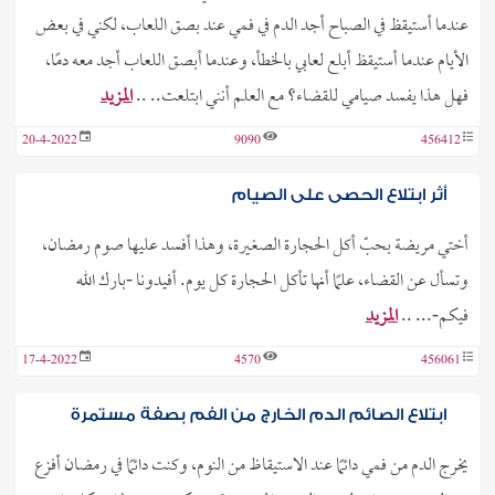
عندما أستيقظ في الصباح أجد الدم في فمي عند بصق اللعاب، لكني في بعض
الأيام عندما أستيقظ أبلع لعابي بالخطأ، وعندما أبصق اللعاب أجد معه دمًا،
فهل هذا يفسد صيامي للقضاء؟ مع العلم أنني ابتلعت.. ..
المزيد
20-4-2022
9090
456412
أثر ابتلاع الحصى على الصيام
أختي مريضة بحبّ أكل الحجارة الصغيرة، وهذا أفسد عليها صوم رمضان،
وتسأل عن القضاء، علمًا أنها تأكل الحجارة كل يوم. أفيدونا -بارك الله
فيكم-... ..
المزيد
17-4-2022
4570
456061
ابتلاع الصائم الدم الخارج من الفم بصفة مستمرة
يخرج الدم من فمي دائمًا عند الاستيقاظ من النوم، وكنت دائمًا في رمضان أفزع