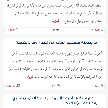
القطع الميكانيكية، أنا وزميل لي، حيث نداوم على هذه الآلة يوميًّا. توفّر الشركة
جهازًا يُمكّن جميع مسؤوليها من متابعة مراحل العمل والمدة الزمنية التي
نستغرقها، أنا وزميلي، في صنع.. ..
المزيد
4-5-2025
137
512071
ما يضمنه مستأجر العقار من الأضرار وما لا يضمنه
أجّرتُ شقّةً مقابل مبلغ شهري ومبلغ تأمين، وتم تسليم الشقة للمستأجر
بحالة تشطيب "سوبر لوكس". وبعد انتهاء مدة الإيجار، وعند استلامها،
وُجدت تلفيات في كوالين الأبواب، وشقوق في دهاناتها، وكتابات (شَخْبَطَة)
على الجدران، بالإضافة إلى فتحات ناتجة عن تثبيت.. ..
المزيد
23-4-2025
170
511462
حكم الانتفاع بأجرة عقار مؤجر لشركة تأمين تجاري
رفضت فسخ العقد