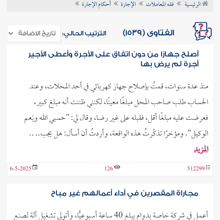
الرئيسية
فقه المعاملات
الإجارة
أحكام الإجارة
ن الفتوى
الفتاوى (1539)
الترتيب الحالي:
أصلح جهازا من دون اتفاق على الأجرة وأعطى الأجير
أجرة لم يرض بها
منذ عدة سنوات، قمتُ بإصلاح جهاز كهربائي في أحد المحلات، وعند
الحساب طلب صاحب المحل مبلغًا معينًا، لكنني ظننت أنه مبلغ كبير،
فعرضت عليه مبلغًا أقل، فقبله على غير رضا، وقال لي: "حسبي الله ونِعم
الوكيل". ومؤخرًا تذكّرتُ هذه الواقعة، وأردتُ أن أسأل: هل يجب.. ..
المزيد
6-5-2025
126
512299
مجاراة المقصرين في أداء أعمالهم غير مباح
أعمل في شركة خاصة بدوام يبلغ 40 ساعة أسبوعيًّا، وأتولى تشغيل آلة لصنع