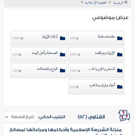
الرئيسية
العقيدة الإسلامية
ن الفتوى
عرض موضوعي
مقدمات عامة
أركان الإيمان
5290
428
الإيمان ونواقضه
الصحابة وأهل البيت
315
2852
السحر والجن والحسد
البدع والمحدثات
463
2397
أديان وفرق ومذاهب
616
الفتاوى (52)
الترتيب الحالي:
منزلة الشريعة الإسلامية وأحكامها ومراعاتها لمصالح