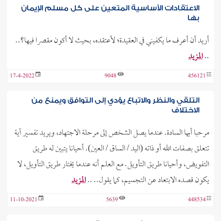
الاعتقادات الأساسية المتعين على كل مسلم الإيمان
بها
أريد أن أعرف ما يكفيني في العقيدة؛ لأعتقده، بحيث لا أكون مقصرا فيها؟..
..
المزيد
17-4-2022
9048
456121
التلقي والنظر والاتباع يؤدي إلى التوافق ويمنع من
الاختلاف
مرحبا أيها السادة. عندما يصل الشخص إلى مرحلة الاجتهاد، ويريد تفسير آية
تتعلق بصفات الله أو ذاته (اليد / الساق / العين). أحيانا يتبين له طريق
التفويض، وأحيانا طريق التأويل. مع العلم أنه عندما يختار طريق التأويل، لا
يكون قصده الابتعاد عن التجسيم، كما يقول.. ..
المزيد
11-10-2021
5639
448534