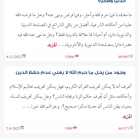
الدنيا والآخرة
ما معتقدنا فيما حرم الله وأحل، وفيما فرض ونهى عنه؟ وهل ما فرضه الله
علينا من أحكامه الشرعية، أفضل من باقي الشرائع في المصلحة الدينية
والدنيوية دائما، أم أحيانا لها علاقة بالدينية فقط؟ وهل ما نهى عنه الله فيه
مضرة دائما بمصلحتنا الدنيوية والأخروية،.. ..
المزيد
4-12-2022
12906
465997
وجود من يحل ما حرم الله لا يعني عدم حفظ الدين
أعرف أنه لا يمكن تحريف القرآن الكريم، فهل يمكن تحريف تعاليم الإسلام
وأحكامه، مثل أن يُحرف حكم الزنا ويحله الناس؟ وهل يمكن تحريف السنة،
بحيث يظن الناس أن حديثا منكرا صحيح؟. وجزاكم الله خيرا... ..
المزيد
2-8-2022
5500
461371