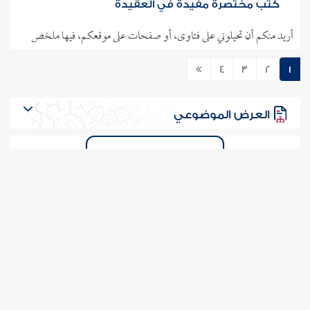
كتب مختصرة مفيدة في العقيدة
أريد منكم أن تحيلوني على فتاوى، أو صفحات على موقعكم، فيها ملخص
للعقيدة الإسلامية لغير المسلمين، سواء بالعربية، أو الإنجليزية. .. ..
4
3
2
1
المزيد
1-8-2018
32039
380329
العرض الموضوعي
الأعمال التي تدخل في مرتبة الإسلام
سمعت أن الإسلام ثلاث مراتب هي: الإسلام. الإيمان. الإحسان. أريد قائمة
بالأعمال والنواهي التي تدخل ضمن المرتبة الأولى وهي الإسلام فقط... ..
المزيد
29-7-2018
19855
380001
فتاوى إسلام ويب
عناوين كتب في العقيدة الإسلامية