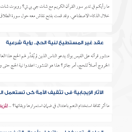
ما رأيكم في تدبر سور القرآن الكريم مع شات جي بي تي؟ روبوت شات 
خلال الذكاء الاصطناعي. وقد قمت بفتح نقاش معه حول سورة الطلاق، و
عقد غير المستطيع لنية الحج.. رؤية شرعية
منشور قرأته على الفيس بوك يدعو الناس الذين لم يُقدَّر لهم الحج هذا الع
الخروج أصلًا للحج، أمر جائز؟ هذا هو المنشور: اعقدوا نية الحج حتى وإ
الآثار الإيجابية في تثقيف الأمة كي تستعمل ا
ما أثر ثقافة استخدام النعم باعتدال في ضمان استمرارها وبقائها؟ ..
المزيد