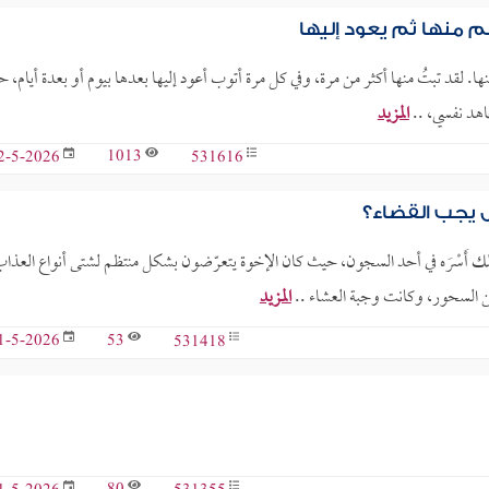
 منها ثم يعود إليها
ا. لقد تبتُ منها أكثر من مرة، وفي كل مرة أتوب أعود إليها بعدها بيوم أو بعدة أيام، ح
جاهد نفسي، ..
المزيد
1013
531616
2-5-2026
ل يجب القضاء؟
ك أَسْرَه في أحد السجون، حيث كان الإخوة يتعرّضون بشكل منتظم لشتى أنواع العذا
من السحور، وكانت وجبة العشاء ..
المزيد
53
531418
1-5-2026