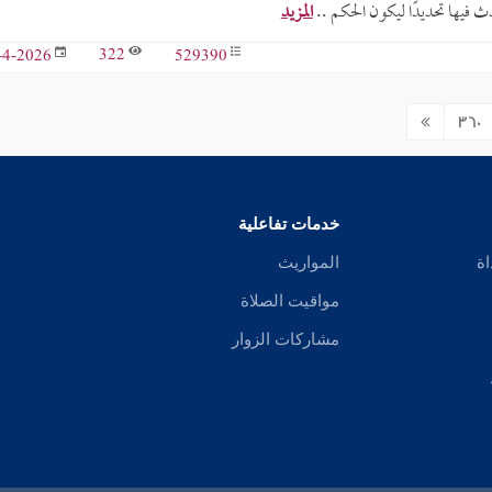
ث فيها تحديدًا ليكون الحكم ..
المزيد
322
529390
-4-2026
360
خدمات تفاعلية
اة
المواريث
مواقيت الصلاة
مشاركات الزوار