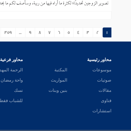
تصوير الزوجين تحديدًا؛ لكثرة ما أراه فيها من ريبة، وسأصف لكم ما يحد
359
...
9
8
7
6
5
4
3
2
1
محاور رئيسية
محاور فرعية
موسوعات
المكتبة
الرحمة المهد
صوتيات
المواريث
واحة رمضان
مقالات
بنين وبنات
نسك
فتاوى
للشباب فقط
استشارات