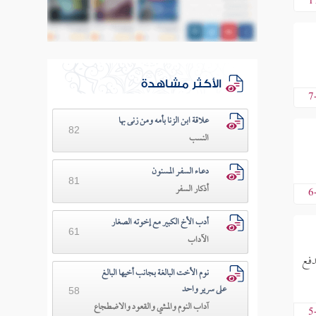
1
الأكثر مشاهدة
7
علاقة ابن الزنا بأمه ومن زنى بها
82
النسب
دعـاء السفـر المسنون
81
أذكار السفر
6
أدب الأخ الكبير مع إخوته الصغار
61
الآداب
دفع
نوم الأخت البالغة بجانب أخيها البالغ
على سرير واحد
58
آداب النوم والمشي والقعود والاضطجاع
5