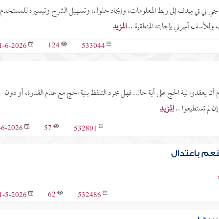
جي بي تي يهدف إلى ربط المعلومات، وإيجاد حلول، وتسهيل الشرح وتيسيره للمستخدم
للأسف أبهرني بإجابته المنطقية ..
المزيد
124
533044
1-6-2026
ام أن يعقدوا نية الحج على أية حال. فهل مجرد التلفظ بنية الحج مع عدم القدرة، أو دون
ن لم تستطيعوا ..
المزيد
57
532801
-6-2026
لنعم باعتدال
62
532486
1-5-2026