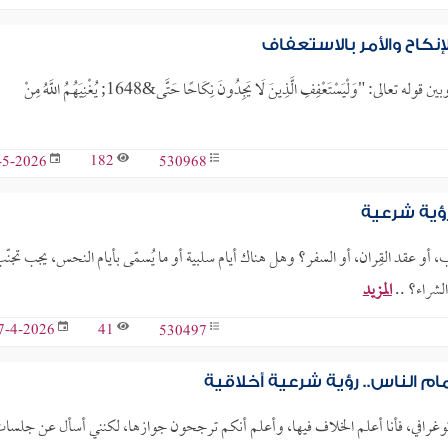
نكاح والأمر بالاستعفاف
كيف نجمع بين قول الله تعالى: "إِنْ يَكُونُوا فُقَرَاءَ يُغْنِهِمُ اللَّهُ مِنْ فَضْلِهِ"، وبين قوله تعالى: "وَلْيَسْتَعْفِفِ الَّذِينَ لَا يَجِدُونَ نِكَاحًا حَتَّى&1648; يُغْنِيَهُمُ اللَّهُ مِنْ
182
530968
-5-2026
رؤية شرعية
، أو عقد القِران، أو السفر؟ وهل هناك أيام سلبية أو ما يُسمّى بأيام النحس، يجب تجنّ
الشراء؟ ..
المزيد
41
530497
7-4-2026
ام الناس.. رؤية شرعية أخلاقية
غرافي، فأنا أعلم الخلاف فيها، وأعلم أنكم ترجحون جوازها، لكنني أسأل عن جلسا