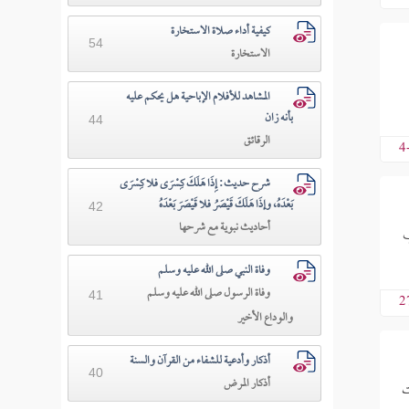
كيفية أداء صلاة الاستخارة
54
الاستخارة
المشاهد للأفلام الإباحية هل يحكم عليه
بأنه زان
44
الرقائق
4
شرح حديث: إِذَا هَلَكَ كِسْرَى فلا كِسْرَى
بَعْدَهُ، وإذَا هَلَكَ قَيْصَرُ فلا قَيْصَرَ بَعْدَهُ
42
أحاديث نبوية مع شرحها
ب
وفاة النبي صلى الله عليه وسلم
وفاة الرسول صلى الله عليه وسلم
41
2
والوداع الأخير
أذكار وأدعية للشفاء من القرآن والسنة
40
أذكار المرض
ت