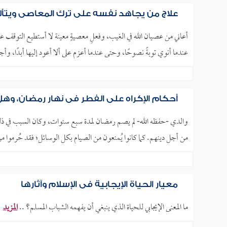
علاج من يجاهد نفسه على ترك المعاصي ويتألم
أعاني من عصيان الله في الغيب، وفعلِ معصيةٍ معينة لا أستطيع التوقف عنه
عندما أنوي توبةً نصوحًا، وحتى عندما أعزم على ألا أعود إليها أبدًا، وأ
أحكام الإكراه على الفطر في نهار رمضان، وه
والدي -حفظه الله- لم يصم رمضان لمدة سبع سنوات، وكان السبب في ذل
من أجل دينهم. كما كانوا يُمنعون من الصيام بكل الوسائل؛ فقد حُرموا 
معيار الحياة الإيجابية في الإسلام وآثارها
ما المعنى الإيجابي للحياة الذي ينبغي أن يفهمه الشباب المسلم؟ ..
المزيد