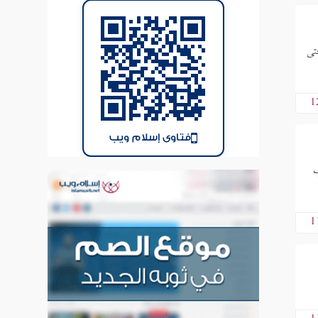
تى
1
فتاوى إسلام ويب
ب
1