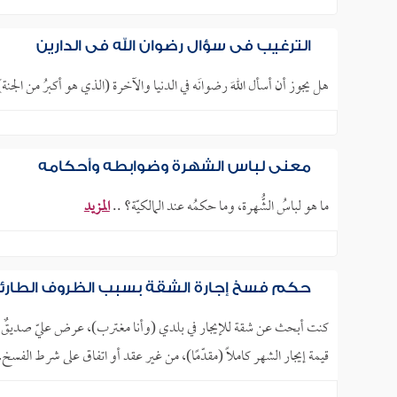
الترغيب في سؤال رضوان الله في الدارين
هل يجوز أن أسأل اللهَ رضوانَه في الدنيا والآخرة (الذي هو أكبرُ من الجنة)
معنى لباس الشهرة وضوابطه وأحكامه
ما هو لباسُ الشُّهرة، وما حكمُه عند المالكيّة؟ ..
المزيد
حكم فسخ إجارة الشقة بسبب الظروف الطارئ
كنت أبحث عن شقة للإيجار في بلدي (وأنا مغترب)، عرض عليّ صديقٌ لي 
قيمة إيجار الشهر كاملًا (مقدّمًا)، من غير عقد أو اتفاق على شرط الفسخ، 