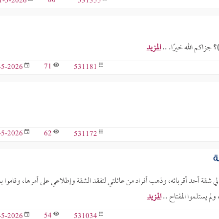
80
531355
1-5-2026
؟ جزاكم الله خيرًا. ..
المزيد
71
531181
-5-2026
62
531172
-5-2026
ة
شقة أحد أقربائه، وذهب أفراد من عائلتي لتفقد الشقة وإطلاعي على أمرها، وقاموا ب
ولم يستلموا المفتاح ..
المزيد
54
531034
-5-2026