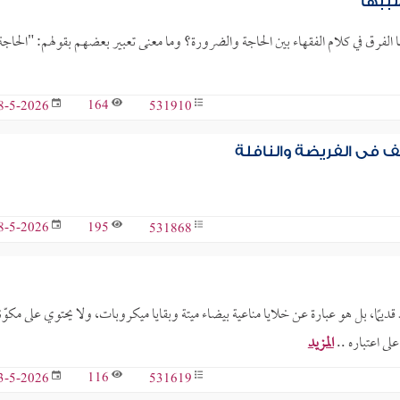
سببها
الفرق في كلام الفقهاء بين الحاجة والضرورة؟ وما معنى تعبير بعضهم بقولهم: "الحاجة
164
531910
8-5-2026
 في الفريضة والنافلة
195
531868
8-5-2026
قديمًا، بل هو عبارة عن خلايا مناعية بيضاء ميتة وبقايا ميكروبات، ولا يحتوي على مكوّ
على اعتباره ..
المزيد
116
531619
3-5-2026