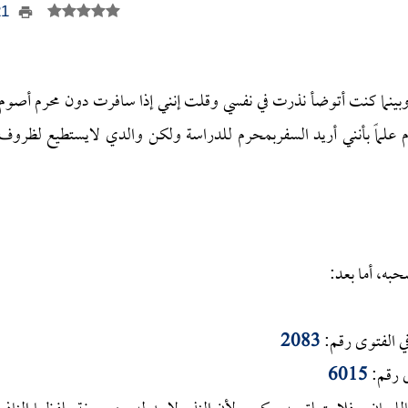
521
بينما كنت أتوضأ نذرت في نفسي وقلت إنني إذا سافرت دون محرم أصوم
 علماً بأنني أريد السفربمحرم للدراسة ولكن والدي لايستطيع لظروف
حبه، أما بعد:
ي الفتوى رقم:
2083
ى رقم:
6015