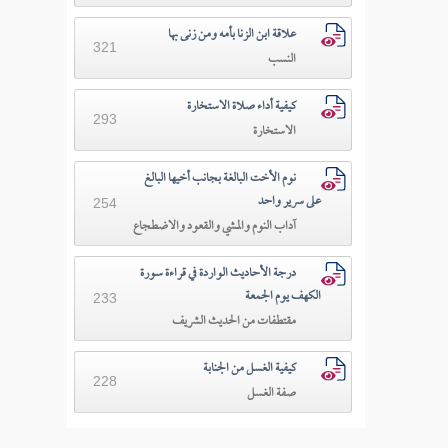
علاقة ابن الزنا بأمه ومن زنى بها
321
النسب
كيفية أداء صلاة الاستخارة
293
الاستخارة
نوم الأخت البالغة بجانب أخيها البالغ
على سرير واحد
254
آداب النوم والمشي والقعود والاضطجاع
درجة الأحاديث الواردة في قراءة سورة
الكهف يوم الجمعة
233
مقتطفات من الحديث الشريف
كيفية الغسل من الجنابة
228
صفة الغسل