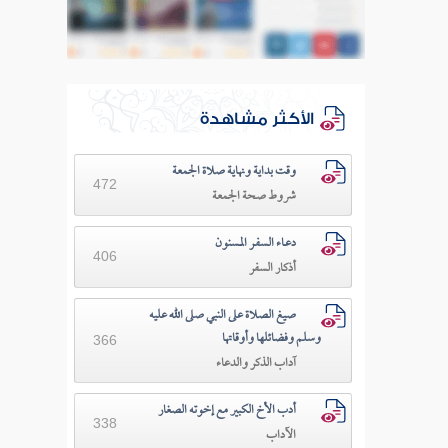
الأكثر مشاهدة
وقت بداية ونهاية صلاة الجمعة
472
شروط صحة الجمعة
دعـاء السفـر المسنون
406
أذكار السفر
صيغ الصلاة على النبي صلى الله عليه
وسلم وفضائلها وأوقاتها
366
آداب الذكر والدعاء
أدب الأخ الكبير مع إخوته الصغار
338
الآداب