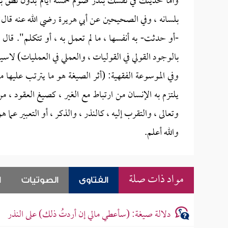
وأما حديثك في نفسك بنذر صوم خمسة أيام بدون نطق بالل
بلسانه ، وفي الصحيحين عن أبي هريرة رضي الله عنه قال:
-أو حدثت- به أنفسها ، ما لم تعمل به ، أو تتكلم". قال ا
بالوجود القولي في القوليات ، والعملي في العمليات) لاس
وفي الموسوعة الفقهية: (أثر الصيغة هو ما يترتب عليها م
يلتزم به الإنسان من ارتباط مع الغير ، كصيغ العقود ، م
وتعالى ، والتقرب إليه ، كالنذر ، والذكر ، أو التعبير عما
والله أعلم.
مواد ذات صلة
الفتاوى
الصوتيات
ا
دلالة صيغة: (سأعطي مالي إن أردتُ ذلك) على النذر