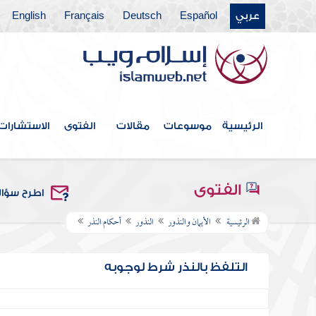
عربي
Español
Deutsch
Français
English
الرئيسية
موسوعات
مقالات
الفتوى
الاستشارات
الفتوى
اطرح سؤا
الرئيسية
الأيمان والنذور
النذور
أحكام النذر
التلفظ بالنذر شرط لوجوبه