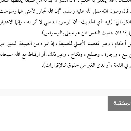
سان ، فلا يتعلق به حكم ، لأن النذر لا بد له من صيغة يلفظها الناذر
 قال رسول الله صلى الله عليه وسلم: "إن الله تجاوز لأمتي عما وسوست
لكرماني: (فيه -أي الحديث- أن الوجود الذهني لا أثر له ، وإنما الاعتبار
يما إذا كان حديث النفس ممن هو مبتلى بالوسواس).
ن أحكام ، وهو المقصد الأصلي للصيغة ، إذ المراد من الصيغة التعبير عما
ن بيع ، وإجارة ، وصلح ، ونكاح ، وغير ذلك. أو ارتباط مع الله سبحانه
 هو في الذمة ، أو لدى الغير من حقوق كالإقرارات).
لمكتبة