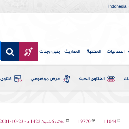
Indonesia
الصوتيات
المكتبة
المواريث
بنين وبنات
لك
الفتاوى الحية
عرض موضوعي
فتاوى 
19770
11044
الثلاثاء 6 شعبان 1422 هـ - 23-10-2001 م