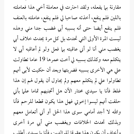
مقارنة بما يفعله، ولقد احترت في معاملة أخي هذا فعاملته
باللين فلم ينفع، أخذته صاحبا لي فلم ينفع، عاملته بالعنف
فلم ينفع أيضا حتى أنه بسببه أبي غضب جدا مني وهذه
ليست المرة الأولى التي تحدث بل كل مرة يحدث خلاف أبي
يغضب مني أنا لو أني عاقبته بما فعل ولو لم أعاقبه أبي لا
يتكلم معه وكذلك بسببه لي أخت عمرها 19 عاما تطاولت
علي هي الأخرى بسببه فضربتها وبعد أن حكيت لأبى أنهم
تطاولوا علي لم يتكلم معهم ولم يحاول أن يقول لهم إن هذا
غلط فأنا يا سيدي محتار الآن هل أتجنبهم تماما علما بأني
حلفت أنهم ليسوا إخوتي فهل هذا يكون قطعا للرحم فأنا
والله لا أجد أمامي سوى هذا الحل أو أني أتعامل معهم
وبذلك تحدث الخلافات ويغضب مني أبي مرة أخرى
وأخاف أن يكون هذا عقوقا للوالدين، فأنا يا سيدي أطلب