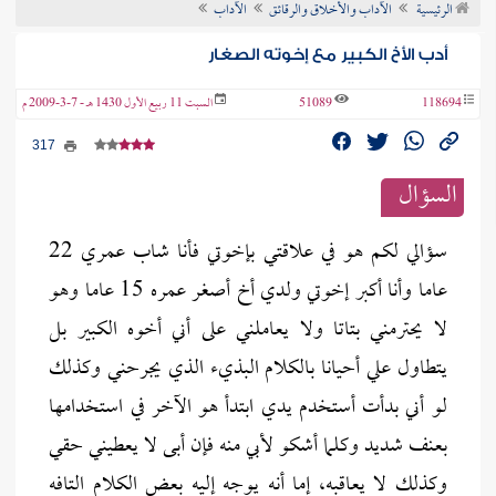
الرئيسية
الآداب والأخلاق والرقائق
الآداب
ن الفتوى
أدب الأخ الكبير مع إخوته الصغار
118694
51089
السبت 11 ربيع الأول 1430 هـ - 7-3-2009 م
317
السؤال
سؤالي لكم هو في علاقتي بإخوتي فأنا شاب عمري 22
عاما وأنا أكبر إخوتي ولدي أخ أصغر عمره 15 عاما وهو
لا يحترمني بتاتا ولا يعاملني على أني أخوه الكبير بل
يتطاول علي أحيانا بالكلام البذيء الذي يجرحني وكذلك
لو أني بدأت أستخدم يدي ابتدأ هو الآخر في استخدامها
بعنف شديد وكلما أشكو لأبي منه فإن أبى لا يعطيني حقي
وكذلك لا يعاقبه، إما أنه يوجه إليه بعض الكلام التافه