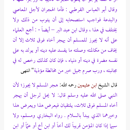
وقال أبو العباس القرطبي : فأما الهجران لأجل المعاصي
والبدعة فواجب استصحابه إلى أن يتوب من ذلك ولا
يختلف في هذا ، وقال ابن عبد البر – أيضاً - : أجمع العلماء
على أنه لا يجوز للمسلم أن يهجر أخاه فوق ثلاث إلا أن
يخاف من مكالمته وصلته ما يفسد عليه دينه أو يولد به على
نفسه مضرة في دينه أو دنياه ، فإن كان كذلك رخص له في
مجانبته ، ورب صرم جميل خير من مخالطة مؤذية
" انتهى
قال الشيخ
ابن عثيمين
رحمه الله:
هجر المسلم لا يجوز؛ لأن
النبي صلى الله عليه
وسلم قال: لا يحل لرجل أن يهجر
أخاه المسلم فوق ثلاث، يلتقيان فيعرض هذا ويعرض هذا
وخيرهما الذي يبدأ بالسلام . رواه البخاري ومسلم، ولا
سيما إذا كان المؤمن قريباً لك أخاً أو ابن أخ أو عمّاً أو ابن