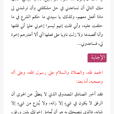
منك التالي أن تساعدني في حل مشكلتي وأن ترشدني لى
ماذا أفعل معهم، وكذلك يا سيدي ما حكم الشرع في ما
حلفت عليه، وأني قلت إنهم ليسوا إخوتي علما أني قلتها
وأنا أقصدها ولا زلت ناويا على فعلها أي ألا أعتبرهم إخوة
لي، فساعدوني...
الإجابــة
الحمد لله، والصلاة والسلام على رسول الله، وعلى آله
وصحبه، أما بعد:
فقد أخبر الصادق المصدوق الذي لا ينطقُ عن الهوى أن
الرفق لا يكون في شيءٍ إلا زانه، ولا يُنزع من شيءٍ إلا
شانه، فالذي ننصحك به هو أن تُعامل إخوتكَ بلينٍ ورفق،