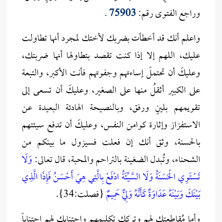
وراجع الفتوى رقم:
75903
.
واعلم أنك قد أخطأت بضربك لأختك لمجرد أنها تطاولت
عليك، اللهم إلا إذا كنت تقصد بتطاولها أنها ضربتك،
وعليكَ أن تحتملَ إساءتهم وجفوتهم فأنت الأكبر، والتبعة
على الكبير أثقلُ منها على الصغير، وعليكَ أن تسعى إلى
تقويمهم بلينٍ ورفق، وبالنصيحة الهادئة البعيدة عن
الاستفزاز وإثارة كوامن النفس، وعليكَ أن تدفع سيئتهم
بالحسنة، وثق أنك إن فعلت فسيزول ما بينكم من
الشحناء، وتُبدل الضغينة بالتراحم والمحبة، قال تعالى:
وَلَا
تَسْتَوِي الْحَسَنَةُ وَلَا السَّيِّئَةُ ادْفَعْ بِالَّتِي هِيَ أَحْسَنُ فَإِذَا الَّذِي
بَيْنَكَ وَبَيْنَهُ عَدَاوَةٌ كَأَنَّهُ وَلِيٌّ حَمِيمٌ
{فصلت:34}.
وأما مُقاطعتك لهم وتركك تكليمهم واجتنابك لهم اجتناباً