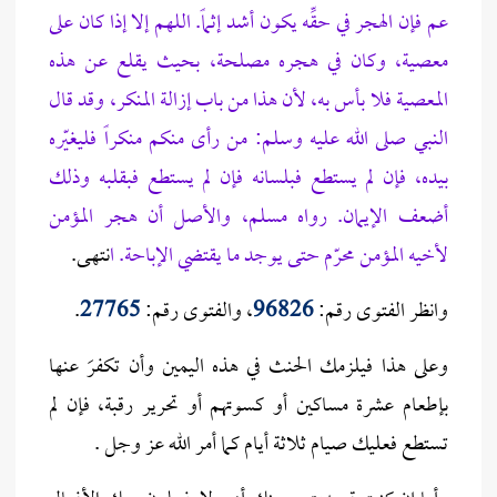
عم فإن الهجر في حقِّه يكون أشد إثماً.
اللهم إلا إذا كان على
معصية، وكان في هجره مصلحة، بحيث يقلع عن هذه
المعصية فلا بأس به، لأن هذا من باب إزالة المنكر، وقد قال
النبي صلى الله عليه وسلم: من رأى منكم منكراً فليغيّره
بيده، فإن لم يستطع فبلسانه فإن لم يستطع فبقلبه وذلك
أضعف الإيمان. رواه مسلم
، والأصل أن هجر المؤمن
لأخيه المؤمن محرّم حتى يوجد ما يقتضي الإباحة. ا
نتهـى.
وانظر الفتوى رقم:
96826
، والفتوى رقم:
27765
.
وعلى هذا فيلزمك الحنث في هذه اليمين وأن تكفرَ عنها
بإطعام عشرة مساكين أو كسوتهم أو تحرير رقبة، فإن لم
تستطع فعليك صيام ثلاثة أيام كما أمر الله عز وجل .