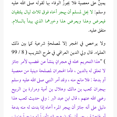
يمينٌ على معصية فلا يجوزُ الوفاء بها لقوله صلى الله عليه
وسلم:
لا يحل لمسلم أن يهجر أخاه فوق ثلاث ليال يلتقيان
فيعرض وهذا ويعرض هذا وخيرهما الذي يبدأ بالسلام.
متفق عليه.
ولا يرخص في الهجر إلا لمصلحةٍ شرعية كما بين ذلك
العلماء. قال ولي الدين العراقي في طرح التثريب ( 8 / 99
) "
هذا التحريم محله في هجرانٍ ينشأ عن غضب لأمر جائز
لا تعلق له بالدين ، فأما الهجران لمصلحة دينية من معصية
أو بدعة : فلا مانع منه ، وقد أمر النبي صلى الله عليه وسلم
بهجران كعب بن مالك وهلال بن أمية ومرارة بن الربيع
رضي الله عنهم ، قال ابن عبد البر : وفي حديث كعب هذا
دليل على أنه جائز أن يهجر المرء أخاه إذا بدت له منه بدعة
أو فاحشة يرجو أن يكون هجرانه تأديباً له وزجراً عنها ،