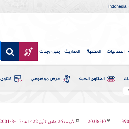
Indonesia
الصوتيات
المكتبة
المواريث
بنين وبنات
لك
الفتاوى الحية
عرض موضوعي
فتاوى 
2038640
139
الأربعاء 26 جمادى الأولى 1422 هـ - 15-8-2001 م