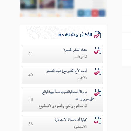
الأكثر مشاهدة
دعـاء السفـر المسنون
51
أذكار السفر
أدب الأخ الكبير مع إخوته الصغار
40
الآداب
نوم الأخت البالغة بجانب أخيها البالغ
على سرير واحد
38
آداب النوم والمشي والقعود والاضطجاع
كيفية أداء صلاة الاستخارة
38
الاستخارة