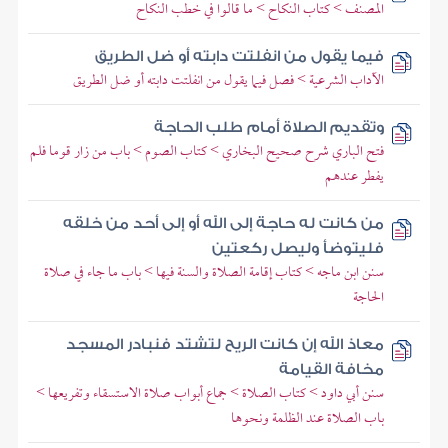
المصنف > كتاب النكاح > ما قالوا في خطب النكاح
فيما يقول من انفلتت دابته أو ضل الطريق
الآداب الشرعية > فصل فيما يقول من انفلتت دابته أو ضل الطريق
وتقديم الصلاة أمام طلب الحاجة
فتح الباري شرح صحيح البخاري > كتاب الصوم > باب من زار قوما فلم
يفطر عندهم
من كانت له حاجة إلى الله أو إلى أحد من خلقه
فليتوضأ وليصل ركعتين
سنن ابن ماجه > كتاب إقامة الصلاة والسنة فيها > باب ما جاء في صلاة
الحاجة
معاذ الله إن كانت الريح لتشتد فنبادر المسجد
مخافة القيامة
سنن أبي داود > كتاب الصلاة > جماع أبواب صلاة الاستسقاء وتفريعها >
باب الصلاة عند الظلمة ونحوها