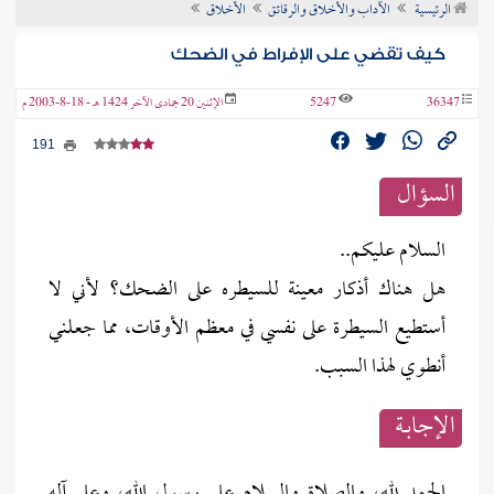
الرئيسية
الآداب والأخلاق والرقائق
الأخلاق
ن الفتوى
كيف تقضي على الإفراط في الضحك
36347
5247
الإثنين 20 جمادى الآخر 1424 هـ - 18-8-2003 م
191
السؤال
السلام عليكم..
هل هناك أذكار معينة للسيطره على الضحك؟ لأني لا
أستطيع السيطرة على نفسي في معظم الأوقات، مما جعلني
أنطوي لهذا السبب.
الإجابــة
الحمد لله، والصلاة والسلام على رسول الله، وعلى آله