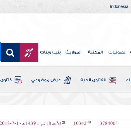
Indonesia
الصوتيات
المكتبة
المواريث
بنين وبنات
لك
الفتاوى الحية
عرض موضوعي
فتاوى 
10342
378400
الأحد 18 شوال 1439 هـ - 1-7-2018 م