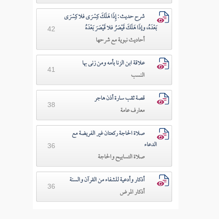
شرح حديث: إِذَا هَلَكَ كِسْرَى فلا كِسْرَى
بَعْدَهُ، وإذَا هَلَكَ قَيْصَرُ فلا قَيْصَرَ بَعْدَهُ
42
أحاديث نبوية مع شرحها
علاقة ابن الزنا بأمه ومن زنى بها
41
النسب
قصة ثقب سارة أذن هاجر
38
معارف عامة
صلاة الحاجة ركعتان غير الفريضة مع
الدعاء
36
صلاة التسابيح والحاجة
أذكار وأدعية للشفاء من القرآن والسنة
36
أذكار المرض