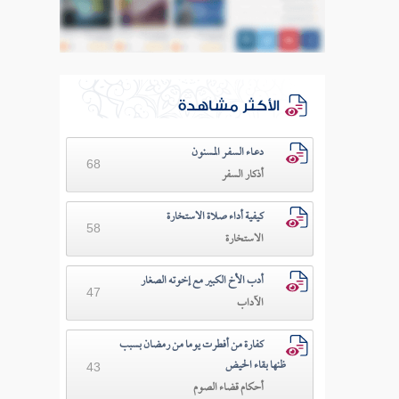
الأكثر مشاهدة
دعـاء السفـر المسنون
68
أذكار السفر
كيفية أداء صلاة الاستخارة
58
الاستخارة
أدب الأخ الكبير مع إخوته الصغار
47
الآداب
كفارة من أفطرت يوما من رمضان بسبب
ظنها بقاء الحيض
43
أحكام قضاء الصوم