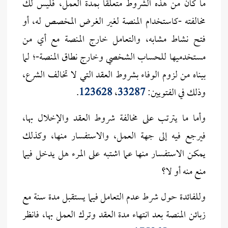
ما كان من هذه الشروط متعلقًا بمدة العمل، فليس لك
مخالفته -كاستخدام المنصة لغير الغرض المخصص له، أو
فتح نشاط مشابه، والتعامل خارج المنصة مع أي من
مستخدميها للحساب الشخصي وخارج نطاق المنصة-؛ لما
بيناه من لزوم الوفاء بشروط العقد التي لا تخالف الشرع،
وذلك في الفتويين:
33287
،
123628
.
وأما ما يترتب على مخالفة شروط العقد والإخلال بها،
فيرجع فيه إلى جهة العمل، والاستفسار منها، وكذلك
يمكن الاستفسار منها عما اشتبه على المرء هل يدخل فيما
منع منه أو لا؟
وللفائدة حول شرط عدم التعامل فيما يستقبل مدة سنة مع
زبائن المنصة بعد انتهاء مدة العقد وترك العمل بها، فانظر