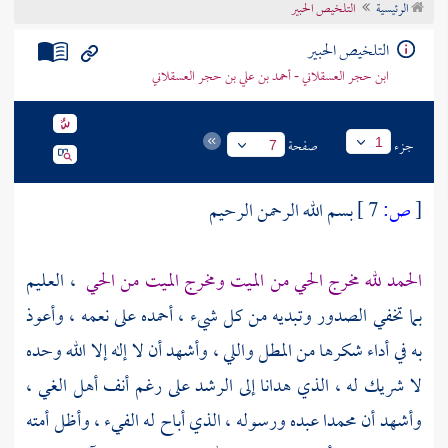
الرئيسية
التلخيص الحبير
تراجم الأعلام
التلخيص الحبير
ابن حجر العسقلاني - أحمد بن علي بن حجر العسقلاني
جزء
صفحة
1
7
[
ص:
7 ]
بسم الله الرحمن الرحيم
الحمد لله مخرج الحي من الميت ومخرج الميت من الحي
، العليم
بما تخفي الصدور وتبديه من كل شيء ، أحمده على نعمه ، وأعوذ
به في أداء شكرها من المطل واللي ، وأشهد أن لا إله إلا الله وحده
لا شريك له ، الذي هدانا إلى الرشد على رغم أنف أهل الغي ،
وأشهد أن
محمدا
عبده ورسوله ، الذي أباح له الفيء ، وأظل أمته