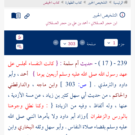
الرئيسية
التلخيص الحبير
كتاب الطهارة
كتاب الحيض
تراجم الأعلام
التلخيص الحبير
ابن حجر العسقلاني - أحمد بن علي بن حجر العسقلاني
جزء
صفحة
1
303
239 - ( 17 ) -
حديث
أم سلمة
: {
كانت النفساء تجلس على
عهد رسول الله صلى الله عليه وسلم أربعين يوما
}
أحمد
،
وأبو
داود
والترمذي
.
[
ص:
303 ]
وابن ماجه
،
والدارقطني
والحاكم
، من حديث
أبي سهل كثير بن زياد
، عن
مسة الأزدية
،
عنها ، وله ألفاظ ، وفيه من الزيادة {
: وكنا نطلي وجوهنا
بالورس والزعفران
}وزاد
أبو داود
ولا يأمرها النبي صلى الله
عليه وسلم بقضاء صلاة النفاس .
وأبو سهل
وثقه
البخاري
وابن