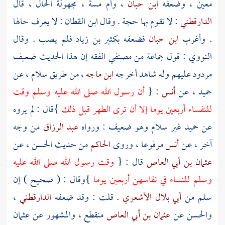
معين
، وضعفه
ابن حبان
،
وأم مسة
، مجهولة الحال ، قال
الدارقطني
: لا تقوم بها حجة . وقال
ابن القطان
: لا يعرف حالها
. وأغرب
ابن حبان
فضعفه
بكثير بن زياد
فلم يصب . وقال
النووي
: قول جماعة من مصنفي الفقه إن هذا الحديث ضعيف
مردود عليهم وله شاهد أخرجه
ابن ماجه
، من طريق
سلام
، عن
حميد
، عن
أنس
: {
أن رسول الله صلى الله عليه وسلم وقت
للنفساء أربعين يوما إلا أن ترى الطهر قبل ذلك
}قال : لم يروه
عن
حميد
غير
سلام
وهو ضعيف : ورواه
عبد الرزاق
من وجه
آخر ، عن
أنس
مرفوعا ، وروى
الحاكم
من حديث
الحسن
، عن
عثمان بن أبي العاص
قال : {
وقت رسول الله صلى الله عليه
وسلم للنساء في نفاسهن أربعين يوما
}وقال : ( صحيح ) إن
سلم من
أبي بلال الأشعري
. قلت : وقد ضعفه
الدارقطني
،
والحسن
عن
عثمان بن أبي العاص
منقطع ، والمشهور عن
عثمان