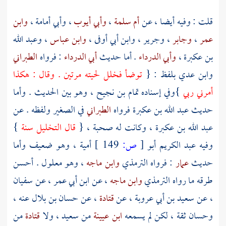
قلت : وفيه أيضا ، عن
أم سلمة
،
وأبي أيوب
،
وأبي أمامة
،
وابن
عمر
،
وجابر
،
وجرير
،
وابن أبي أوفى
،
وابن عباس
،
وعبد الله
بن عكبرة
،
وأبي الدرداء
. أما حديث
أبي الدرداء
: فرواه
الطبراني
وابن عدي
بلفظ : {
توضأ فخلل لحيته مرتين . وقال : هكذا
أمرني ربي
}وفي إسناده
تمام بن نجيح
، وهو بين الحديث . وأما
حديث
عبد الله بن عكبرة
فرواه
الطبراني
في الصغير ولفظه . عن
عبد الله بن عكبرة
، وكانت له صحبة ، {
قال التخليل سنة
}
وفيه
عبد الكريم أبو
[
ص:
149 ]
أمية
، وهو ضعيف وأما
حديث
عمار
: فرواه
الترمذي
وابن ماجه
، وهو معلول . أحسن
طرقه ما رواه
الترمذي
وابن ماجه
، عن
ابن أبي عمر
، عن
سفيان
، عن
سعيد بن أبي عروبة
، عن
قتادة
، عن
حسان بن بلال
عنه ،
وحسان
ثقة ، لكن لم يسمعه
ابن عيينة
من
سعيد
، ولا
قتادة
من