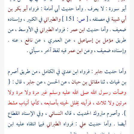
أبو سورة
: لا يعرف . وأما حديث
أبي أمامة
: فرواه
أبو بكر بن
أبي شيبة
في مصنفه ،
[
ص:
151 ]
والطبراني
في الكبير ، وإسناده
ضعيف . وأما حديث
ابن عمر
: فرواه
الطبراني
في الأوسط ، من
طريق
مؤمل بن إسماعيل
، عن
العمري
، عن
نافع
، عنه .
وإسناده ضعيف ، وعن
ابن عمر
فيه لفظ آخر ، سيأتي .
وأما حديث
جابر
: فرواه
ابن عدي
في الكامل ، من طريق
أصرم
بن غياث
، ثنا
مقاتل بن حبان
، عن
الحسن
، عن
جابر
، قال : {
وضأت رسول الله صلى الله عليه وسلم غير مرة ولا مرة ولا
مرتين ولا ثلاث ، فرأيته يخلل لحيته بأصابعه ، كأنها أنياب مشط
}.
وأصرم
متروك الحديث ، قاله
النسائي
، وفي الإسناد انقطاع
أيضا . وأما حديث
علي
: فرواه
الطبراني
فيما انتقاه عليه
ابن