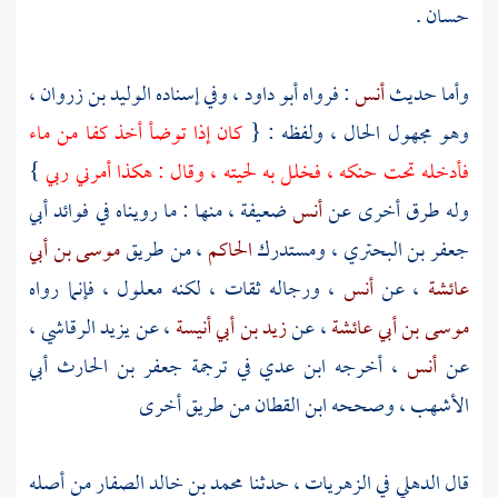
حسان
.
وأما حديث
أنس
: فرواه
أبو داود
، وفي إسناده
الوليد بن زروان
،
وهو مجهول الحال ، ولفظه : {
كان إذا توضأ أخذ كفا من ماء
فأدخله تحت حنكه ، فخلل به لحيته ، وقال : هكذا أمرني ربي
}
وله طرق أخرى عن
أنس
ضعيفة ، منها : ما رويناه في فوائد
أبي
جعفر بن البحتري
، ومستدرك
الحاكم
، من طريق
موسى بن أبي
عائشة
، عن
أنس
، ورجاله ثقات ، لكنه معلول ، فإنما رواه
موسى بن أبي عائشة
، عن
زيد بن أبي أنيسة
، عن
يزيد الرقاشي
،
عن
أنس
، أخرجه
ابن عدي
في ترجمة
جعفر بن الحارث أبي
الأشهب
، وصححه
ابن القطان
من طريق أخرى
قال
الدهلي
في الزهريات ، حدثنا
محمد بن خالد الصفار
من أصله