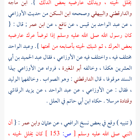
يخلل لحيته ، ويدلك عارضيه بعض الدلك
}.
ابن ماجه
والدارقطني
والبيهقي
وصححه
ابن السكن
من حديث
الأوزاعي
، عن
عبد الواحد بن قيس
، عن
نافع
، عن
ابن عمر
; قال : {
كان رسول الله صلى الله عليه وسلم إذا توضأ عرك عارضيه
بعض العرك ، ثم شبك لحيته بأصابعه من تحتها
}.
وعبد الواحد
مختلف فيه ، واختلف فيه عن
الأوزاعي
، فقال
عبد الحميد بن أبي
العشرين
هكذا ، وخالفه
أبو المغيرة
، فرواه عن
الأوزاعي
بهذا
السند موقوفا ، قال
الدارقطني
: وهو الصواب . وخالفهما
الوليد
، فقال : عن
الأوزاعي
، عن
عبد الواحد
، عن
يزيد الرقاشي
وقتادة
مرسلا . حكاه
ابن أبي حاتم
في العلل .
( تنبيه ) وقع في بعض نسخ
الرافعي
، عن
عثمان
وابن عمر
: {
أن
النبي صلى الله عليه وسلم
[
ص:
153 ]
كان يخلل لحيته ،