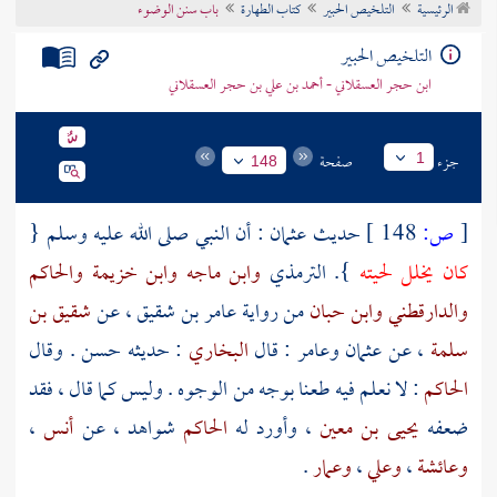
الرئيسية
التلخيص الحبير
كتاب الطهارة
باب سنن الوضوء
تراجم الأعلام
التلخيص الحبير
ابن حجر العسقلاني - أحمد بن علي بن حجر العسقلاني
جزء
صفحة
1
148
[
ص:
148 ]
حديث
عثمان
: أن النبي صلى الله عليه وسلم {
كان يخلل لحيته
}.
الترمذي
وابن ماجه
وابن خزيمة
والحاكم
والدارقطني
وابن حبان
من رواية
عامر بن شقيق
، عن
شقيق بن
سلمة
، عن
عثمان
وعامر
: قال
البخاري
: حديثه حسن . وقال
الحاكم
: لا نعلم فيه طعنا بوجه من الوجوه . وليس كما قال ، فقد
ضعفه
يحيى بن معين
، وأورد له
الحاكم
شواهد ، عن
أنس
،
وعائشة
،
وعلي
،
وعمار
.