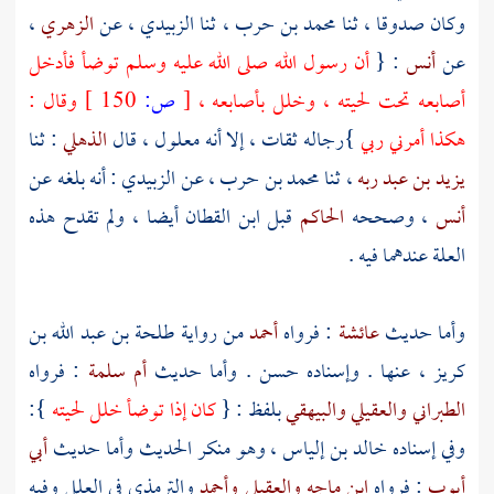
وكان صدوقا ، ثنا
محمد بن حرب
، ثنا
الزبيدي
، عن
الزهري
،
عن
أنس
: {
أن رسول الله صلى الله عليه وسلم توضأ فأدخل
أصابعه تحت لحيته ، وخلل بأصابعه ،
[
ص:
150 ]
وقال :
هكذا أمرني ربي
}رجاله ثقات ، إلا أنه معلول ، قال
الذهلي
: ثنا
يزيد بن عبد ربه
، ثنا
محمد بن حرب
، عن
الزبيدي
: أنه بلغه عن
أنس
، وصححه
الحاكم
قبل
ابن القطان
أيضا ، ولم تقدح هذه
العلة عندهما فيه .
وأما حديث
عائشة
: فرواه
أحمد
من رواية
طلحة بن عبد الله بن
كريز
، عنها . وإسناده حسن . وأما حديث
أم سلمة
: فرواه
الطبراني
والعقيلي
والبيهقي
بلفظ : {
كان إذا توضأ خلل لحيته
}:
وفي إسناده
خالد بن إلياس
، وهو منكر الحديث وأما حديث
أبي
أيوب
: فرواه
ابن ماجه
والعقيلي
وأحمد
والترمذي
في العلل وفيه