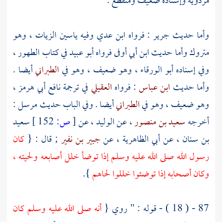
مردويه
وإسناده ضعيف ومنقطع .
وأما حديث
جرير
: فرواه
ابن عدي
وفيه
ياسين الزيات
، وهو
متروك وأما حديث
ابن أبي أوفى
فرواه
أبو عبيد
في كتاب الطهور ،
وفي إسناده
أبو الورقاء
، وهو ضعيف ، وهو في
الطبراني
أيضا .
وأما حديث
ابن عباس
: فرواه
العقيلي
في ترجمة
نافع أبي هرمز
،
وهو ضعيف ، وهو في
الطبراني
أيضا . وفي الباب حديث مرسل :
أخرجه
سعيد بن منصور
، عن
الوليد
، عن
[
ص:
152 ]
سعيد
بن سنان
، عن
أبي الظاهرية
، عن
جبير بن نفير
; قال : {
كان
رسول الله صلى الله عليه وسلم إذا توضأ خلل أصابعه ولحيته ،
وكان أصحابه إذا توضئوا خللوا لحاهم
}.
87 - ( 18 ) - قوله : " روي {
أنه صلى الله عليه وسلم كان