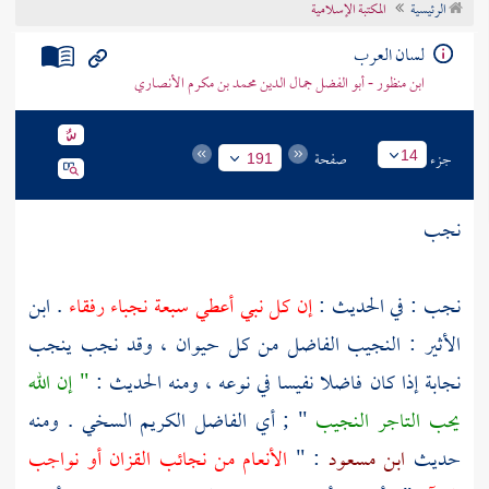
الرئيسية
المكتبة الإسلامية
تراجم الأعلام
لسان العرب
ابن منظور - أبو الفضل جمال الدين محمد بن مكرم الأنصاري
جزء
صفحة
14
191
نجب
نجب : في الحديث :
إن كل نبي أعطي سبعة نجباء رفقاء
.
ابن
الأثير
: النجيب الفاضل من كل حيوان ، وقد نجب ينجب
نجابة إذا كان فاضلا نفيسا في نوعه ، ومنه الحديث :
" إن الله
يحب التاجر النجيب
" ; أي الفاضل الكريم السخي . ومنه
حديث
ابن مسعود
: "
الأنعام من نجائب القزان أو نواجب