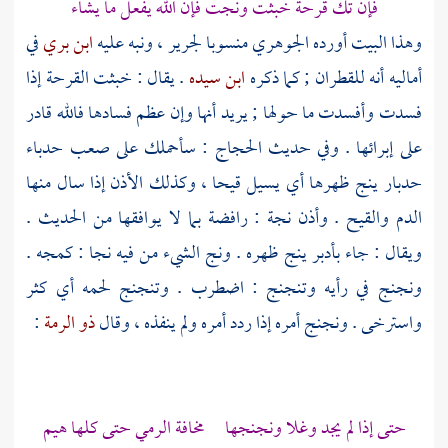
فإن تك قرحة خبثت ونجت فإن الله يفعل ما يشاء
وهذا البيت أورده
الجوهري
منسوبا
لجرير
، ونبه عليه
ابن بري
في
أماليه أنه للقطران ; كما ذكره
ابن سيده
. يقال : خبثت القرحة إذا
فسدت وأفسدت ما حولها ; يريد أنها وإن عظم فسادها فالله قادر
على إبرائها . وفي حديث
الحجاج
: سأحملك على صعب حدباء
حدبار ينج ظهرها أي يسيل قيحا ، وكذلك الأذن إذا سال منها
الدم والقيح . وأذن نجة : رافضة بما لا يوافقها من الحديث .
ويقال : جاء بأدبر ينج ظهره . ونج الشيء من فيه نجا : كمجه .
ونجنج في رأيه وتنجنج : اضطرب . وتنجنج لحمه أي كثر
واسترخى . ونجنج أمره إذا ردد أمره ولم ينفذه ، وقال
ذو الرمة
:
حتى إذا لم يجد وغلا ونجنجها مخافة الرمي حتى كلها هيم