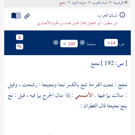
الرئيسية
لسان العرب
حرف النون
نجج
تراجم الأعلام
لسان العرب
ابن منظور - أبو الفضل جمال الدين محمد بن مكرم الأنصاري
جزء
صفحة
14
192
[
ص:
192 ]
نجج
نجج : نجت القرحة تنج بالكسر نجا ونجيجا : رشحت ، وقيل
: سالت بما فيها .
الأصمعي
: إذا سال الجرح بما فيه ، قيل : نج
ينج نجيجا قال
القطران
: