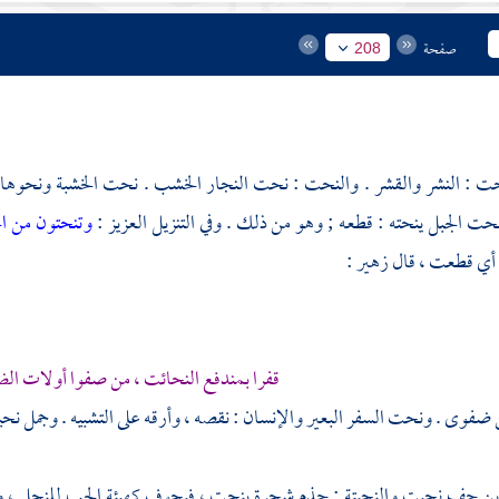
صفحة
208
ت : النشر والقشر . والنحت : نحت النجار الخشب . نحت الخشبة ونحوها ينح
ت الجبل ينحته : قطعه ; وهو من ذلك . وفي التنزيل العزيز :
وتنحتون من الج
 أي قطعت ، قال
زهير
:
قفرا بمندفع النحائت ، من صفوا أولات ال
ضفوى . ونحت السفر البعير والإنسان : نقصه ، وأرقه على التشبيه . وجمل نحي
ين حف نحيت والنحيتة : جذم شجرة ينحت ، فيجوف كهيئة الحب للنحل ، وال