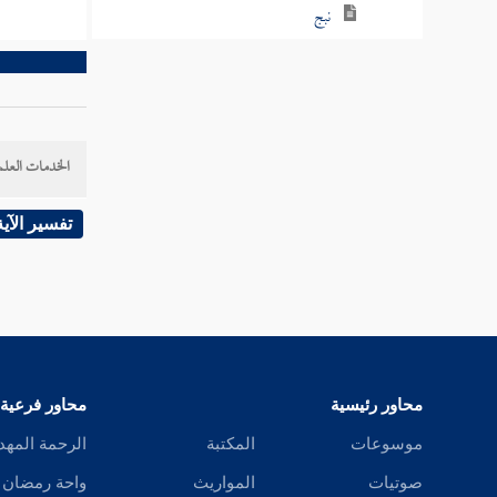
نبج
نبح
نبخ
الخدمات العلم
نبد
نبذ
تفسير الآية
نبر
نبرس
نبز
محاور رئيسية
محاور فرعية
نبس
موسوعات
المكتبة
الرحمة المهد
نبش
صوتيات
المواريث
واحة رمضان