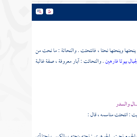
تها وينحتها نحتا ، فانتحتت . والنحاتة : ما نحت من
بال بيوتا فارهين
. والنحائت : آبار معروفة ، صفة غالبة
ضال والسدر
ت : انتحتت مناسمه ، قال :
جمع نحت . الجوهري : نحته ينحته ، بالكسر ، نحتا أي