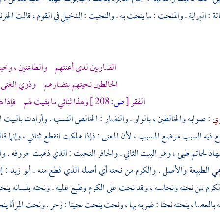
اتة : البراية . والمنحت : ما ينحت به . والنحيت : الدخيل في القوم ، قالت
الخرن
الضاربين لدى أعنتهم والطاعنين ، وخي
الخالطين نحيتهم بنضارهم وذوي الغنى 
الفقر
[
ص:
208 ]
وهذا ثنائي ما بقيت لهم فإذا 
ري
: صوابه والخالطين ، بالواو . والنضار : الخالص النسب . وأرادت بالبيت الث
 فيه السبب موضع المسبب ، لأن المعنى : فإذا هلكت انقطع ثنائي ، وإنما قال
هاد
لحاتم
طيئ
، وهو البيت الثاني . والحافر النحيت : الذي ذهبت حروفه . وا
هي الطبيعة والأصل . والكرم من نحته أي أصله الذي قطع منه . أبو زيد : إنه
لكرم من نحته ونحاسه ، وقد نحت على الكرم وطبع عليه . ونحته بلسانه ينحت
 بالعصا ، ينحته نحتا : ضربه بها ، ونحت ينحت نحيتا : زحر . ونحت المرأة ينح