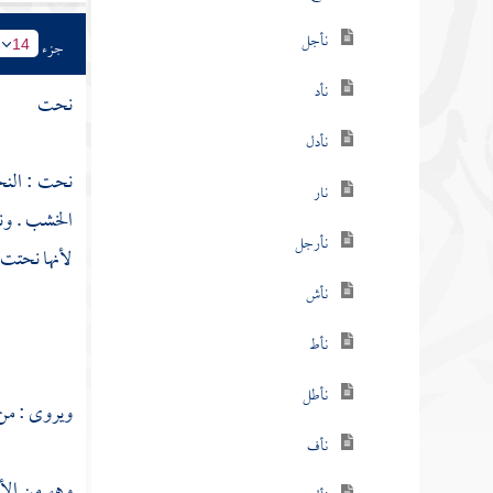
نأجل
جزء
14
نأد
نحت
نأدل
نحت : النح
نار
الخشب . ونح
نأرجل
لأنها نحتت
نأش
نأط
نأطل
ويروى : من 
نأف
وهو من الأ