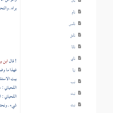
نأل
براه . والنح
نأم
نأمس
نأمل
نأنأ
نأي
! قال
ابن ب
فهذا ما وضع
نبأ
بيت الاستش
نبب
اللحياني : 
نبت
اللحياني
: ا
شيء . ونحته
نبث