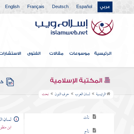
عربي
Español
Deutsch
Français
English
حرف الغين
حرف الفاء
حرف القاف
حرف الكاف
الرئيسية
موسوعات
مقالات
الفتوى
الاستشارات
حرف اللام
حرف الميم
المكتبة الإسلامية
كتب
حرف النون
الرئيسية
لسان العرب
حرف النون
نحت
نأت
نأث
لسان ا
ابن منظو
نأج