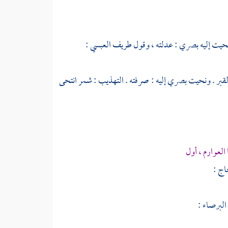
حيت إليه بصري : عدلته ، وقول
طريف العبسي
:
قبر . ونحيت بصري إليه : صرفته . التهذيب : شمر انتحى
العوارم ، أول
اج
:
البرصاء
: