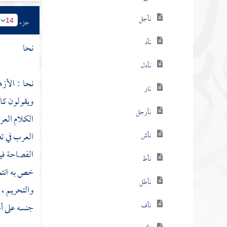
نأجل
جزء
14
نأد
نحا
نأدل
نحا :
الأز
نار
ويقولون كا
نأرجل
الكلام العر
العرب في تص
نأش
الفصاحة في
نأط
خص به انتح
نأطل
والتحريم ، 
نأف
جنسه على أح