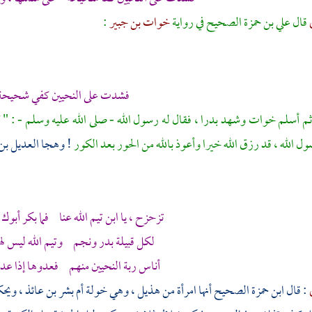
قال
علي بن حمزة
الصحيح في رواية
خوات بن جبير
:
فشدت على النحيين كفي شحيحة
ثم أسلم خوات وشهد بدرا ، فقال له رسول الله - صلى الله عليه وسلم - : "
ول الله ، قد رزق الله خيرا وأعوذ بالله من الحور بعد الكور
! وهجا
العديل بن
تزحزح ، يا ابن تيم الله عنا فما بكر أبوك ،
لكل قبيلة بدر ونجم وتيم الله ليس له
أناس ربة النحيين منهم فعدوها إذا عد
: قال
ابن حمزة
الصحيح أنها امرأة من
هذيل
، وهي
خولة أم بشر بن عائذ
، ويحك