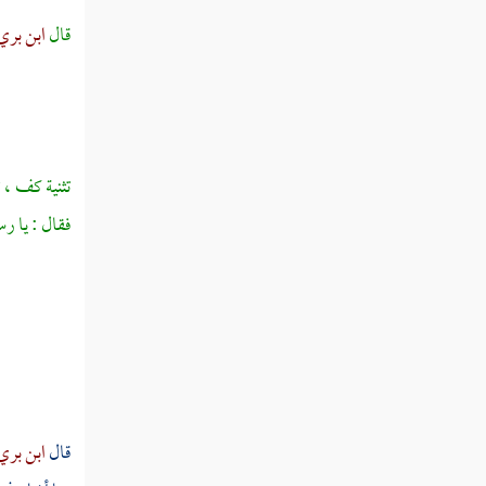
نتا
قال
ابن بري
نثت
نثث
نثج
تثنية كف ، 
نثد
فقال : يا رس
نثر
نثط
نثع
نثل
قال
ابن بري
نثم