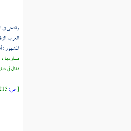
نتش
نتض
وانتحى في ا
نتع
العرب الزق
نتغ
المشهور : 
نتف
فساومها ، ف
فقال في ذلك
نتق
نتك
[
ص:
215 ]
نتل
نتم
نتن