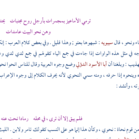
ترمي الأماعيز بمجمرات بأرجل روح مجنبات يحدو
وهن نحو البيت عامدات
ء ونحو ، قال
سيبويه
: شبهوها بعتو ; وهذا قليل . وفي بعض كلام العرب : إن
وجه في مثل هذه الواوات إذا جاءت في جمع الياء كقولهم في جمع ثدي ثدي
ذيب : وبلغنا أن
أبا الأسود الدؤلي
وضع وجوه العربية وقال للناس انحوا نح
 وينحوه إذا حرفه ، ومنه سمي النحوي لأنه يحرف الكلام إلى وجوه الإعراب
ه ، وأنشد :
فلم يبق إلا أن ترى ، في محله رمادا نحت عنه 
 قوم نحاة : نحوي ، وكأن هذا إنما هو على النسب كقولك تامر ولابن . الليث 