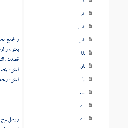
نأل
نأم
نأمس
والجمع أنحا
نأمل
بعتو ، وال
نأنأ
قصدك . الته
نأي
الشيء ينحاه
الشيء ونحوت
نبأ
نبب
نبت
ورجل ناح من
نبث