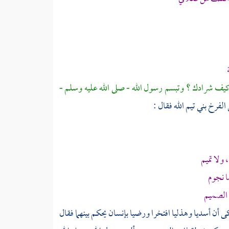
 كيف شرادك ؟ وتبسم رسول الله - صلى الله عليه وسلم -
 الفرخ
بني تيم الله
فقال :
 ولا تميم
ا نجوم
 الصميم
ى أن أسديا وهذليا افتخرا ورضيا بإنسان يحكم بينهما فقال