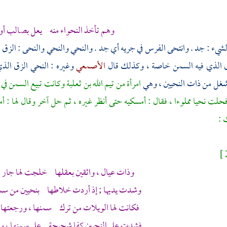
وهم تأخذ النحواء منه يعل بصالب أو ب
لشيء : جد . وانتحى الفرس في جريه أي جد . والنحي والنحي والنحى : الزق 
 الذي فيه السمن خاصة ، وكذلك قال
الأصمعي
وغيره : النحي الزق الذ
أشغل من
ذات النحيين
، وهي
امرأة من
تيم الله بن ثعلبة
وكانت تبيع السمن في ا
حلت نحيا مملوءا ، فقال : أمسكيه حتى أنظر غيره ، ثم حل آخر وقال لها : 
 :
وذات عيال ، واثقين بعقلها خلجت لها جار 
وشدت يديها ; إذ أردت خلاطها بنحيين من 
فكانت لها الويلات من ترك سمنها ، ورجعتها ص
فشدت على النحيين كفا شحيحة على سمنها ، وا