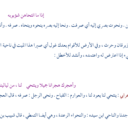
إذا ما انتحاهن شؤبوبه
. ونحوت بصري إليه أي صرفت . ونحا إليه بصره ينحوه وينحاه . صرفه . وأن
برقان وحرث ، وفي الأرض للأقوام بعدك غول أي صيرا هذا الميت في ناحية ال
ء إذا اعترض له واعتمده ، وأنشد
للأخطل
:
وأهجرك هجرانا جميلا وينتحي لنا ، من ليالينا 
عرابي
: ينتحي لنا يعود لنا ، والعوارم : القباح . ونحى الرجل : صرفه ، قال
العج
دنا والناحي ابن سيده : والنحواء الرعدة ، وهي أيضا التمطي ، قال
شبيب بن 