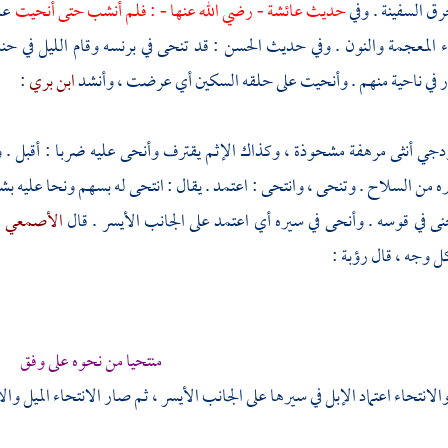
ق السفينة . وفي
حديث
عائشة
- رضي الله عنها - : فلم أنشب حتى أنحيت
عل
خاء المعجمة والنون . وفي حديث
الحسن
: قد تنحى في برنسه وقام الليل في حن
 في ناحية منهم . وأنحيت على حلقه السكين أي عرضت ، وأنشد
ابن بري
:
جي أنثى مرهفة مشحوذة ، وكذاك الإثم يقترف وأنحى عليه ضربا : أقبل . وأ
ه من السلاح . وتنحى ، وانتحى : اعتمد . يقال : انتحى له بسهم ونحا عليه بش
نى في قوسه . وأنحى في سيره أي اعتمد على الجانب الأيسر . قال
الأصمعي
:
 كل وجه ، قال
رؤبة
:
منتحيا من نحوه على وفق
والانتحاء اعتماد الإبل في سيرها على الجانب الأيسر ، ثم صار الانتحاء الميل وا