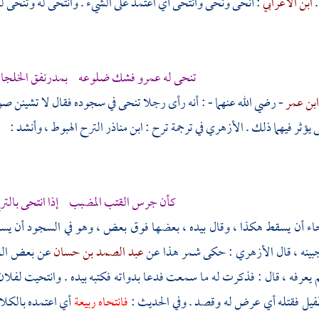
.
ابن الأعرابي
: أنحى ونحى وانتحى أي اعتمد على الشيء . وانتحى له وتنحى له 
تنحى له عمرو فشك ضلوعه بمدرنفق الخلجاء 
بن عمر
- رضي الله عنهما - : أنه رأى رجلا تنحى في سجوده فقال لا تشينن 
يؤثر فيهما ذلك . الأزهري في ترجمة ترح :
ابن مناذر
الترح الهبوط ، وأنشد :
كأن جرس القتب المضبب إذا انتحى بالت
تحاء أن يسقط هكذا ، وقال بيده ، بعضها فوق بعض ، وهو في السجود أن يسق
بينه ، قال
الأزهري
: حكى شمر هذا عن
عبد الصمد بن حسان
عن بعض الع
 يعرفه ، قال : فذكرت له ما سمعت فدعا بدواته فكتبه بيده . وانتحيت لف
طفيل
فقتله أي عرض له وقصد . وفي الحديث :
فانتحاه ربيعة
أي اعتمده بالكلا