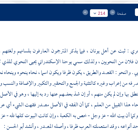
صفحة
214
هري
: ثبت عن
أهل يونان
، فيما يذكر المترجمون العارفون بلسانهم ولغتهم
ن فلان من النحويين ، ولذلك سمي يوحنا الإسكندراني يحيى النحوي للذي ك
بي . والنحو : القصد والطريق ، يكون ظرفا ويكون اسما ، نحاه ينحوه وينحاه نحو
رفه من إعراب وغيره كالتثنية والجمع والتحقير والتكبير والإضافة والنسب وغ
نطق بها وإن لم يكن منهم ، أو إن شذ بعضهم عنها رد به إليها ، وهو في 
اء هذا القبيل من العلم ، كما أن الفقه في الأصل مصدر فقهت الشيء أي عر
وكما أن بيت الله - عز وجل - خص به الكعبة ، وإن كانت البيوت كلها لله - عز
د أنواعه ، وقد استعملته العرب ظرفا ، وأصله المصدر ، وأنشد
أبو الحسن
: