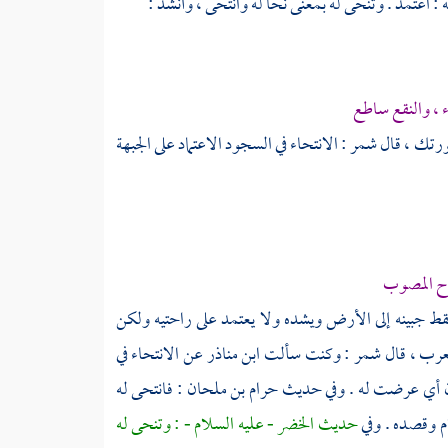
: اعتمد . وتنحى له بمعنى نحا له وانتحى ، وأنشد :
، والنقع ساطع
صورتك ، قال
شمر
: الانتحاء في السجود الاعتماد على الجبهة
رح المصوب
ط جبينه إلى الأرض ويشده ولا يعتمد على راحتيه ولكن
رب ، قال
شمر
: وكنت سألت
ابن مناذر
عن الانتحاء في
لان أي عرضت له . وفي حديث
حرام بن ملحان
: فانتحى له
م وقصده . وفي
حديث
الخضر
- عليه السلام - : وتنحى له