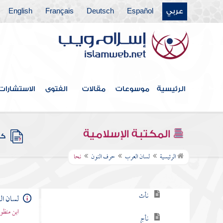
عربي
Español
Deutsch
Français
English
حرف الغين
حرف الفاء
حرف القاف
حرف الكاف
الرئيسية
موسوعات
مقالات
الفتوى
الاستشارات
حرف اللام
حرف الميم
المكتبة الإسلامية
كتب
حرف النون
الرئيسية
لسان العرب
حرف النون
نحا
نأت
نأث
لسان ا
ابن منظو
نأج