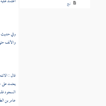
اعتمد عليه 
نبج
نبح
نبخ
وفي حديث
ا
نبد
والأنف حتى 
نبذ
نبر
نبرس
قال : الان
نبز
يعتمد على ج
نبس
السجود فلم
عامر بن ال
نبش