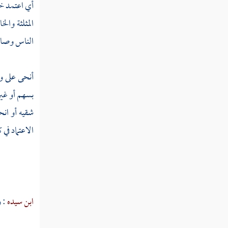
أي اعتمد خر
نبص
المثلثة وال
نبض
الناس وصار
نبط
أنحى على ود
نبع
بسهم أو غير
نبغ
شقيه أو انح
الاعتماد في
نبق
نبك
نبل
ابن سيده
: 
نبه
نبهرج