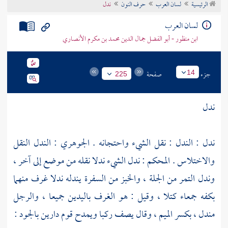
الرئيسية
لسان العرب
حرف النون
ندل
تراجم الأعلام
لسان العرب
ابن منظور - أبو الفضل جمال الدين محمد بن مكرم الأنصاري
جزء
صفحة
14
225
ندل
ندل : الندل : نقل الشيء واحتجانه .
الجوهري
: الندل النقل
والاختلاس . المحكم : ندل الشيء ندلا نقله من موضع إلى آخر ،
وندل التمر من الجلة ، والخبز من السفرة يندله ندلا غرف منهما
بكفه جمعاء كتلا ، وقيل : هو الغرف باليدين جميعا ، والرجل
مندل ، بكسر الميم ، وقال يصف ركبا ويمدح قوم دارين بالجود :