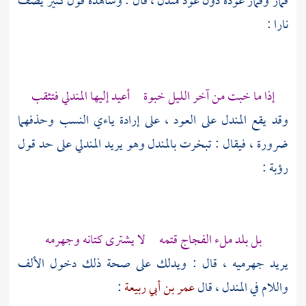
قمار وقمار عوده دون عود مندل ، قال : وشاهده قول
كثير
يصف
نارا :
إذا ما خبت من آخر الليل خبوة أعيد إليها المندلي فتثقب
وقد يقع المندل على العود ، على إرادة ياءي النسب وحذفهما
ضرورة ، فيقال : تبخرت بالمندل وهو يريد المندلي على حد قول
رؤبة
:
بل بلد ملء الفجاج قتمه لا يشترى كتانه وجهرمه
يريد جهرميه ، قال : ويدلك على صحة ذلك دخول الألف
واللام في المندل ، قال
عمر بن أبي ربيعة
: