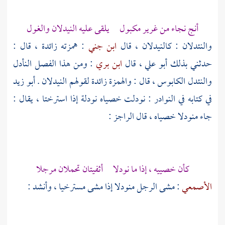
أنج نجاء من غرير مكبول يلقى عليه النيدلان والغول
والنئدلان : كالنيدلان ، قال
ابن جني
: همزته زائدة ، قال :
حدثني بذلك
أبو علي
، قال
ابن بري
: ومن هذا الفصل النأدل
والنئدل الكابوس ، قال : والهمزة زائدة لقولهم النيدلان .
أبو زيد
في كتابه في النوادر : نودلت خصياه نودلة إذا استرختا ، يقال :
جاء منودلا خصياه ، قال الراجز :
كأن خصييه ، إذا ما نودلا أثفيتان تحملان مرجلا
الأصمعي
: مشى الرجل منودلا إذا مشى مسترخيا ، وأنشد :