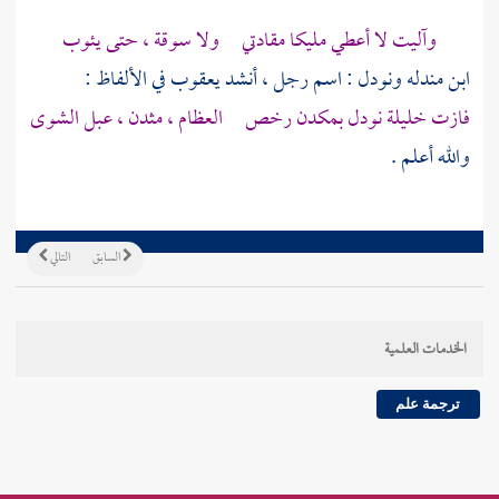
وآليت لا أعطي مليكا مقادتي ولا سوقة ، حتى يئوب
ابن مندله
ونودل
: اسم رجل ، أنشد
يعقوب
في الألفاظ :
فازت خليلة نودل بمكدن رخص العظام ، مثدن ، عبل الشوى
والله أعلم .
السابق
التالي
الخدمات العلمية
ترجمة علم