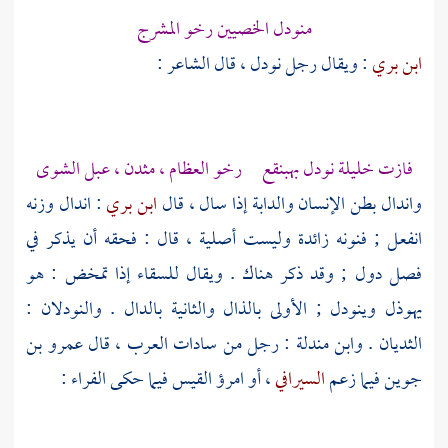
منودل الخصيين رخو المشرج
ابن بري
: ويقال رجل نودل ، قال الشاعر :
فازت خليلة نودل بهبنقع رخو العظام ، مثدن ، عبل الشوى
واندال بطن الإنسان والدابة إذا سال ، قال
ابن بري
: اندال وزنه
انفعل ; فنونه زائدة وليست أصلية ، قال : فحقه أن يذكر في
فصل دول ; وقد ذكر هناك . ويقال للسقاء إذا تمخض : هو
يهوذل وينودل ; الأولى بالذال والثانية بالدال . والنودلان :
الثديان .
وابن مندلة
: رجل من سادات العرب ، قال
عمرو بن
جوين
فيما زعم
السيرافي
، أو
امرؤ القيس
فيما حكى
الفراء
: