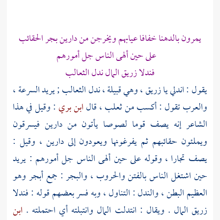
يمرون بالدهنا خفافا عيابهم ويخرجن من دارين بجر الحقائب
على حين ألهى الناس جل أمورهم
فندلا زريق المال ندل الثعالب
يقول : اندلي يا زريق ، وهي قبيلة ، ندل الثعالب ; يريد السرعة ،
والعرب تقول : أكسب من ثعلب ، قال
ابن بري
: وقيل في هذا
الشاعر إنه يصف قوما لصوصا يأتون من دارين فيسرقون
ويملئون حقائبهم ثم يفرغونها ويعودون إلى دارين ، وقيل :
يصف تجارا ، وقوله على حين ألهى الناس جل أمورهم : يريد
حين اشتغل الناس بالفتن والحروب ، والبجر : جمع أبجر وهو
العظيم البطن ، والندل : التناول ، وبه فسر بعضهم قوله : فندلا
زريق المال . ويقال : انتدلت المال وانتبلته أي احتملته .
ابن