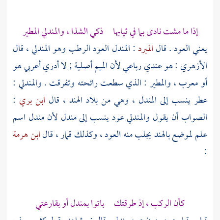
إذا ما مشت نادى بما في ثيابها ذكي الشذا ، والمندلي المطير
يعني العود . قال
المبرد
: المندل العود الرطب وهو المندلي ، قال
الأزهري
: هو عندي رباعي لأن الميم أصلية ; لا أدري أعربي هو
أو معرب ، والمطير : الذي سطعت رائحته وتفرقت . والمندلي :
عطر ينسب إلى المندل ، وهي من بلاد
الهند
، قال
ابن بري
:
الصواب أن يقول والمندلي عود ينسب إلى مندل لأن مندل اسم
علم لموضع بالهند يجلب منه العود ، وكذلك قمار ، قال
ابن هرمة
:
كأن الركب ، إذ طرقتك باتوا بمندل أو بقارعتي