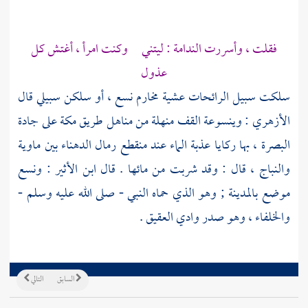
فقلت ، وأسررت الندامة : ليتني وكنت امرأ ، أغتش كل
عذول
سلكت سبيل الرائحات عشية مخارم نسع ، أو سلكن سبيلي قال
الأزهري
: وينسوعة القف منهلة من مناهل طريق مكة على جادة
البصرة
، بها ركايا عذبة الماء عند منقطع رمال
الدهناء
بين
ماوية
والنباج
، قال : وقد شربت من مائها . قال
ابن الأثير
:
ونسع
موضع
بالمدينة
; وهو الذي حماه النبي - صلى الله عليه وسلم -
والخلفاء ، وهو صدر وادي العقيق .
السابق
التالي