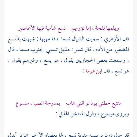
ويلمها لقحة ، إما تؤوبهم نسع شآمية فيها الأعاصير
قال
الأزهري
: سميت الشمال نسعا لدقة مهبها ; شبهت بالنسع
المضفور من الأدم . قال
شمر
:
هذيل
تسمي الجنوب مسعا ، قال
: وسمعت بعض
الحجازيين
يقول : هو يسع ، وغيرهم يقول :
هو نسع ، قال
ابن هرمة
:
متتبع خطئي يود لو انني هاب بمدرجة الصبا ، منسوع
ويروى ميسوع ، وقول
المنتخل الهذلي
:
قد حال دون دريسيه مئوبة نسع ، لها بعضاه الأرض تهزيز أبدل