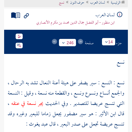
الرئيسية
لسان العرب
حرف النون
نسع
تراجم الأعلام
لسان العرب
ابن منظور - أبو الفضل جمال الدين محمد بن مكرم الأنصاري
جزء
صفحة
14
246
نسع
نسع : النسع : سير يضفر على هيئة أعنة النعال تشد به الرحال ،
والجمع أنساع ونسوع ونسع ، والقطعة منه نسعة ، وقيل : النسعة
التي تنسج عريضا للتصدير . وفي الحديث
يجر نسعة في عنقه
،
قال
ابن الأثير
: هو سير مضفور يجعل زماما للبعير وغيره وقد
تنسج عريضة تجعل على صدر البعير ، قال
عبد يغوث
: