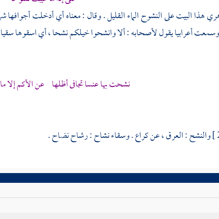
هري
هذا البيت على النشوح الماء القليل . وقال : معناه أي أدخلت أجوافها شرابا
سمعت أعرابيا يقول لأصحابه : ألا وانشحوا خيلكم نشحا ، أي اسقوها سقيا يفث
نشحت بها عنسا تجافى أظلها عن الأكم إلا ما 
والنشح : العرق ، عن
كراع
. وسقاء نشاح : رشاح نضاح .