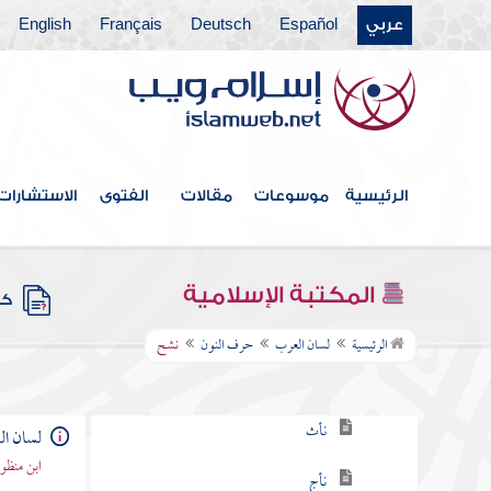
عربي
Español
Deutsch
Français
English
حرف الغين
حرف الفاء
حرف القاف
حرف الكاف
الرئيسية
موسوعات
مقالات
الفتوى
الاستشارات
حرف اللام
حرف الميم
المكتبة الإسلامية
كتب
حرف النون
الرئيسية
لسان العرب
حرف النون
نشح
نأت
نأث
لسان ا
ابن منظو
نأج