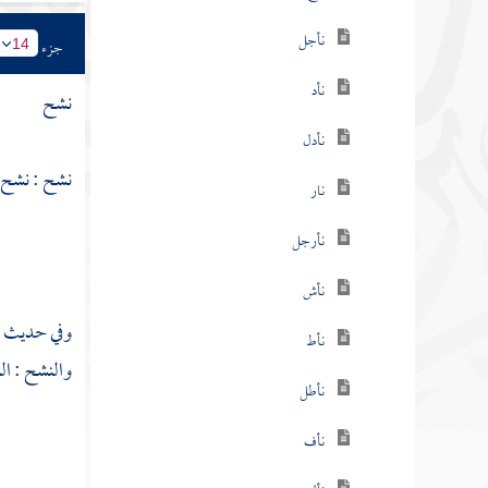
نأجل
جزء
14
نأد
نشح
نأدل
نشح : نشح 
نار
نأرجل
نأش
وفي حديث
نأط
والنشح : ال
نأطل
نأف