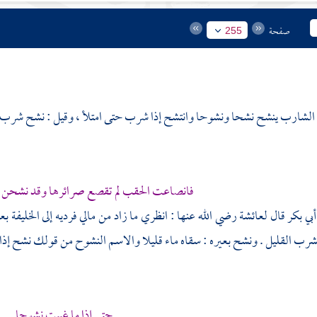
صفحة
255
الشارب ينشح نشحا ونشوحا وانتشح إذا شرب حتى امتلأ ، وقيل : نشح شرب شر
فانصاعت الحقب لم تقصع صرائرها وقد نشحن ف
أبي بكر
قال
لعائشة
رضي الله عنها : انظري ما زاد من مالي فرديه إلى الخليف
شرب القليل . ونشح بعيره : سقاه ماء قليلا والاسم النشوح من قولك نشح إذ
حتى إذا ما غيبت نشوحا