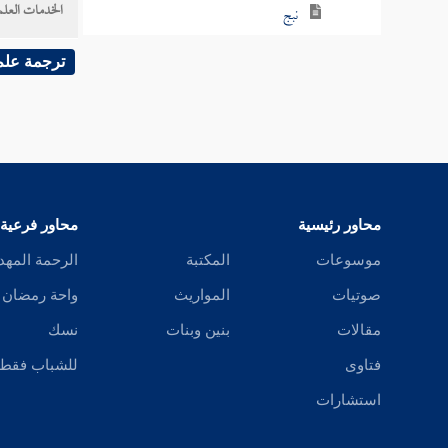
الخدمات العلم
نبج
نبح
ترجمة علم
نبخ
نبد
نبذ
محاور رئيسية
محاور فرعية
نبر
موسوعات
المكتبة
الرحمة المهد
نبرس
صوتيات
المواريث
واحة رمضان
مقالات
بنين وبنات
نسك
نبز
فتاوى
للشباب فقط
نبس
استشارات
نبش