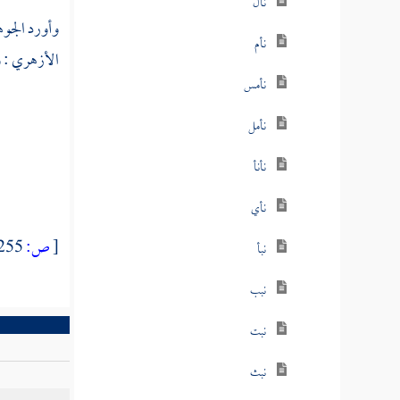
نأل
وأورد
الجو
نأم
الأزهري : و
نأمس
نأمل
نأنأ
نأي
[
ص:
255 ]
نبأ
نبب
نبت
نبث