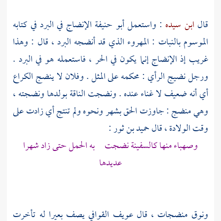
قال
ابن سيده
: واستعمل
أبو حنيفة
الإنضاج في البرد في كتابه
الموسوم بالنبات : المهروء الذي قد أنضجه البرد ، قال : وهذا
غريب إذ الإنضاج إنما يكون في الحر ، فاستعمله هو في البرد .
ورجل نضيج الرأي : محكمه على المثل . وفلان لا ينضج الكراع
أي أنه ضعيف لا غناء عنده . ونضجت الناقة بولدها ونضجته ،
وهي منضج : جاوزت الحق بشهر ونحوه ولم تنتج أي زادت على
وقت الولادة ، قال
حميد بن ثور
:
وصهباء منها كالسفينة نضجت به الحمل حتى زاد شهرا
عديدها
ونوق منضجات ، قال
عويف القوافي
يصف بعيرا له تأخرت