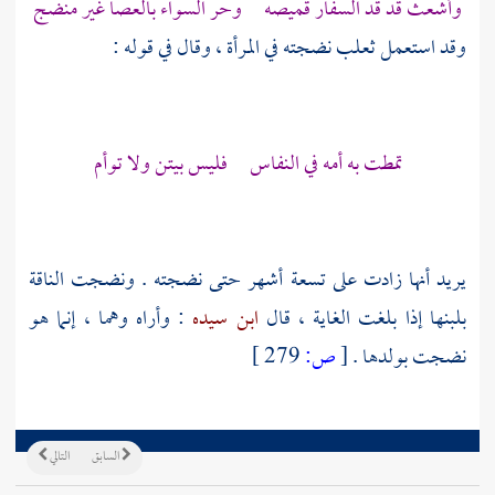
وأشعث قد قد السفار قميصه وحر السواء بالعصا غير منضج
وقد استعمل
ثعلب
نضجته في المرأة ، وقال في قوله :
تمطت به أمه في النفاس فليس بيتن ولا توأم
يريد أنها زادت على تسعة أشهر حتى نضجته . ونضجت الناقة
بلبنها إذا بلغت الغاية ، قال
ابن سيده
: وأراه وهما ، إنما هو
نضجت بولدها .
[
ص:
279 ]
السابق
التالي