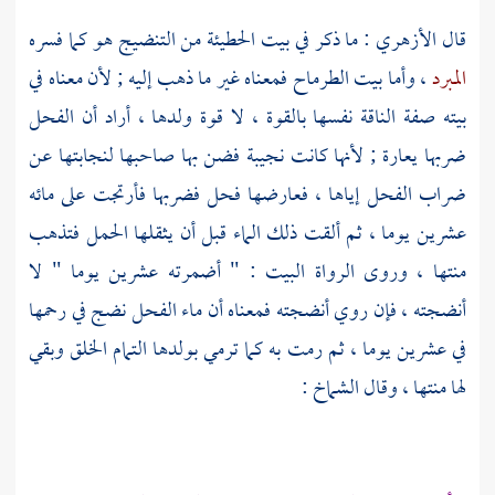
قال
الأزهري
: ما ذكر في بيت
الحطيئة
من التنضيج هو كما فسره
المبرد
، وأما بيت
الطرماح
فمعناه غير ما ذهب إليه ; لأن معناه في
بيته صفة الناقة نفسها بالقوة ، لا قوة ولدها ، أراد أن الفحل
ضربها يعارة ; لأنها كانت نجيبة فضن بها صاحبها لنجابتها عن
ضراب الفحل إياها ، فعارضها فحل فضربها فأرتجت على مائه
عشرين يوما ، ثم ألقت ذلك الماء قبل أن يثقلها الحمل فتذهب
منتها ، وروى الرواة البيت : " أضمرته عشرين يوما " لا
أنضجته ، فإن روي أنضجته فمعناه أن ماء الفحل نضج في رحمها
في عشرين يوما ، ثم رمت به كما ترمي بولدها التمام الخلق وبقي
لها منتها ، وقال
الشماخ
: