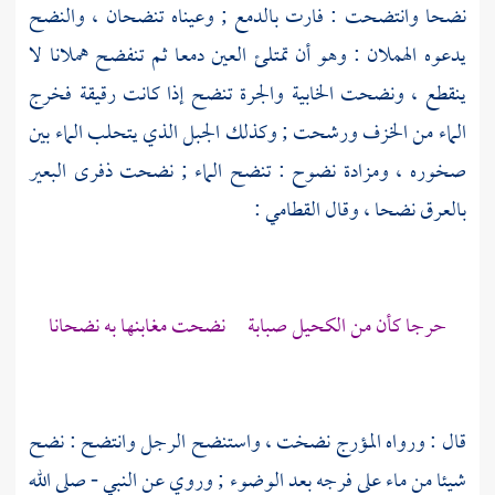
نضحا وانتضحت : فارت بالدمع ; وعيناه تنضحان ، والنضح
يدعوه الهملان : وهو أن تمتلئ العين دمعا ثم تنفضح هملانا لا
ينقطع ، ونضحت الخابية والجرة تنضح إذا كانت رقيقة فخرج
الماء من الخزف ورشحت ; وكذلك الجبل الذي يتحلب الماء بين
صخوره ، ومزادة نضوح : تنضح الماء ; نضحت ذفرى البعير
بالعرق نضحا ، وقال
القطامي
:
حرجا كأن من الكحيل صبابة نضحت مغابنها به نضحانا
قال : ورواه
المؤرج
نضخت ، واستنضح الرجل وانتضح : نضح
شيئا من ماء على فرجه بعد الوضوء ; وروي عن النبي - صلى الله