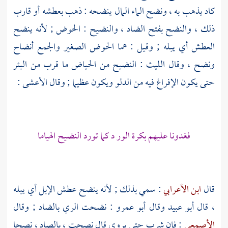
كاد يذهب به ، ونضح الماء المال ينضحه : ذهب بعطشه أو قارب
ذلك ، والنضح بفتح الضاد ، والنضيح : الحوض ; لأنه ينضح
العطش أي يبله ; وقيل : هما الحوض الصغير والجمع أنضاح
ونضح ، وقال
الليث
: النضيح من الحياض ما قرب من البئر
حتى يكون الإفراغ فيه من الدلو ويكون عظيما ; وقال
الأعشى
:
فغدونا عليهم بكرة الور د كما تورد النضيح الهياما
قال
ابن الأعرابي
: سمي بذلك ; لأنه ينضح عطش الإبل أي يبله
، قال
أبو عبيد
وقال
أبو عمرو
: نضحت الري بالضاد ; وقال
الأصمعي
: فإن شرب حتى يروى قال نصحت ، بالصاد ، نصحا