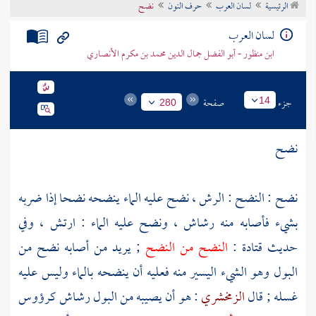
الرئيسية
لسان العرب
حرف النون
نضح
تراجم الأعلام
لسان العرب
ابن منظور - أبو الفضل جمال الدين محمد بن مكرم الأنصاري
جزء
صفحة
14
280
نضح
نضح : النضح : الرش ، نضح عليه الماء ينضحه نضحا إذا ضربه
بشيء فأصابه منه رشاش ، ونضح عليه الماء : ارتش ، وفي
حديث
قتادة
:
النضح من النضح
; يريد من أصابه نضح من
البول وهو الشيء اليسير منه فعليه أن ينضحه بالماء وليس عليه
غسله ; قال
الزمخشري
: هو أن يصيبه من البول رشاش كرؤوس