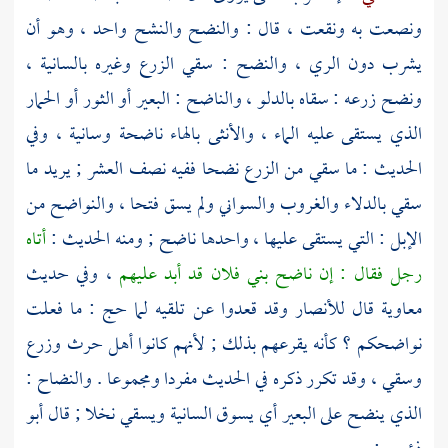
ونصعت به ونقعت ، قال : والنضح والنشح واحد ، وهو أن
يشرب دون الري ، والنضح : سقي الزرع وغيره بالسانية ،
ونضح زرعه : سقاه بالدلو ، والناضح : البعير أو الثور أو الحمار
الذي يستقى عليه الماء ، والأنثى بالهاء ناضحة وسانية ، وفي
الحديث : ما سقي من الزرع نضحا ففيه نصف العشر ; يريد ما
سقي بالدلاء والغروب والسواني ولم يسق فتحا ، والنواضح من
الإبل : التي يستقى عليها ، واحدها ناضح ; ومنه الحديث :
أتاه
رجل فقال : إن ناضح بني فلان قد أبد عليهم
، وفي حديث
معاوية
قال للأنصار وقد قعدوا عن تلقيه لما حج : ما فعلت
نواضحكم ؟ كأنه يقرعهم بذلك ; لأنهم كانوا أهل حرث وزرع
وسقي ، وقد تكرر ذكره في الحديث مفردا ومجموعا . والنضاح :
الذي ينضح على البعير أي يسوق السانية ويسقي نخلا ; قال
أبو