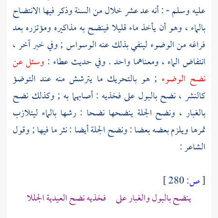
عليه وسلم - : أنه عد عشر خلال من السنة وذكر فيها الانتضاح
بالماء ، وهو أن يأخذ ماء قليلا فينضح به مذاكيره ومؤتزره بعد
فراغه من الوضوء لينفي بذلك عنه الوسواس ; وفي خبر آخر ،
انتفاض الماء ، ومعناهما واحد . وفي حديث
عطاء
:
وسئل عن
نضح الوضوء
; هو بالتحريك ما يترشش منه عند التوضؤ
كالنشر ، نضح بالبول على فخذيه : أصابهما به ; وكذلك نضح
بالغبار ، ونضح الجلة ينضحها نضحا : رشها بالماء ليتلازب
تمرها ويلزم بعضه بعضا : ونضح الجلة أيضا : نثر ما فيها ; وقول
الشاعر :
[
ص:
280 ]
ينضح بالبول والغبار على فخذيه نضح العيدية الجللا