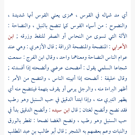
أي مد شماله في القوس ، همزى يعني القوس أنها شديدة ،
والنضوح : من أسماء القوس كما تنضح بالنبل ، والنضاحة :
الآلة التي تسوى من النحاس أو الصفر للنفط وزرقه ;
ابن
الأعرابي
: المنضحة والمنضحة الزراقة ; قال
الأزهري
: وهي عند
عوام الناس النضاحة ومعناهما واحد ، وقال
ابن الفرج
: سمعت
شجاعا السلمي
يقول : أمضحت عرضي وأنضحته إذا أفسدته ;
وقال
خليفة
: أنضحته إذا أنهبته الناس ، وانتضح من الأمر :
أظهر البراءة منه ، والرجل يرمى أو يقرف بتهمة فينتضح منه أي
يظهر التبري منه ، وإذا ابتدأ الدقيق في حب السنبل وهو رطب
فقد نضح وأنضح لغتان ; قال
ابن سيده
: وأنضح الدقيق بدأ في
حب السنبل وهو رطب ، ونضح الغضا نضحا : تفطر بالورق
والنبات وعم بعضهم به الشجر ; قال
أبو طالب بن عبد المطلب