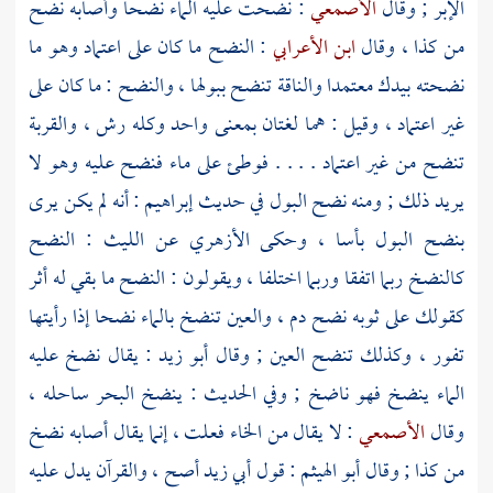
الإبر ; وقال
الأصمعي
: نضحت عليه الماء نضحا وأصابه نضح
من كذا ، وقال
ابن الأعرابي
: النضح ما كان على اعتماد وهو ما
نضحته بيدك معتمدا والناقة تنضح ببولها ، والنضح : ما كان على
غير اعتماد ، وقيل : هما لغتان بمعنى واحد وكله رش ، والقربة
تنضح من غير اعتماد . . . . فوطئ على ماء فنضح عليه وهو لا
يريد ذلك ; ومنه نضح البول في حديث
إبراهيم
: أنه لم يكن يرى
بنضح البول بأسا ، وحكى
الأزهري
عن
الليث
: النضح
كالنضخ ربما اتفقا وربما اختلفا ، ويقولون : النضح ما بقي له أثر
كقولك على ثوبه نضح دم ، والعين تنضخ بالماء نضحا إذا رأيتها
تفور ، وكذلك تنضح العين ; وقال
أبو زيد
: يقال نضخ عليه
الماء ينضخ فهو ناضخ ; وفي الحديث : ينضخ البحر ساحله ،
وقال
الأصمعي
: لا يقال من الخاء فعلت ، إنما يقال أصابه نضخ
من كذا ; وقال
أبو الهيثم
: قول
أبي زيد
أصح ، والقرآن يدل عليه