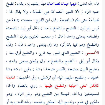
قال الله تعالى :
فيهما عينان نضاختان
فهذا يشهد به ، يقال : نضخ
عليه الماء ; لأن العين النضاخة هي الفعالة ، ولا يقال لها :
نضاخة حتى تكون ناضحة ; قال
ابن الفرج
: سمعت جماعة من
قيس
يقولون : النضح والنضخ واحد ; وقال
أبو زيد
: نضحته
ونضخته بمعنى واحد ; قال : وسمعت
الغنوي
يقول : النضح
والنضخ وهو فيما بان أثره وما رق بمعنى واحد ، قال : وقال
الأصمعي
: النضح الذي ليس بينه فرج ، والنضخ أرق منه ;
وقال
أبو ليلى
: النضح والنضخ ما رق وثخن بمعنى واحد ،
ونضح البيت ينضحه بالكسر نضحا : رشه ; وقيل : رشه رشا
خفيفا ، وانتضح عليهم الماء أي ترشش ، وفي الحديث :
المدينة
كالكير تنفي خبثها وتنضح طيبها
، روي بالضاد والخاء
المعجمتين وبالحاء المهملة من النضح وهو رش الماء ، وهو
مذكور في بضع ، ونضح الماء العطش ينضحه : رشه فذهب به أو