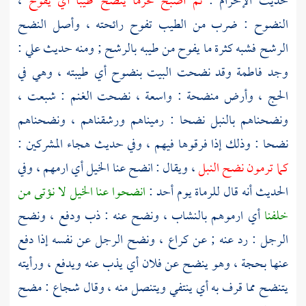
حديث الإحرام :
ثم أصبح محرما ينضح طيبا أي يفوح
،
النضوح : ضرب من الطيب تفوح رائحته ، وأصل النضح
الرشح فشبه كثرة ما يفوح من طيبه بالرشح ; ومنه حديث
علي
:
وجد
فاطمة
وقد نضحت البيت بنضوح أي طيبته ، وهي في
الحج ، وأرض منضحة : واسعة ، نضحت الغنم : شبعت ،
ونضحناهم بالنبل نضحا : رميناهم ورشقناهم ، ونضحناهم
نضحا : وذلك إذا فرقوها فيهم ، وفي حديث هجاء المشركين :
كما ترمون نضح النبل
، ويقال : انضح عنا الخيل أي ارمهم ، وفي
الحديث أنه قال للرماة يوم أحد :
انضحوا عنا الخيل لا نؤتى من
خلفنا
أي ارموهم بالنشاب ، ونضح عنه : ذب ودفع ، ونضح
الرجل : رد عنه ; عن
كراع
، ونضح الرجل عن نفسه إذا دفع
عنها بحجة ، وهو ينضح عن فلان أي يذب عنه ويدفع ، ورأيته
يتنضح مما قرف به أي ينتفي ويتنصل منه ، وقال
شجاع
: مضح