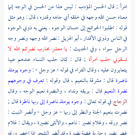
امرأ ; قال
الحسن
المؤدب : ليس هذا من الحسن في الوجه إنما
معناه حسن الله وجهه في خلقه أي جاهه وقدره ، قال : وهو مثل
قوله : اطلبوا الحوائج إلى حسان الوجوه . يعني به ذوي الوجوه
في الناس وذوي الأقدار ،
أبو الهزيل
: نضر الله وجهه ونضر وجه
الرجل سواء ، وفي الحديث :
يا معشر محارب نضركم الله لا
تسقوني حلب امرأة
; قال : كان حلب النساء عندهم عيبا
يتعايرون عليه ، وقال
الفراء
في قوله - عز وجل - :
وجوه يومئذ
ناضرة
قال : مشرقة بالنعيم ، قال وقوله :
تعرف في وجوههم
نضرة النعيم
قال : بريقه ونداه ، والنضرة نعيم الوجه ، وقال
الزجاج
في قوله تعالى :
وجوه يومئذ ناضرة
إلى ربها ناظرة
قال ;
نضرت بنعيم الجنة والنظر إلى ربها - عز وجل - وأنضر النبت :
نضر ورقه ، وغلام نضير : ناعم ، والأنثى نضيرة ، ويقال : غلام
غض نضير وجارية غضة نضيرة وقد أنضر الشجر إذا اخضر ورقه