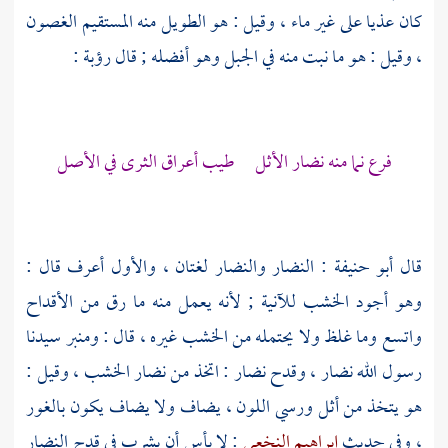
كان عذيا على غير ماء ، وقيل : هو الطويل منه المستقيم الغصون
، وقيل : هو ما نبت منه في الجبل وهو أفضله ; قال
رؤبة
:
فرع نما منه نضار الأثل طيب أعراق الثرى في الأصل
قال
أبو حنيفة
: النضار والنضار لغتان ، والأول أعرف قال :
وهو أجود الخشب للآنية ; لأنه يعمل منه ما رق من الأقداح
واتسع وما غلظ ولا يحتمله من الخشب غيره ، قال : ومنبر سيدنا
رسول الله نضار ، وقدح نضار : اتخذ من نضار الخشب ، وقيل :
هو يتخذ من أثل ورسي اللون ، يضاف ولا يضاف يكون بالغور
، وفي حديث
إبراهيم النخعي
: لا بأس أن يشرب في قدح النضار