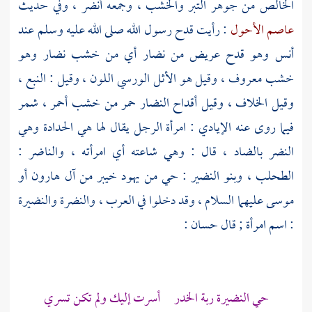
الخالص من جوهر التبر والخشب ، وجمعه أنضر ، وفي حديث
عاصم الأحول
: رأيت قدح رسول الله صلى الله عليه وسلم عند
أنس وهو قدح عريض من نضار أي من خشب نضار وهو
خشب معروف ، وقيل هو الأثل الورسي اللون ، وقيل : النبع ،
وقيل الخلاف ، وقيل أقداح النضار حمر من خشب أحمر ،
شمر
فيما روى عنه
الإيادي
: امرأة الرجل يقال لها هي الحدادة وهي
النضر بالضاد ، قال : وهي شاعته أي امرأته ، والناضر :
الطحلب ،
وبنو النضير
: حي من يهود
خيبر
من
آل هارون أو
موسى
عليهما السلام ، وقد دخلوا في العرب ، والنضرة
والنضيرة
: اسم امرأة ; قال
حسان
:
حي النضيرة ربة الخدر أسرت إليك ولم تكن تسري