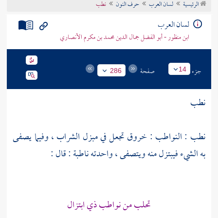
الرئيسية
لسان العرب
حرف النون
نطب
تراجم الأعلام
لسان العرب
ابن منظور - أبو الفضل جمال الدين محمد بن مكرم الأنصاري
جزء
صفحة
14
286
نطب
نطب : النواطب : خروق تجعل في مبزل الشراب ، وفيما يصفى
به الشيء فيبتزل منه ويتصفى ، واحدته ناطبة : قال :
تحلب من نواطب ذي ابتزال