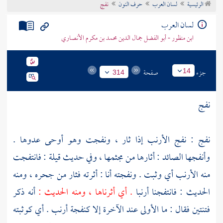
الرئيسية
لسان العرب
حرف النون
نفج
تراجم الأعلام
لسان العرب
ابن منظور - أبو الفضل جمال الدين محمد بن مكرم الأنصاري
جزء
صفحة
14
314
نفج
نفج : نفج الأرنب إذا ثار ، ونفجت وهو أوحى عدوها .
وأنفجها الصائد : أثارها من مجثمها ، وفي حديث
قيلة
: فانتفجت
منه الأرنب أي وثبت . ونفجته أنا : أثرته فثار من جحره ، ومنه
الحديث : فانتفجنا أرنبا
. أي أثرناها ، ومنه الحديث :
أنه ذكر
فتنتين فقال : ما الأولى عند الآخرة إلا كنفجة أرنب . أي كوثبته