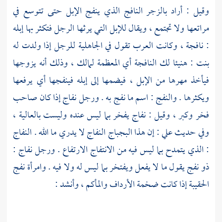
وقيل : أراد بالزجر النافج الذي ينفج الإبل حتى تتوسع في
مراتعها ولا تجتمع ، ويقال للإبل التي يرثها الرجل فتكثر بها إبله
: نافجة ، وكانت العرب تقول في الجاهلية للرجل إذا ولدت له
بنت : هنيئا لك النافجة أي المعظمة لمالك ، وذلك أنه يزوجها
فيأخذ مهرها من الإبل ، فيضمها إلى إبله فينفجها أي يرفعها
ويكثرها . والنفج : اسم ما نفج به . ورجل نفاج إذا كان صاحب
فخر وكبر ، وقيل : نفاج يفخر بما ليس عنده وليست بالعالية ،
وفي حديث
علي
: إن هذا البجباج النفاج لا يدري ما الله . النفاج
: الذي يتمدح بما ليس فيه من الانتفاج الارتفاع . ورجل نفاج :
ذو نفج يقول ما لا يفعل ويفتخر بما ليس له ولا فيه . وامرأة نفج
الحقيبة إذا كانت ضخمة الأرداف والمأكم ، وأنشد :