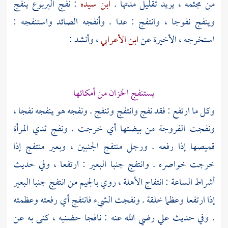
من مجثمه ، يريد تقليل مدتها .
ابن سيده
: نفج اليربوع ينفج
وينفج نفوجا ، وانتفج : عدا . وأنفجه الصائد واستنفجه :
استخرجه ، الأخيرة عن
ابن الأعرابي
، وأنشد :
يستنفج الخزان من أمكائها
وكل ما ارتفع : فقد نفج وانتفج وتنفج . ونفجه هو ينفجه نفجا ،
ونفجت الفروجة من بيضتها أي خرجت . ونفج ثدي المرأة
قميصها إذا رفعه . ورجل منتفج الجنبين ، وبعير منتفج إذا
خرجت خواصره . وانتفج جنبا البعير : ارتفعا ، وفي حديث
أشراط الساعة : انتفاج الأهلة ، روي بالجيم من انتفج جنبا البعير
إذا ارتفعا وعظما خلقة . ونفجت الشيء فانتفج أي رفعته وعظمته
. وفي حديث
علي
رضي الله عنه : نافجا حضنيه ، كنى به عن