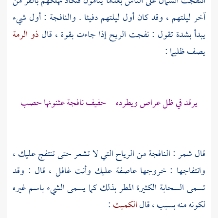
انتفجت الشمال على الناس بعدما ينامون فتكاد تهلكهم بالقر من
آخر ليلتهم ، وقد كان أول ليلتهم دفيئا . والنافجة : أول شيء
يبدأ بشدة تقول : نفجت الريح إذا جاءت بقوة ، قال
ذو الرمة
يصف ظليما :
يرقد في ظل عراص ويطرده حفيف نافجة عثنونها حصب
قال
شمر
: النافجة من الرياح التي لا تشعر حتى تنتفج عليك ،
وانتفاجها : خروجها عاصفة عليك وأنت غافل ، قال : وقد
تسمى السحابة الكثيرة المطر بذلك كما يسمى الشيء باسم غيره
لكونه منه بسبب ، قال
الكميت
: