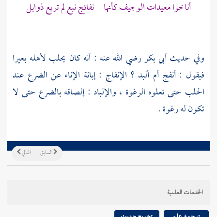
أناخوا معيدات الوجيف كأنها نفائج نبع لم تريع ذوابل
وفي حديث
أبي بكر
رضي الله عنه : أنه كان يحلب لأهله بعيرا
فيقول : أنفج أم ألبد ؟ الإنفاج : إبانة الإناء عن الضرع عند
الحلب حتى تعلوه الرغوة ، والإلباد : إلصاقه بالضرع حتى لا
تكون له رغوة .
السابق
التالي
الخدمات العلمية
ترجمة علم
تخريج حديث