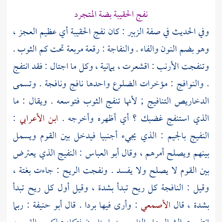
نفج الحقيبة بضة المتجرد
وفي الحديث في صفة
الزبير
: كان نفج الحقيبة أي عظيم العجز ،
وهو بضم النون والفاء . والنفاجة : رقعة مربعة تحت كم الثوب .
وتنفجت الأرنب : اقشعرت ، يمانية ، وكل ما اجتال : فقد انتفج
. والنوافج : مؤخرات الضلوع واحدها نافج ونافجة . وتسمى
الدخاريص التنافيج ; لأنها تنفج الثوب فتوسعه . ويقال : ما
الذي استنفج غضبك ؟ أي أظهره وأخرجه .
ابن الأعرابي
:
النفيج بالجيم : الذي يجيء أجنبيا فيدخل بين القوم ويسمل
بينهم ويصلح أمرهم ، وقال
أبو العباس
: النفيج الذي يعترض
بين القوم لا يصلح ولا يفسد . ونفجت الريح : جاءت بغتة ،
وقيل : النافجة كل ريح تبدأ بشدة ، وقيل أول كل ريح تبدأ
بشدة ، قال
الأصمعي
: وأرى فيها بردا . قال
أبو حنيفة
: ربما