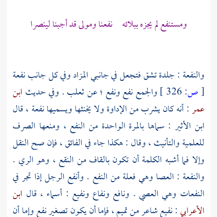
ومستنفع لم يجزه ببلائه نفعنا ومولى قد أجبنا لينصرا
والنفعة : جلدة تشق فتجعل في جانبي المزاد وفي كل جانب نفعة
[
ص:
326 ]
والجمع نفع ونفع ؛ عن
ثعلب
. وفي حديث
ابن
عمر
: أنه كان يشرب من الإداوة ولا يخنثها ويسميها نفعة ، قال
ابن الأثير
: سماها بالمرة الواحدة من النفع ، ومنعها الصرف
للعلمية والتأنيث ، وقال : هكذا جاء في الفائق ، فإن صح النقل
وإلا فما أشبه الكلمة أن تكون بالقاف من النقع ، وهو الري .
والنفعة : العصا وهي فعلة من النفع . وأنفع الرجل إذا تجر في
النفعات وهي العصي . ونافع ونفاع ونفيع : أسماء ، قال
ابن
الأعرابي
: نفيع شاعر من
تميم
، فإما أن يكون تصغير نفع وإما أن