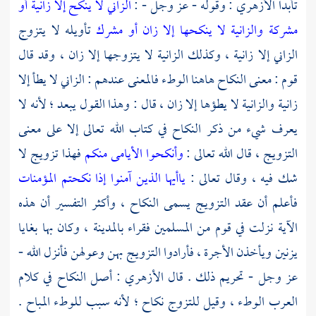
تأبدا
الأزهري
: وقوله - عز وجل - :
الزاني لا ينكح إلا زانية أو
مشركة والزانية لا ينكحها إلا زان أو مشرك
تأويله لا يتزوج
الزاني إلا زانية ، وكذلك الزانية لا يتزوجها إلا زان ، وقد قال
قوم : معنى النكاح هاهنا الوطء فالمعنى عندهم : الزاني لا يطأ إلا
زانية والزانية لا يطؤها إلا زان ، قال : وهذا القول يبعد ؛ لأنه لا
يعرف شيء من ذكر النكاح في كتاب الله تعالى إلا على معنى
التزويج ، قال الله تعالى :
وأنكحوا الأيامى منكم
فهذا تزويج لا
شك فيه ، وقال تعالى :
ياأيها الذين آمنوا إذا نكحتم المؤمنات
فأعلم أن عقد التزويج يسمى النكاح ، وأكثر التفسير أن هذه
الآية نزلت في قوم من المسلمين فقراء بالمدينة ، وكان بها بغايا
يزنين ويأخذن الأجرة ، فأرادوا التزويج بهن وعولهن فأنزل الله -
عز وجل - تحريم ذلك . قال
الأزهري
: أصل النكاح في كلام
العرب الوطء ، وقيل للتزوج نكاح ؛ لأنه سبب للوطء المباح .