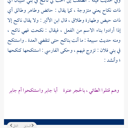
وفي حديث قيلة : انطلقت إلى أخت لي ناكح في
بني شيبان
أي
ذات نكاح يعني متزوجة ، كما يقال : حائض وطاهر وطالق أي
ذات حيض وطهارة وطلاق ، قال
ابن الأثير
: ولا يقال ناكح إلا
إذا أرادوا بناء الاسم من الفعل ، فيقال : نكحت فهي ناكح ،
ومنه حديث
سبيعة
: ما أنت بناكح حتى تنقضي العدة . واستنكح
في بني فلان : تزوج فيهم ، وحكى
الفارسي
: استنكحها كنكحها
؛ وأنشد :
وهم قتلوا الطائي ، بالحجر عنوة أبا جابر واستنكحوا أم جابر
السابق
التالي