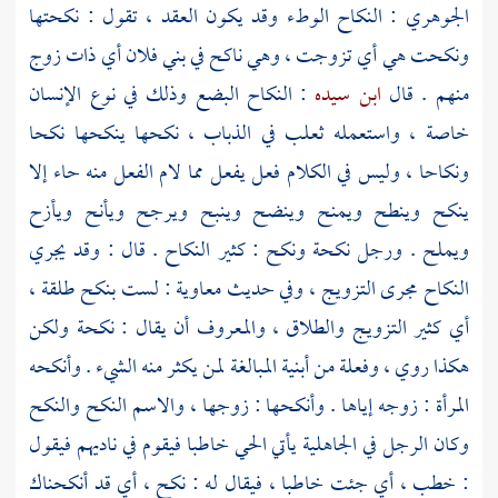
الجوهري
: النكاح الوطء وقد يكون العقد ، تقول : نكحتها
ونكحت هي أي تزوجت ، وهي ناكح في بني فلان أي ذات زوج
منهم . قال
ابن سيده
: النكاح البضع وذلك في نوع الإنسان
خاصة ، واستعمله
ثعلب
في الذباب ، نكحها ينكحها نكحا
ونكاحا ، وليس في الكلام فعل يفعل مما لام الفعل منه حاء إلا
ينكح وينطح ويمنح وينضح وينبح ويرجح ويأنح ويأزح
ويملح . ورجل نكحة ونكح : كثير النكاح . قال : وقد يجري
النكاح مجرى التزويج ، وفي حديث
معاوية
: لست بنكح طلقة ،
أي كثير التزويج والطلاق ، والمعروف أن يقال : نكحة ولكن
هكذا روي ، وفعلة من أبنية المبالغة لمن يكثر منه الشيء . وأنكحه
المرأة : زوجه إياها . وأنكحها : زوجها ، والاسم النكح والنكح
وكان الرجل في الجاهلية يأتي الحي خاطبا فيقوم في ناديهم فيقول
: خطب ، أي جئت خاطبا ، فيقال له : نكح ، أي قد أنكحناك