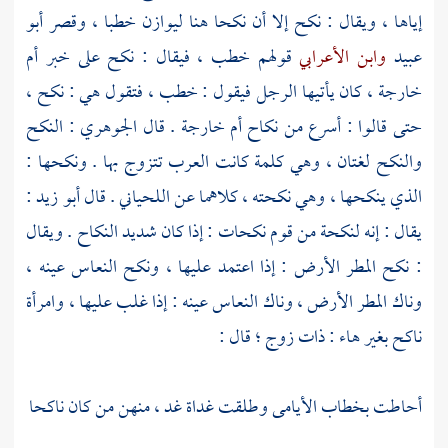
إياها ، ويقال : نكح إلا أن نكحا هنا ليوازن خطبا ، وقصر
أبو
عبيد
وابن الأعرابي
قولهم خطب ، فيقال : نكح على خبر
أم
خارجة
، كان يأتيها الرجل فيقول : خطب ، فتقول هي : نكح ،
حتى قالوا : أسرع من نكاح
أم خارجة
. قال
الجوهري
: النكح
والنكح لغتان ، وهي كلمة كانت العرب تتزوج بها . ونكحها :
الذي ينكحها ، وهي نكحته ، كلاهما عن
اللحياني
. قال
أبو زيد
:
يقال : إنه لنكحة من قوم نكحات : إذا كان شديد النكاح . ويقال
: نكح المطر الأرض : إذا اعتمد عليها ، ونكح النعاس عينه ،
وناك المطر الأرض ، وناك النعاس عينه : إذا غلب عليها ، وامرأة
ناكح بغير هاء : ذات زوج ؛ قال :
أحاطت بخطاب الأيامى وطلقت غداة غد ، منهن من كان ناكحا