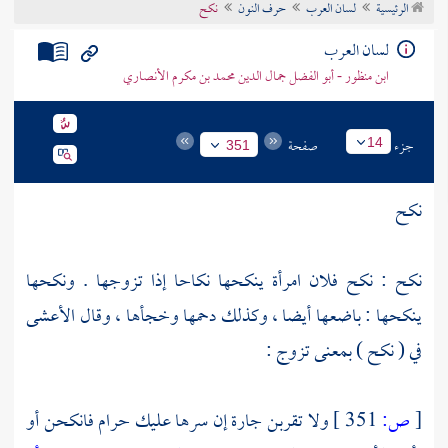
الرئيسية
لسان العرب
حرف النون
نكح
تراجم الأعلام
لسان العرب
ابن منظور - أبو الفضل جمال الدين محمد بن مكرم الأنصاري
جزء
صفحة
14
351
نكح
نكح : نكح فلان امرأة ينكحها نكاحا إذا تزوجها . ونكحها
ينكحها : باضعها أيضا ، وكذلك دحمها وخجأها ، وقال
الأعشى
في ( نكح ) بمعنى تزوج :
[
ص:
351 ]
ولا تقربن جارة إن سرها عليك حرام فانكحن أو