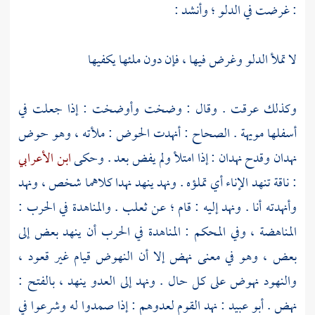
: غرضت في الدلو ؛ وأنشد :
لا تملأ الدلو وغرض فيها ، فإن دون ملئها يكفيها
وكذلك عرقت . وقال : وضخت وأوضخت : إذا جعلت في
أسفلها مويهة . الصحاح : أنهدت الحوض : ملأته ، وهو حوض
نهدان وقدح نهدان : إذا امتلأ ولم يفض بعد . وحكى
ابن الأعرابي
: ناقة تنهد الإناء أي تملؤه . ونهد ينهد نهدا كلاهما شخص ، ونهد
وأنهدته أنا . ونهد إليه : قام ؛ عن
ثعلب
. والمناهدة في الحرب :
المناهضة ، وفي المحكم : المناهدة في الحرب أن ينهد بعض إلى
بعض ، وهو في معنى نهض إلا أن النهوض قيام غير قعود ،
والنهود نهوض على كل حال . ونهد إلى العدو ينهد ، بالفتح :
نهض .
أبو عبيد
: نهد القوم لعدوهم : إذا صمدوا له وشرعوا في