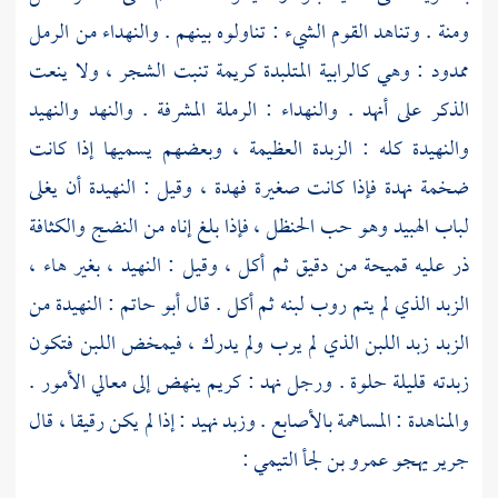
ومنة . وتناهد القوم الشيء : تناولوه بينهم . والنهداء من الرمل
ممدود : وهي كالرابية المتلبدة كريمة تنبت الشجر ، ولا ينعت
الذكر على أنهد . والنهداء : الرملة المشرفة . والنهد والنهيد
والنهيدة كله : الزبدة العظيمة ، وبعضهم يسميها إذا كانت
ضخمة نهدة فإذا كانت صغيرة فهدة ، وقيل : النهيدة أن يغلى
لباب الهبيد وهو حب الحنظل ، فإذا بلغ إناه من النضج والكثافة
ذر عليه قميحة من دقيق ثم أكل ، وقيل : النهيد ، بغير هاء ،
الزبد الذي لم يتم روب لبنه ثم أكل . قال
أبو حاتم
: النهيدة من
الزبد زبد اللبن الذي لم يرب ولم يدرك ، فيمخض اللبن فتكون
زبدته قليلة حلوة . ورجل نهد : كريم ينهض إلى معالي الأمور .
والمناهدة : المساهمة بالأصابع . وزبد نهيد : إذا لم يكن رقيقا ، قال
جرير
يهجو
عمرو بن لجأ التيمي
: