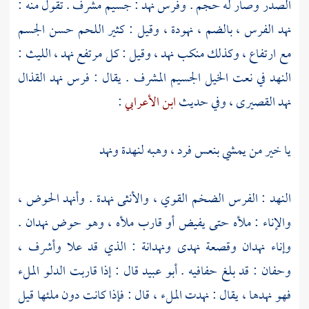
الصدر وصار له حجم . وفرس نهد : جسيم مشرف . تقول منه :
نهد الفرس ، بالضم ، نهودة ، وقيل : كثير اللحم حسن الجسم
مع ارتفاع ، وكذلك منكب نهد ، وقيل : كل مرتفع نهد ،
الليث
:
النهد في نعت الخيل الجسيم المشرف . يقال : فرس نهد القذال
نهد القصيرى ، وفي حديث
ابن الأعرابي
:
يا خير من يمشي بنعس فرد ، وهبه لنهدة ونهد
النهد : الفرس الضخم القوي ، والأنثى نهدة . وأنهد الحوض ،
والإناء : ملأه حتى يفيض أو قارب ملأه ، وهو حوض نهدان .
وإناء نهدان وقصعة نهدى ونهدانة : الذي قد علا وأشرف ،
وحفان : قد بلغ حفافيه .
أبو عبيد
قال : إذا قاربت الدلو الملء
فهو نهدها ، يقال : نهدت الملء ، قال : فإذا كانت دون ملئها قيل