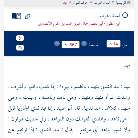
الرئيسية
لسان العرب
حرف النون
نهد
تراجم الأعلام
لسان العرب
ابن منظور - أبو الفضل جمال الدين محمد بن مكرم الأنصاري
جزء
صفحة
14
367
نهد
نهد : نهد الثدي ينهد ، بالضم ، نهودا : إذا كعب وانتبر وأشرف .
ونهدت المرأة تنهد وتنهد ، وهي ناهد وناهدة ، ونهدت ، وهي
منهد ، كلاهما : نهد ثديها . قال
أبو عبيد
: إذا نهد ثدي الجارية قيل
: هي ناهد ، والثدي الفوالك دون النواهد . وفي حديث
هوازن
:
ولا ثديها بناهد أي مرتفع . يقال : نهد الثدي : إذا ارتفع عن