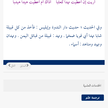
أريت إن أعطيت نهدا كعثبا أذاك أم أعطيت هيدا هيدبا
وفي الحديث ؛ حديث دار الندوة وإبليس : فأخذ من كل قبيلة
شابا نهدا أي قويا ضخما . ونهد : قبيلة من قبائل
اليمن
. ونهدان
ونهيد ومناهد : أسماء .
السابق
التالي
الخدمات العلمية
ترجمة علم