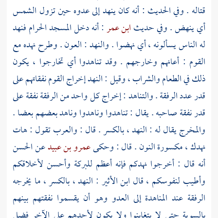
قتاله . وفي الحديث : أنه كان ينهد إلى عدوه حين تزول الشمس
أي ينهض . وفي حديث
ابن عمر
: أنه دخل المسجد الحرام فنهد
له الناس يسألونه ، أي نهضوا . والنهد : العون . وطرح نهده مع
القوم : أعانهم وخارجهم . وقد تناهدوا أي تخارجوا ، يكون
ذلك في الطعام والشراب ، وقيل : النهد إخراج القوم نفقاتهم على
قدر عدد الرفقة . والتناهد : إخراج كل واحد من الرفقة نفقة على
قدر نفقة صاحبه . يقال : تناهدوا وناهدوا وناهد بعضهم بعضا .
والمخرج يقال له : النهد ، بالكسر . قال : والعرب تقول : هات
نهدك ، مكسورة النون . قال : وحكى
عمرو بن عبيد
عن
الحسن
أنه قال : أخرجوا نهدكم فإنه أعظم للبركة وأحسن لأخلاقكم
وأطيب لنفوسكم ، قال
ابن الأثير
: النهد ، بالكسر ، ما يخرجه
الرفقة عند المناهدة إلى العدو وهو أن يقسموا نفقتهم بينهم
بالسوية حتى لا يتغابنوا ولا يكون لأحدهم على الآخر فضل