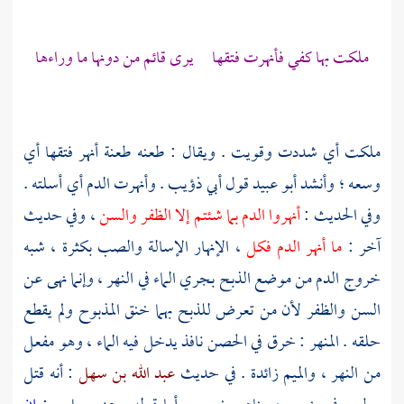
ملكت بها كفي فأنهرت فتقها يرى قائم من دونها ما وراءها
ملكت أي شددت وقويت . ويقال : طعنه طعنة أنهر فتقها أي
وسعه ؛ وأنشد
أبو عبيد
قول
أبي ذؤيب
. وأنهرت الدم أي أسلته .
وفي الحديث :
أنهروا الدم بما شئتم إلا الظفر والسن
، وفي حديث
آخر :
ما أنهر الدم فكل
، الإنهار الإسالة والصب بكثرة ، شبه
خروج الدم من موضع الذبح بجري الماء في النهر ، وإنما نهى عن
السن والظفر لأن من تعرض للذبح بهما خنق المذبوح ولم يقطع
حلقه . المنهر : خرق في الحصن نافذ يدخل فيه الماء ، وهو مفعل
من النهر ، والميم زائدة . في حديث
عبد الله بن سهل
: أنه قتل