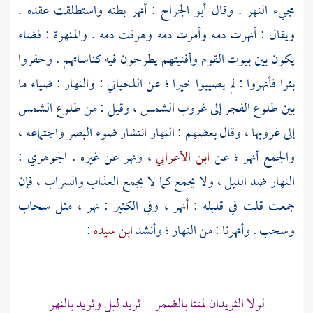
مجيء النهر . وقال
أبو الجراح
: أنهر بطنه واستطلقت عقده .
ويقال : أنهرت دمه وأمرت دمه وهرقت دمه . والمنهرة : فضاء
يكون بين بيوت القوم وأفنيتهم يطرحون فيه كناساتهم . وحفروا
بئرا فأنهروا : لم يصيبوا خيرا ؛ عن
اللحياني
: والنهار : ضياء ما
بين طلوع الفجر إلى غروب الشمس ، وقيل : من طلوع الشمس
إلى غروبها ، وقال بعضهم : النهار انتشار ضوء البصر واجتماعه ،
والجمع أنهر ؛ عن
ابن الأعرابي
، ونهر عن غيره .
الجوهري
:
النهار ضد الليل ، ولا يجمع كما لا يجمع العذاب والسراب ، فإن
جمعت قلت في قليله : أنهر ، وفي الكثير : نهر ، مثل سحاب
وسحب . وأنهرنا : من النهار ؛ وأنشد
ابن سيده
:
لولا الثريدان لمتنا بالضمر ثريد ليل وثريد بالنهر