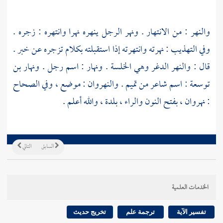
والنهر : من الانتهار . ونهر الرجل ينهره نهرا وانتهره : زجره .
وفي التهذيب : نهرته وانتهرته إذا استقبلته بكلام تزجره عن خبر .
قال : والنهر الدغر وهي الخلسة . ونهار : اسم رجل . ونهار بن
توسعة : اسم شاعر من
تميم
.
والنهروان
: موضع ، وفي الصحاح
: نهروان ، بفتح النون والراء ، بلدة ، والله أعلم .
السابق
التالي
الخدمات العلمية
تفسير الآية
ترجمة علم
تخريج حديث