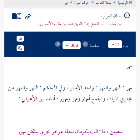
الرئيسية
لسان العرب
حرف النون
نهر
تراجم الأعلام
لسان العرب
ابن منظور - أبو الفضل جمال الدين محمد بن مكرم الأنصاري
جزء
صفحة
14
368
نهر
نهر : النهر والنهر : واحد الأنهار ، وفي المحكم : النهر والنهر من
مجاري المياه ، والجمع أنهار ونهر ونهور ؛ أنشد
ابن الأعرابي
:
سقيتن ، ما زالت بكرمان نخلة عوامر تجري بينكن نهور