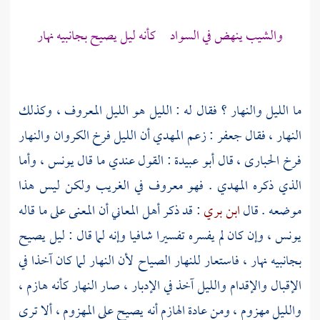
والشيب ينهض في السواد كأنه ليل يصيح بجانبيه نهار
ما الليل والنهار ؟ فقال له : الليل هو الليل المعروف ، وكذلك
النهار ، فقال
جعفر
: زعم
المهدي
أن الليل فرخ الكروان والنهار
فرخ الحبارى ، قال
أبو عبيدة
: القول عندي ما قال
يونس
، وأما
الذي ذكره
المهدي
. فهو معروف في الغريب ولكن ليس هذا
موضعه . قال
ابن بري
: قد ذكر أهل المعاني أن المعنى على ما قاله
يونس
، وإن كان لم يفسره تفسيرا شافيا وإنه لما قال : ليل يصيح
بجانبيه نهار ، فاستعار للنهار الصياح لأن النهار لما كان آخذا في
الإقبال والإقدام والليل آخذ في الإدبار ، صار النهار كأنه هازم ،
والليل مهزوم ، ومن عادة الهازم أنه يصيح على المهزوم ، ألا ترى