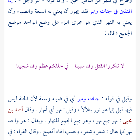
وطرح في منهر من مناهير
خيبر
. وأما قوله - عز وجل - :
إن
المتقين في جنات ونهر
فقد يجوز أن يعني به السعة والضياء وأن
يعني به النهر الذي هو مجرى الماء على وضع الواحد موضع
الجميع ؛ قال :
لا تنكروا القتل وقد سبينا في حلقكم عظم وقد شجينا
وقيل في قوله :
جنات ونهر
أي في ضياء وسعة لأن الجنة ليس
فيها ليل إنما هو نور يتلألأ ، وقيل : نهر أي أنهار . وقال
أحمد بن
يحيى
: نهر جمع نهر ، وهو جمع الجمع للنهار . ويقال : هو واحد
نهر كما يقال : شعر وشعر ، ونصب الهاء أفصح . وقال
الفراء
: في