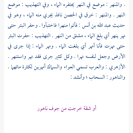
. والمنهر : موضع في النهر يحتفره الماء ، وفي التهذيب : موضع
النهر . والمنهر : خرق في الحصن نافذ يجري منه الماء ، وهو في
حديث
عبد الله بن أنس
: فأتوا منهرا فاختبأوا . وحفر البئر حتى
نهر ينهر أي بلغ الماء ، مشتق من النهر . التهذيب : حفرت البئر
حتى نهرت فأنا أنهر أي بلغت الماء . ونهر الماء : إذا جرى في
الأرض وجعل لنفسه نهرا . وكل كثير جرى فقد نهر واستنهر .
الأزهري
: والعرب تسمي العواء والسماك أنهرين لكثرة مائهما .
والناهور : السحاب ؛ وأنشد :
أو شقة خرجت من جوف ناهور