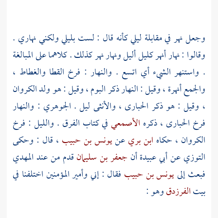
وجعل نهر في مقابلة ليلي كأنه قال : لست بليلي ولكني نهاري .
وقالوا : نهار أنهر كليل أليل ونهار نهر كذلك . كلاهما على المبالغة
. واستنهر الشيء أي اتسع . والنهار : فرخ القطا والغطاط ،
والجمع أنهرة ، وقيل : النهار ذكر البوم ، وقيل : هو ولد الكروان
، وقيل : هو ذكر الحبارى ، والأنثى ليل .
الجوهري
: والنهار
فرخ الحبارى ، ذكره
الأصمعي
في كتاب الفرق . والليل : فرخ
الكروان ، حكاه
ابن بري
عن
يونس بن حبيب
، قال : وحكى
التوزي
عن
أبي عبيدة
أن
جعفر بن سليمان
قدم من عند
المهدي
فبعث إلى
يونس بن حبيب
فقال : إني وأمير المؤمنين اختلفنا في
بيت
الفرزدق
وهو :