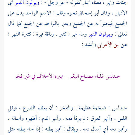
جنات ونهر ، معناه أنهار كقوله - عز وجل - :
ويولون الدبر
أي
الأدبار ، وقال
أبو إسحاق
نحوه وقال : الاسم الواحد يدل على
الجميع فيجتزأ به عن الجميع ويعبر بالواحد عن الجمع كما قال
تعالى :
ويولون الدبر
وماء نهر : كثير . وناقة نهرة : كثيرة النهر ؛
عن
ابن الأعرابي
وأنشد :
حندلس غلباء مصباح البكر نهيرة الأخلاف في غير فخر
حندلس : ضخمة عظيمة . والفخر : أن يعظم الضرع ، فيقل
اللبن . وأنهر العرق : لم يرقأ دمه . وأنهر الدم : أظهره وأساله .
وأنهر دمه أي أسال دمه . ويقال : أنهر بطنه : إذا جاء بطنه مثل