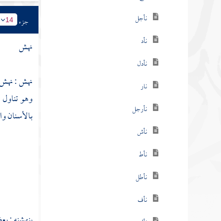
نأجل
جزء
14
نأد
نهش
نأدل
نهش : نهش ي
نار
وهو تناول ب
نأرجل
بالأسنان وا
نأش
نأط
نأطل
نأف
ينهشنه : يع