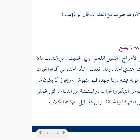
سلان وهو ضرب من العدو ، وقال
أبو ذؤيب
:
ه لا يظلع
أحراح : القليل اللحم . وفي الحديث : من اكتسب مالا
نه عندي أخذ . وقال
ثعلب
: كأنه أخذه من أفواه الحيات
ن قوله نهشه : إذا جهده فهو منهوش ، ويجوز أن يكون من
 من التبذير والخراب . والمنتهشة من النساء : التي تخمش
 المنتهشة والحالقة . ومن هذا قيل : نهشته الكلاب .
السابق
التالي