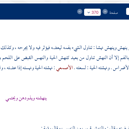
صفحة
370
نهش وينهش نهشا : تناول الشيء بفمه ليعضه فيؤثر فيه ولا يجرحه ، وكذلك 
الفم إلا أن النهش تناول من بعيد كنهش الحية والنهس القبض على اللحم و
لأضراس . ونهشته الحية : لسعته .
الأصمعي
: نهشته الحية ونهسته إذا عضته ، و
ينهشنه ويذودهن ويحتمي
ضضنه ، قال : والنهش قريب من النهس ، وقال
رؤبة
: