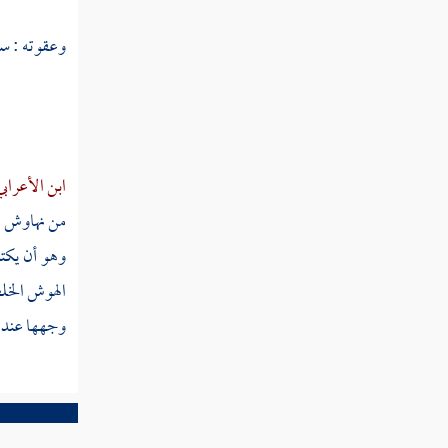
نبص
وعقوته : سا
نبض
نبط
نبع
ابن الأعراب
نبغ
من نهاوش ك
وهو أن يكت
نبق
الهوش الخلط
نبك
وجهها عند ا
نبل
نبه
نبهرج