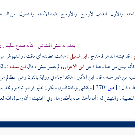
حته . والأزل : الذئب الأرسح . والأرسح : ضد الأسته . والنسول : من الن
يعدو به نهش المشاش كأنه صدع سليم رجع
ي
: قد نهشه الدهر فاحتاج .
ابن شميل
: نهشت عضده أي دقت . والمنهوش من ال
أنه نهش من هنا وهنا ؛ عن
ابن الأعرابي
ولم يفسر نهش ، قال
ابن سيده
: ولك
سبه من غير حله ، قال
ابن الأثير
: هكذا جاء في رواية بالنون وهي المظالم م
 ، قال :
[
ص:
370 ]
ويقضى بزيادة النون ويكون نظير قولهم تباذير وتخاريب
لمصيبة ، والنهش له : أن تأخذ لحمه بأظفارها . وفي الحديث : أن رسول الله لعن