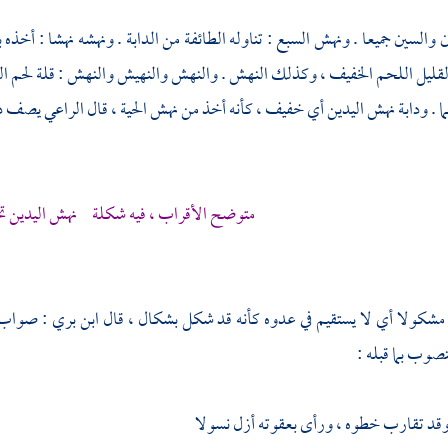
 والسين جميعا . ونهش السبع : تناوله الطائفة من الدابة . ونهشه نهشا : أخذه
لقليل اللحم الخفيف ، وكذلك النهش . والنهش والنهيش والنهش : قلة لحم الف
ا . ودابة نهش اليدين أي خفيف ، كأنه أخذ من نهش الحية ، قال
الراعي
يصف ذئب
متوضح الأقراب ، فيه شكلة نهش اليدين تخ
 مشكولا أي لا يستقيم في عدوه كأنه قد شكل بشكال ، قال ابن بري : صواب 
وب بما قبله :
وقد تقارب خطوه ، ورأى بعقوته أزل نسولا