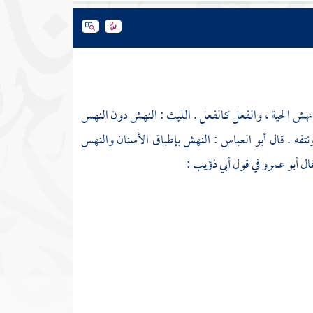
نهش الحية ، والفعل كالفعل . الليث : النهش دون النهس
نتفه . قال
أبو العباس
: النهش بإطباق الأسنان والنهس
قال
أبو عمرو
في قول
أبي ذؤيب
: