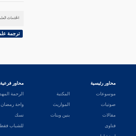
نبا
الخدمات العلم
نتأ
ترجمة علم
نتب
نتت
نتج
نتح
محاور رئيسية
محاور فرعية
موسوعات
المكتبة
الرحمة المهد
نتخ
صوتيات
المواريث
واحة رمضان
نتر
مقالات
بنين وبنات
نسك
نتس
فتاوى
للشباب فقط