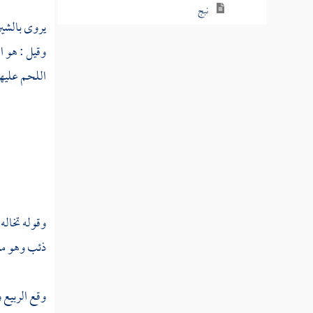
نبج
يروى بالشين
نبح
وقيل : هو ا
اللحم عليهم
نبخ
نبد
نبذ
نبر
نبرس
وقوله تخاله
نبز
ذئب وهو منص
نبس
وقع الربيع 
نبش