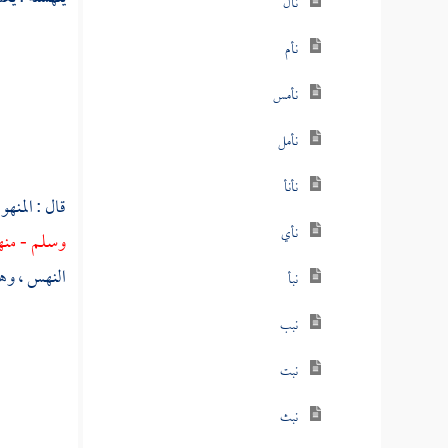
نأل
نأم
نأمس
نأمل
نأنأ
قال : المنه
نأي
وسلم - من
النهس ، وهو
نبأ
نبب
نبت
نبث