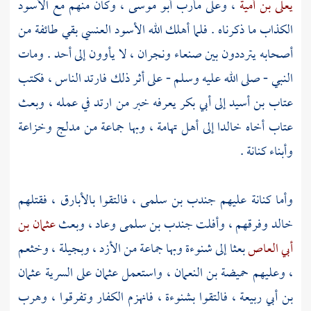
يعلى بن أمية
، وعلى
مأرب
أبو موسى
، وكان منهم مع
الأسود
الكذاب
ما ذكرناه . فلما أهلك الله
الأسود العنسي
بقي طائفة من
أصحابه يترددون بين
صنعاء
ونجران
، لا يأوون إلى أحد . ومات
النبي - صلى الله عليه وسلم - على أثر ذلك فارتد الناس ، فكتب
عتاب بن أسيد
إلى
أبي بكر
يعرفه خبر من ارتد في عمله ، وبعث
عتاب
أخاه
خالدا
إلى
أهل تهامة
، وبها جماعة من
مدلج
وخزاعة
وأبناء
كنانة
.
وأما
كنانة
عليهم
جندب بن سلمى
، فالتقوا
بالأبارق
، فقتلهم
خالد
وفرقهم ، وأفلت
جندب بن سلمى
وعاد ، وبعث
عثمان بن
أبي العاص
بعثا إلى
شنوءة
وبها جماعة من
الأزد
،
وبجيلة
،
وخثعم
، وعليهم
حميضة بن النعمان
، واستعمل
عثمان
على السرية
عثمان
بن أبي ربيعة
، فالتقوا
بشنوءة
، فانهزم الكفار وتفرقوا ، وهرب