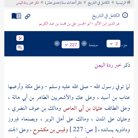
الرئيسية
الكامل في التاريخ
ذكر أحداث سنة إحدى عشرة
ذكر خبر ردة اليمن
تراجم الأعلام
الكامل في التاريخ
عز الدين ابن الأثير - أبو الحسن علي بن محمد بن عبد الكريم
جزء
صفحة
2
227
ذكر
خبر ردة
اليمن
لما توفي رسول الله - صلى الله عليه وسلم - وعلى
مكة
وأرضها
عتاب بن أسيد
، وعلى
عك
والأشعريين
الطاهر بن أبي هالة
،
وعلى
الطائف
عثمان بن أبي العاص
ومالك بن عوف النضري
،
وعثمان
على
المدن
،
ومالك
على
أهل الوبر
،
وبصنعاء
فيروز
وداذويه
يسانده ،
[
ص:
227 ]
وقيس بن مكشوح
، وعلى
الجند