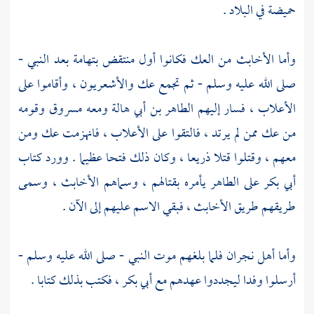
حميضة
في البلاد .
وأما الأخابث من
العك
فكانوا أول منتقض
بتهامة
بعد النبي -
صلى الله عليه وسلم - ثم تجمع
عك
والأشعريون
، وأقاموا على
الأعلاب
، فسار إليهم
الطاهر بن أبي هالة
ومعه
مسروق
وقومه
من
عك
ممن لم يرتد ، فالتقوا على
الأعلاب
، فانهزمت
عك
ومن
معهم ، وقتلوا قتلا ذريعا ، وكان ذلك فتحا عظيما . وورد كتاب
أبي بكر
على الطاهر يأمره بقتالهم ، وسماهم الأخابث ، وسمى
طريقهم طريق الأخابث ، فبقي الاسم عليهم إلى الآن .
وأما
أهل
نجران
فلما بلغهم موت النبي - صلى الله عليه وسلم -
أرسلوا وفدا ليجددوا عهدهم مع
أبي بكر
، فكتب بذلك كتابا .