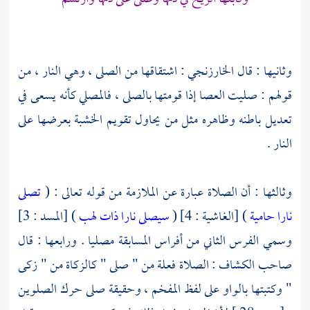
وثانيها : قال
الخارزنجي
: اشتقاقها من الصلى ، وهي النار ، من
قولهم : صليت العصا إذا قومتها بالصلى ، فالمصلي كأنه يسعى في
تعديل باطنه وظاهره مثل من يحاول تقويم الخشبة بعرضها على
النار .
وثالثها : أن الصلاة عبارة عن الملازمة من قوله تعالى : (
تصلى
نارا حامية
) [الغاشية : 4] (
سيصلى نارا ذات لهب
) [المسد : 3]
وسمي الفرس الثاني من أفراس المسابقة مصليا . ورابعها : قال
صاحب الكشاف : الصلاة فعلة من " صلى " كالزكاة من " زكى
" وكتبتها بالواو على لفظ المفخم ، وحقيقة صلى حرك الصلوين