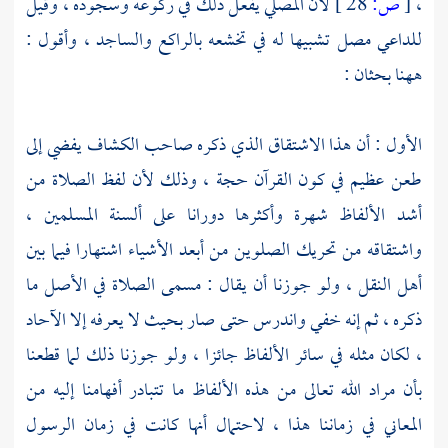
،
[
ص:
28 ]
لأن المصلي يفعل ذلك في ركوعه وسجوده ، وقيل
للداعي مصل تشبيها له في تخشعه بالراكع والساجد ، وأقول :
ههنا بحثان :
الأول : أن هذا الاشتقاق الذي ذكره صاحب الكشاف يفضي إلى
طعن عظيم في كون القرآن حجة ، وذلك لأن لفظ الصلاة من
أشد الألفاظ شهرة وأكثرها دورانا على ألسنة المسلمين ،
واشتقاقه من تحريك الصلوين من أبعد الأشياء اشتهارا فيما بين
أهل النقل ، ولو جوزنا أن يقال : مسمى الصلاة في الأصل ما
ذكره ، ثم إنه خفي واندرس حتى صار بحيث لا يعرفه إلا الآحاد
، لكان مثله في سائر الألفاظ جائزا ، ولو جوزنا ذلك لما قطعنا
بأن مراد الله تعالى من هذه الألفاظ ما تتبادر أفهامنا إليه من
المعاني في زماننا هذا ، لاحتمال أنها كانت في زمان الرسول