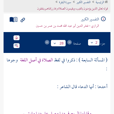
الرئيسية
التفسير الكبير
سورة البقرة
تراجم الأعلام
قوله تعالى الذين يؤمنون بالغيب ويقيمون الصلاة ومما رزقناهم ينفقون
التفسير الكبير
الرازي - فخر الدين أبو عبد الله محمد بن عمر بن حسين
جزء
صفحة
2
28
( المسألة السابعة ) : ذكروا في لفظ
الصلاة في أصل اللغة
وجوها
:
أحدها : أنها الدعاء قال الشاعر :
وقابلها الريح في دنها وصلى على دنها وارتسم